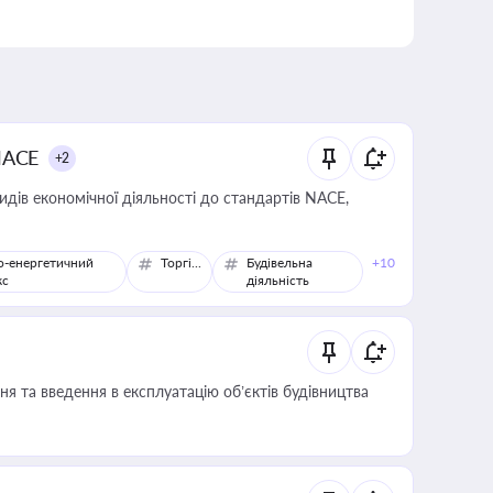
NACE
+2
идів економічної діяльності до стандартів NACE,
о-енергетичний
Торгівля
Будівельна
+10
кс
діяльність
я та введення в експлуатацію об’єктів будівництва