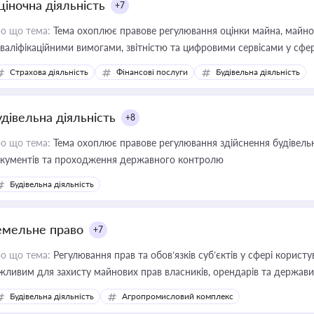
ціночна діяльність
+7
о що тема:
Тема охоплює правове регулювання оцінки майна, майнови
кваліфікаційними вимогами, звітністю та цифровими сервісами у сфер
дійних змін у цій сфері корисне для власника бізнесу, керівника, юр
Страхова діяльність
Фінансові послуги
Будівельна діяльність
иватизації, оренди державного майна, корпоративних угод і перевірки
удівельна діяльність
+8
о що тема:
Тема охоплює правове регулювання здійснення будівельн
кументів та проходження державного контролю
Будівельна діяльність
емельне право
+7
о що тема:
Регулювання прав та обов’язків суб’єктів у сфері корист
жливим для захисту майнових прав власників, орендарів та держави
сурсами
Будівельна діяльність
Агропромисловий комплекс