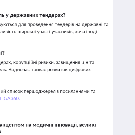
ль у державних тендерах?
овуються для проведення тендерів на державні та
вість широкої участі учасників, хоча іноді
і?
рах, корупційні ризики, завищення цін та
ель. Водночас триває розвиток цифрових
вний список першоджерел з посиланнями та
 LIGA360.
 акцентом на медичні інновації, великі
х