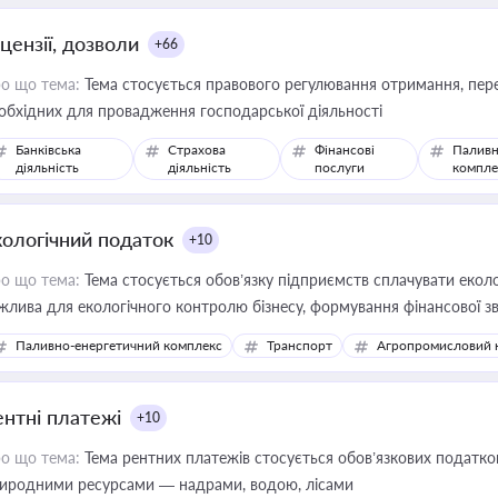
цензії, дозволи
+66
о що тема:
Тема стосується правового регулювання отримання, пере
обхідних для провадження господарської діяльності
Банківська
Страхова
Фінансові
Паливн
діяльність
діяльність
послуги
компле
кологічний податок
+10
о що тема:
Тема стосується обов’язку підприємств сплачувати еколо
жлива для екологічного контролю бізнесу, формування фінансової 
конодавства
Паливно-енергетичний комплекс
Транспорт
Агропромисловий 
ентні платежі
+10
о що тема:
Тема рентних платежів стосується обов’язкових податков
иродними ресурсами — надрами, водою, лісами