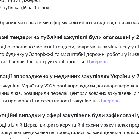
7 публікацій за 1 січня
ібраних матеріалів ми сформували короткі відповіді на актуал
овні тендери на публічні закупівлі були оголошені у 2
оці оголошено численні тендери, зокрема на заміну піску у 
о будинку у Запоріжжі та масштабні дорожні роботи у Києві
 так і великі інфраструктурні проекти.
Джерело
овації впроваджено у медичних закупівлях України у 
закупівлі України у 2025 році впровадили договори керовано
йних ліків, розширили перелік централізованих закупівель,
ня прозорості та ефективності закупівель.
Джерело
упційні випадки у сфері закупівель були зафіксовані 
оці в Білій Церкві викрито корупційні схеми у закупівлях про
е закупівлі медикаментів проводилися за завищеними цінами