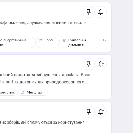
оформлення, анулювання ліцензій і дозволів,
о-енергетичний
Торгівля
Будівельна
+2
кс
діяльність
гічний податок за забруднення довкілля. Вона
звітності та дотримання природоохоронного
комплекс
Металургія
их зборів, які сплачуються за користування