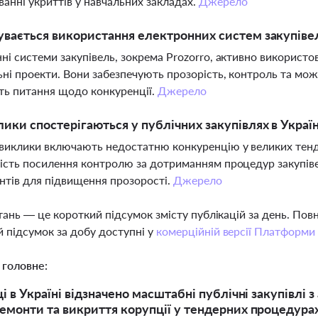
анні укриттів у навчальних закладах.
Джерело
увається використання електронних систем закупіве
ні системи закупівель, зокрема Prozorro, активно використ
ні проекти. Вони забезпечують прозорість, контроль та можли
ь питання щодо конкуренції.
Джерело
лики спостерігаються у публічних закупівлях в Україн
виклики включають недостатню конкуренцію у великих тенде
ість посилення контролю за дотриманням процедур закупів
нтів для підвищення прозорості.
Джерело
тань — це короткий підсумок змісту публікацій за день. По
 підсумок за добу доступні у
комерційній версії Платформи
 головне:
і в Україні відзначено масштабні публічні закупівлі з
емонти та викриття корупції у тендерних процедура