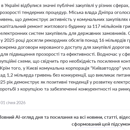
 в Україні відбулися значні публічні закупівлі у різних сфера
розорості тендерних процедур. Міська влада Дніпра оголосил
ивень, що демонструє активність у комунальних закупівлях 
 капітальний ремонт житлового будинку за 117 мільйонів гри
 електронних систем закупівель для державних замовників. О
і у 2025 році досягли рекордних обсягів понад 16 мільярдів
зокрема договори керованого доступу для закупівлі дорогов
для підвищення прозорості та ефективності. Водночас у сфе
упційні схеми, що свідчить про необхідність посилення кон
 Крім того, у Києві комунальна корпорація "Київавтодор" ук
над 1,2 мільярда гривень без конкуренції, що викликає пита
25 рік демонструє як позитивні тенденції у розвитку електрон
оротьбі з корупцією та забезпеченні конкурентності на ринку
,
01 січня 2026
Повний AI-огляд дня та посилання на всі новини, статті, віде
сформований цей підсумо