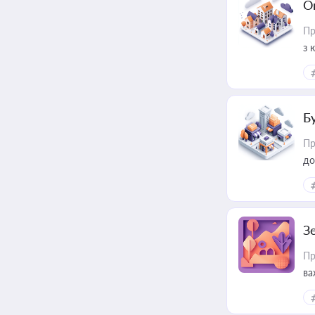
О
Пр
з 
ме
пр
Б
Пр
до
З
Пр
ва
ре