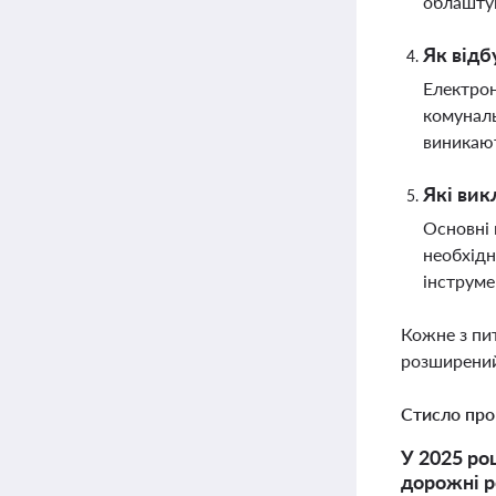
облаштув
Як відб
Електрон
комуналь
виникают
Які вик
Основні 
необхідн
інструме
Кожне з пи
розширений
Стисло про
У 2025 роц
дорожні р