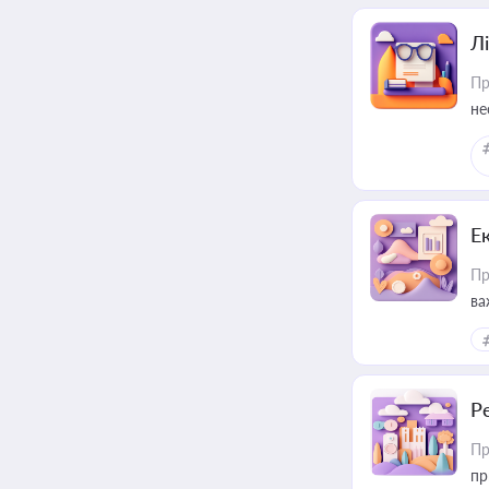
Лі
Пр
не
Е
Пр
ва
за
Р
Пр
пр