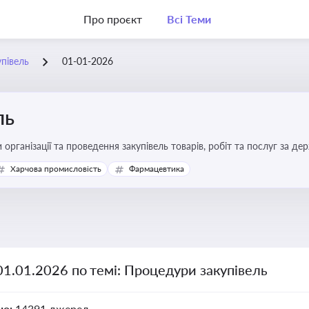
Про проєкт
Всі Теми
півель
01-01-2026
ль
 організації та проведення закупівель товарів, робіт та послуг за де
Харчова промисловість
Фармацевтика
01.01.2026 по темі: Процедури закупівель
но:
14391 джерел