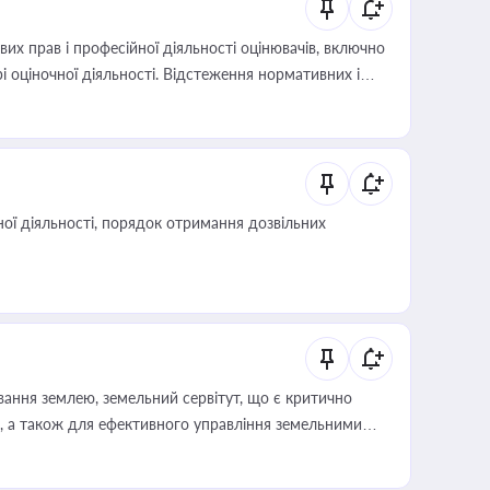
х прав і професійної діяльності оцінювачів, включно
і оціночної діяльності. Відстеження нормативних і
иста або бухгалтера під час оподаткування,
 статусу суб'єктів оціночної діяльності
ої діяльності, порядок отримання дозвільних
ування землею, земельний сервітут, що є критично
, а також для ефективного управління земельними