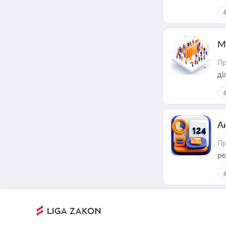
М
Пр
А
Пр
ре