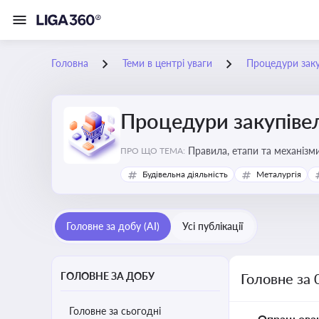
Головна
Теми в центрі уваги
Процедури заку
Процедури закупіве
Правила, етапи та механізми
ПРО ЩО ТЕМА:
Будівельна діяльність
Металургія
Головне за добу (AI)
Усі публікації
ГОЛОВНЕ ЗА ДОБУ
Головне за 
Головне за сьогодні
Опрацьова