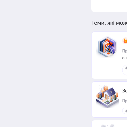
Теми, які мож
Пр
он
З
Пр