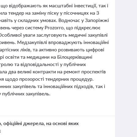
х, що відображають як масштабні інвестиції, так і
а тендер на заміну піску у пісочницях на 3
навіть у складних умовах. Водночас у Запоріжжі
вень через систему Prozorro, що підкреслює
собливої уваги заслуговують медичні закупівлі
 гривень. Медзакупівлі впроваджують інноваційні
артісних ліків, та активно розвивають цифрові
рі освіти та медицини на Білоцерківщині
тролю та відповідальності у публічних
лала два великі контракти на ремонт проспектів
ння щодо прозорості тендерних процедур.
них закупівель та інноваційних підходів, так і
 публічних закупівель.
о, офіційні джерела, на основі яких
к