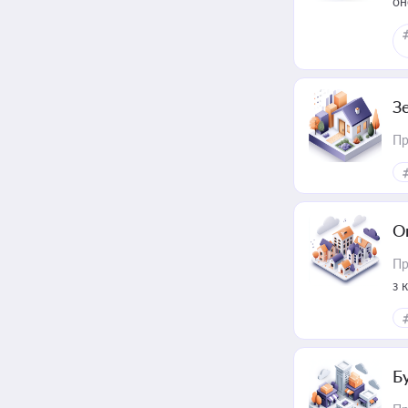
он
З
Пр
О
Пр
з 
ме
пр
Б