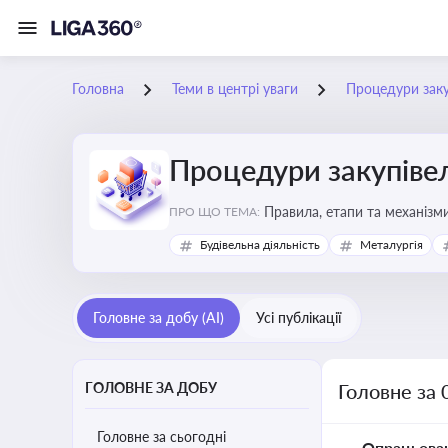
Головна
Теми в центрі уваги
Процедури заку
Процедури закупіве
Правила, етапи та механізми
ПРО ЩО ТЕМА:
Будівельна діяльність
Металургія
Головне за добу (AI)
Усі публікації
ГОЛОВНЕ ЗА ДОБУ
Головне за 
Головне за сьогодні
Опрацьова