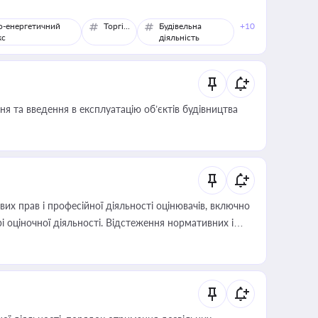
о-енергетичний
Торгівля
Будівельна
+10
кс
діяльність
я та введення в експлуатацію об’єктів будівництва
х прав і професійної діяльності оцінювачів, включно
і оціночної діяльності. Відстеження нормативних і
иста або бухгалтера під час оподаткування,
 статусу суб'єктів оціночної діяльності