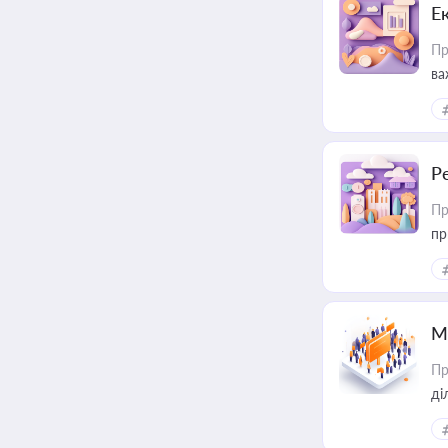
Е
Пр
ва
за
Р
Пр
пр
М
Пр