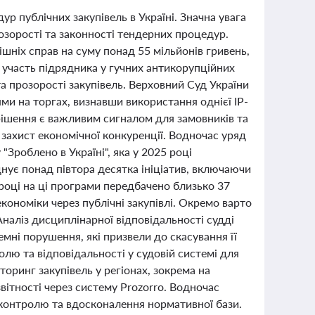
р публічних закупівель в Україні. Значна увага
зорості та законності тендерних процедур.
ішніх справ на суму понад 55 мільйонів гривень,
з участь підрядника у гучних антикорупційних
а прозорості закупівель. Верховний Суд України
и на торгах, визнавши використання однієї IP-
 рішення є важливим сигналом для замовників та
захист економічної конкуренції. Водночас уряд
Зроблено в Україні", яка у 2025 році
днує понад півтора десятка ініціатив, включаючи
 році на ці програми передбачено близько 37
кономіки через публічні закупівлі. Окремо варто
Аналіз дисциплінарної відповідальності судді
мні порушення, які призвели до скасування її
лю та відповідальності у судовій системі для
торинг закупівель у регіонах, зокрема на
вітності через систему Prozorro. Водночас
 контролю та вдосконалення нормативної бази.