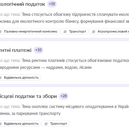
кологічний податок
+10
о що тема:
Тема стосується обов’язку підприємств сплачувати еколо
жлива для екологічного контролю бізнесу, формування фінансової 
конодавства
Паливно-енергетичний комплекс
Транспорт
Агропромисловий 
ентні платежі
+10
о що тема:
Тема рентних платежів стосується обов’язкових податков
иродними ресурсами — надрами, водою, лісами
Будівельна діяльність
ісцеві податки та збори
+28
о що тема:
Тема охоплює систему місцевого оподаткування в Україні
ділянки, за паркування транспорту
Будівельна діяльність
Транспорт