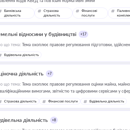
овлення кодів КВЕД та пов'язані нормативні зміни
Банківська
Страхова
Фінансові
Паливн
діяльність
діяльність
послуги
компле
емельні відносини у будівництві
+17
о що тема:
Тема охоплює правове регулювання підготовки, здійсненн
Будівельна діяльність
ціночна діяльність
+7
о що тема:
Тема охоплює правове регулювання оцінки майна, майнови
кваліфікаційними вимогами, звітністю та цифровими сервісами у сфер
дійних змін у цій сфері корисне для власника бізнесу, керівника, юр
Страхова діяльність
Фінансові послуги
Будівельна діяльність
иватизації, оренди державного майна, корпоративних угод і перевірки
удівельна діяльність
+8