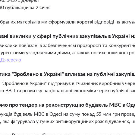
30 публікацій за 2 січня
ібраних матеріалів ми сформували короткі відповіді на актуал
овні виклики у сфері публічних закупівель в Україні 
виклики пов’язані з забезпеченням прозорості та конкурент
урентними узгодженими діями, а також посиленням контролю
.
Джерело
тика "Зроблено в Україні" впливає на публічні закупів
 "Зроблено в Україні" підтримує вітчизняних виробників через
ю ВВП та розвитку національної економіки через публічні за
мо про тендер на реконструкцію будівель МВС в Од
укція будівель МВС в Одесі на суму понад 55 млн грн прове
, яка фігурувала у гучних антикорупційних розслідуваннях, 