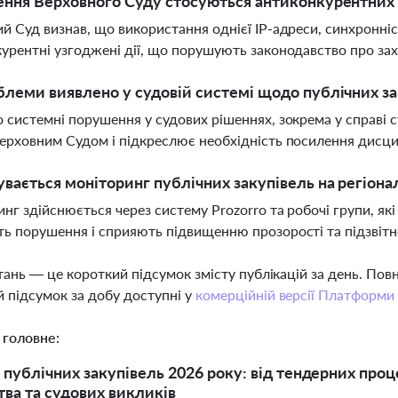
ення Верховного Суду стосуються антиконкурентних 
й Суд визнав, що використання однієї IP-адреси, синхронніст
урентні узгоджені дії, що порушують законодавство про зах
блеми виявлено у судовій системі щодо публічних за
 системні порушення у судових рішеннях, зокрема у справі с
ерховним Судом і підкреслює необхідність посилення дисцип
увається моніторинг публічних закупівель на регіона
нг здійснюється через систему Prozorro та робочі групи, 
ь порушення і сприяють підвищенню прозорості та підзвітно
тань — це короткий підсумок змісту публікацій за день. По
 підсумок за добу доступні у
комерційній версії Платформи
 головне:
 публічних закупівель 2026 року: від тендерних про
ва та судових викликів