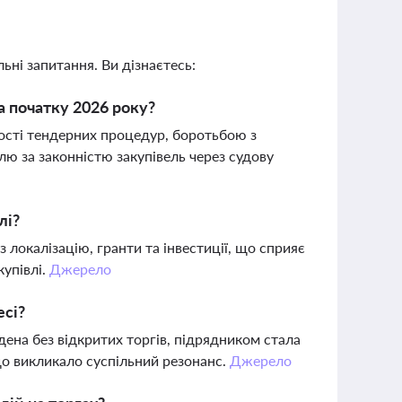
ьні запитання. Ви дізнаєтесь:
на початку 2026 року?
ності тендерних процедур, боротьбою з
 за законністю закупівель через судову
лі?
 локалізацію, гранти та інвестиції, що сприяє
купівлі.
Джерело
есі?
дена без відкритих торгів, підрядником стала
що викликало суспільний резонанс.
Джерело