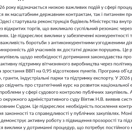
6 року відзначається низкою важливих подій у сфері процеду
ся як масштабним державним контрактам, так і питанням про
Одесі стартувала реконструкція будівель Міністерства внутр
з відкритих торгів, що викликало суспільний резонанс чере
нях. Це підкреслює виклики у забезпеченні конкурентності т
 важливість боротьби з антиконкурентними узгодженими діям
инхронність дій учасників як достатні докази порушень. Це
закупівель щодо необхідності дотримання законодавства про 
ктивну підтримку вітчизняного виробництва через політику "
 зростання ВВП на 0,95 відсоткових пунктів. Програма об’є
, гранти, індустріальні парки та підтримку експорту. У 2026
о свідчить про стратегічний курс на розвиток національної е
проблеми у сфері судового контролю публічних закупівель. 
 окружного адміністративного суду Віятик Н.В. виявив систе
ховним Судом. Це підкреслює необхідність посилення контро
я законності та справедливості у публічних закупівлях. Моні
демонструє активну роботу з підвищення прозорості та підз
ся виклики у дотриманні процедур, що потребує постійного