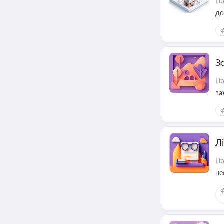
Пр
до
З
Пр
ва
ре
Лі
Пр
не