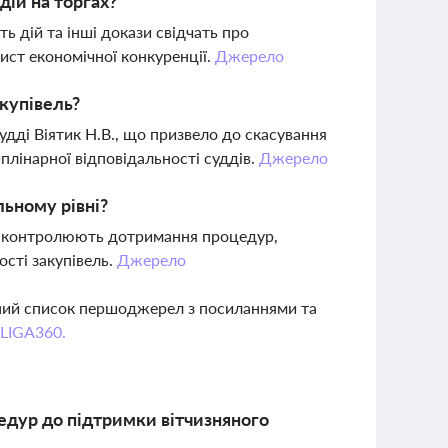
дій на торгах?
ь дій та інші докази свідчать про
ист економічної конкуренції.
Джерело
купівель?
удді Віятик Н.В., що призвело до скасування
лінарної відповідальності суддів.
Джерело
льному рівні?
які контролюють дотримання процедур,
сті закупівель.
Джерело
вний список першоджерел з посиланнями та
 LIGA360.
цедур до підтримки вітчизняного