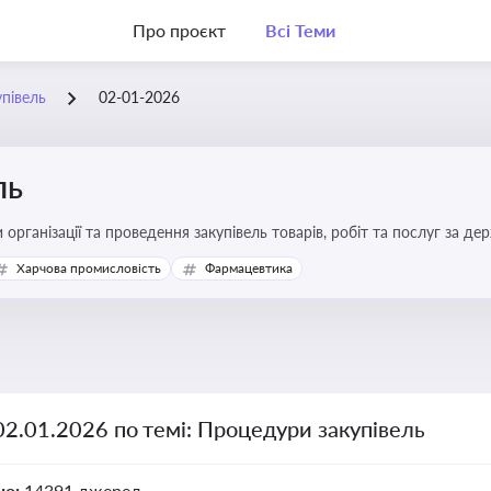
Про проєкт
Всі Теми
півель
02-01-2026
ль
 організації та проведення закупівель товарів, робіт та послуг за де
Харчова промисловість
Фармацевтика
02.01.2026 по темі: Процедури закупівель
но:
14391 джерел