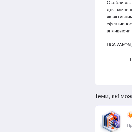
Особливості
для замовни
як активним
ефективност
впливаючи н
LIGA ZAKON
Теми, які мож
Пр