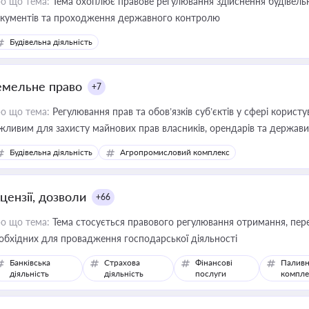
о що тема:
Тема охоплює правове регулювання здійснення будівельн
кументів та проходження державного контролю
Будівельна діяльність
емельне право
+7
о що тема:
Регулювання прав та обов’язків суб’єктів у сфері корист
жливим для захисту майнових прав власників, орендарів та держави
сурсами
Будівельна діяльність
Агропромисловий комплекс
цензії, дозволи
+66
о що тема:
Тема стосується правового регулювання отримання, пере
обхідних для провадження господарської діяльності
Банківська
Страхова
Фінансові
Паливн
діяльність
діяльність
послуги
компле