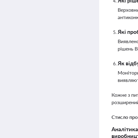
Які ріш
Верховни
антиконк
Які про
Виявлено
рішень В
Як відб
Монітори
виявляют
Кожне з пи
розширений
Стисло про
Аналітика
виробницт