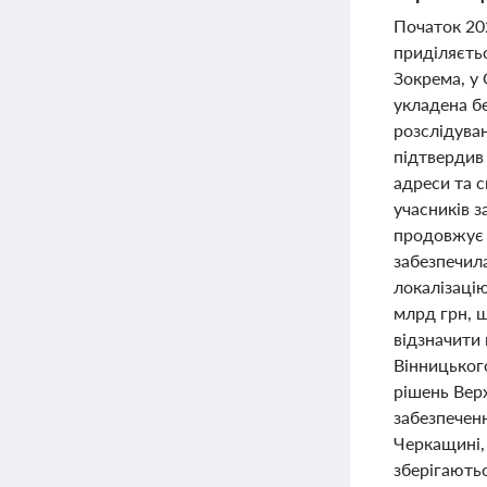
Початок 202
приділяєть
Зокрема, у 
укладена бе
розслідуван
підтвердив
адреси та с
учасників 
продовжує а
забезпечила
локалізацію
млрд грн, щ
відзначити 
Вінницького
рішень Вер
забезпеченн
Черкащині, 
зберігають