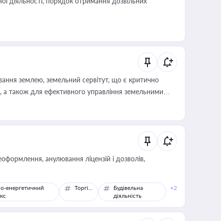
ої діяльності, порядок отримання дозвільних
ування землею, земельний сервітут, що є критично
, а також для ефективного управління земельними
оформлення, анулювання ліцензій і дозволів,
о-енергетичний
Торгівля
Будівельна
+2
кс
діяльність