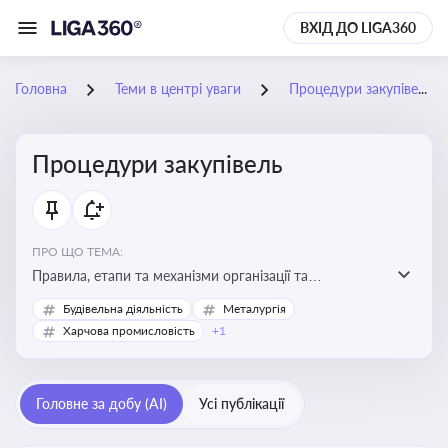
ВХІД ДО LIGA360
Головна
Теми в центрі уваги
Процедури закупівель
Процедури закупівель
ПРО ЩО ТЕМА:
Правила, етапи та механізми організації та
проведення закупівель товарів, робіт та послуг за
Будівельна діяльність
Металургія
державні чи публічні кошти
Харчова промисловість
+1
Головне за добу (AI)
Усі публікації