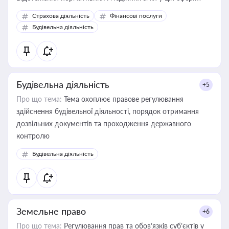
корисне для власника бізнесу, керівника, юриста або
Страхова діяльність
Фінансові послуги
бухгалтера під час оподаткування, приватизації, оренди
Будівельна діяльність
державного майна, корпоративних угод і перевірки
статусу суб'єктів оціночної діяльності
Будівельна діяльність
+5
Про що тема:
Тема охоплює правове регулювання
здійснення будівельної діяльності, порядок отримання
дозвільних документів та проходження державного
контролю
Будівельна діяльність
Земельне право
+6
Про що тема:
Регулювання прав та обов’язків суб’єктів у