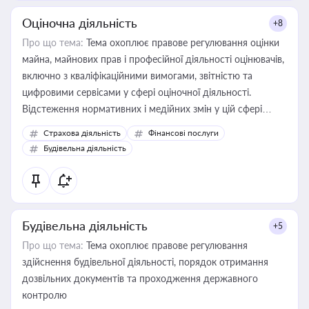
Оціночна діяльність
+8
Про що тема:
Тема охоплює правове регулювання оцінки
майна, майнових прав і професійної діяльності оцінювачів,
включно з кваліфікаційними вимогами, звітністю та
цифровими сервісами у сфері оціночної діяльності.
Відстеження нормативних і медійних змін у цій сфері
корисне для власника бізнесу, керівника, юриста або
Страхова діяльність
Фінансові послуги
бухгалтера під час оподаткування, приватизації, оренди
Будівельна діяльність
державного майна, корпоративних угод і перевірки
статусу суб'єктів оціночної діяльності
Будівельна діяльність
+5
Про що тема:
Тема охоплює правове регулювання
здійснення будівельної діяльності, порядок отримання
дозвільних документів та проходження державного
контролю