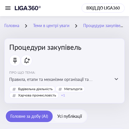
ВХІД ДО LIGA360
Головна
Теми в центрі уваги
Процедури закупівель
Процедури закупівель
ПРО ЩО ТЕМА:
Правила, етапи та механізми організації та
проведення закупівель товарів, робіт та послуг за
Будівельна діяльність
Металургія
державні чи публічні кошти
Харчова промисловість
+1
Головне за добу (AI)
Усі публікації