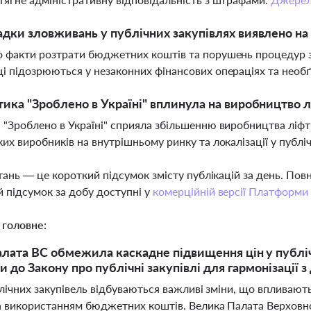
адки зловживань у публічних закупівлях виявлено на 
 факти розтрати бюджетних коштів та порушень процедур за
і підозрюються у незаконних фінансових операціях та необ
тика "Зроблено в Україні" вплинула на виробництво л
 "Зроблено в Україні" сприяла збільшенню виробництва ліфт
ких виробників на внутрішньому ринку та локалізації у публі
тань — це короткий підсумок змісту публікацій за день. По
 підсумок за добу доступні у
комерційній версії Платформи
 головне:
лата ВС обмежила каскадне підвищення цін у публіч
ни до Закону про публічні закупівлі для гармонізації
лічних закупівель відбуваються важливі зміни, що впливают
а використанням бюджетних коштів. Велика Палата Верховно