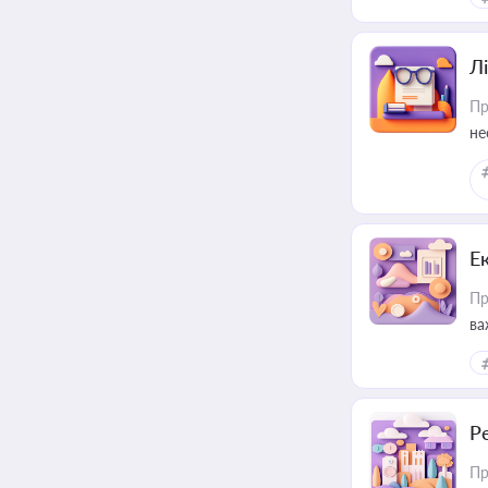
Лі
Пр
не
Е
Пр
ва
за
Р
Пр