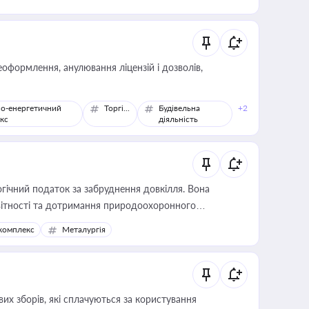
оформлення, анулювання ліцензій і дозволів,
о-енергетичний
Торгівля
Будівельна
+2
кс
діяльність
гічний податок за забруднення довкілля. Вона
звітності та дотримання природоохоронного
комплекс
Металургія
их зборів, які сплачуються за користування