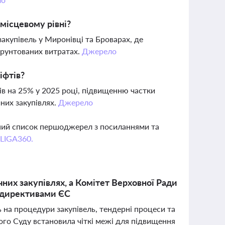
місцевому рівні?
купівель у Миронівці та Броварах, де
ґрунтованих витратах.
Джерело
іфтів?
ів на 25% у 2025 році, підвищенню частки
чних закупівлях.
Джерело
вний список першоджерел з посиланнями та
 LIGA360.
них закупівлях, а Комітет Верховної Ради
 з директивами ЄС
ь на процедури закупівель, тендерні процеси та
го Суду встановила чіткі межі для підвищення