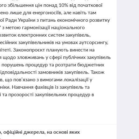
ого збільшення цін понад 10% від початкової
ено лише для енергоносіїв, але навіть там
ї Ради України з питань економічного розвитку
" з метою гармонізації національного
звиток електронних систем закупівель,
ійних закупівельників на умовах аутсорсингу,
теті. Законопроєкт планують винести на
 щодо зловживань у сфері публічних закупівель
кти порушень процедур та розтрати бюджетних
ідповідальності замовників закупівель. Також
, що пов’язано з вимогами локалізації у
іки. Навчання фахівців із закупівель та
 та прозорості закупівельних процедур в
о, офіційні джерела, на основі яких