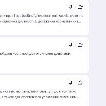
х прав і професійної діяльності оцінювачів, включно
і оціночної діяльності. Відстеження нормативних і
иста або бухгалтера під час оподаткування,
 статусу суб'єктів оціночної діяльності
ої діяльності, порядок отримання дозвільних
ування землею, земельний сервітут, що є критично
, а також для ефективного управління земельними