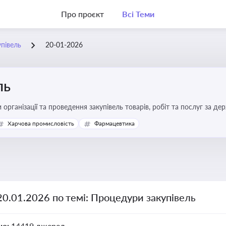
Про проєкт
Всі Теми
півель
20-01-2026
ль
 організації та проведення закупівель товарів, робіт та послуг за де
Харчова промисловість
Фармацевтика
20.01.2026 по темі: Процедури закупівель
но:
14419 джерел