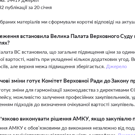
32 публікації за 20 січня
ібраних матеріалів ми сформували короткі відповіді на актуал
еження встановила Велика Палата Верховного Суду 
лях?
алата ВС встановила, що загальне підвищення ціни за оди
ої вартості, навіть при укладенні кількох додаткових угод. 
сіїв, але верхня межа підвищення зберігається.
Джерело
чові зміни готує Комітет Верховної Ради до Закону пр
готує зміни для гармонізації законодавства з директивами 
ейсу, можливістю залучення професійних закупівельників
енням підходів до визначення очікуваної вартості закупівель
’язково виконувати рішення АМКУ, якщо закупівлю 
ення АМКУ є обов’язковими до виконання незалежно від под
тягне адміністративну відповідальність з штрафами.
Джере