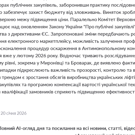
орах публічних закупівель, заборонивши практику послідовн
о забезпечує захист бюджету від зловживань. Виняток зробл
верхню межу підвищення ціни. Паралельно Комітет Верховно
цює над оновленням Закону України "Про публічні закупівлі
тва з директивами ЄС. Запропоновані зміни передбачають ро
ня електронного маркетплейсу, можливість залучення профес
осконалення процедур оскарження в Антимонопольному комі
я вже у лютому 2026 року. Водночас тривають розслідування
му рівні, зокрема у Миронівці та Броварах, де виявлено фа
випадки підкреслюють важливість прозорості, контролю та в
трендом є зростання обсягів виробництва українських ліфтів
акупівлях та програмою компенсації вартості української техн
 кваліфікації замовників сприяють підвищенню ефективності
,
20 січня 2026
Повний AI-огляд дня та посилання на всі новини, статті, віде