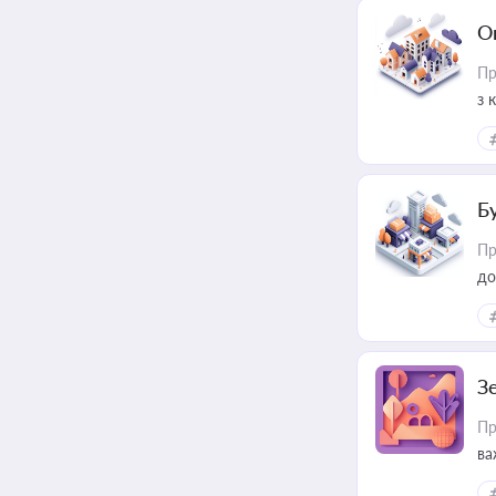
О
Пр
з 
ме
пр
Б
Пр
до
З
Пр
ва
ре