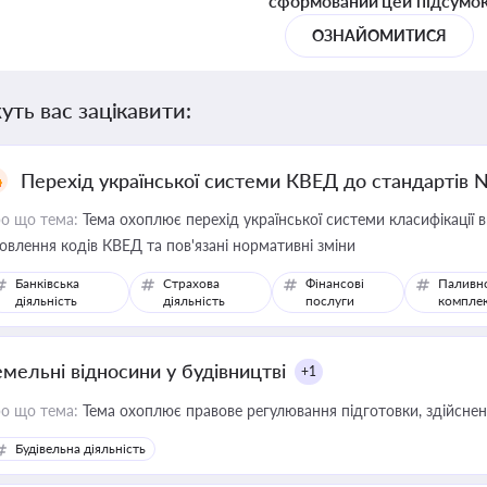
сформований цей підсумо
ОЗНАЙОМИТИСЯ
уть вас зацікавити:
Перехід української системи КВЕД до стандартів 
о що тема:
Тема охоплює перехід української системи класифікації в
овлення кодів КВЕД та пов'язані нормативні зміни
Банківська
Страхова
Фінансові
Паливн
діяльність
діяльність
послуги
компле
емельні відносини у будівництві
+1
о що тема:
Тема охоплює правове регулювання підготовки, здійсненн
Будівельна діяльність