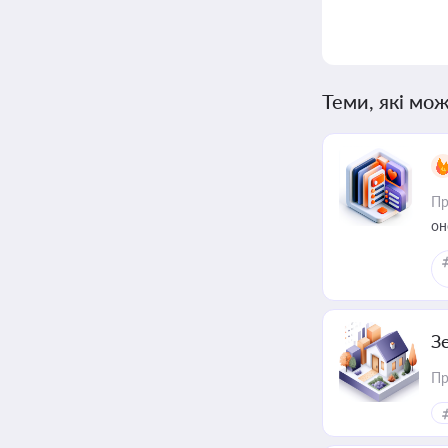
Теми, які мож
Пр
он
З
Пр