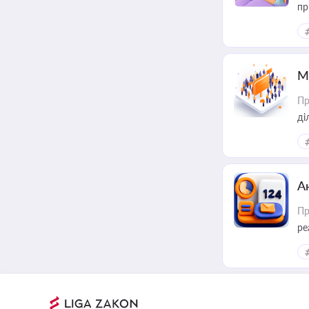
пр
М
Пр
А
Пр
ре