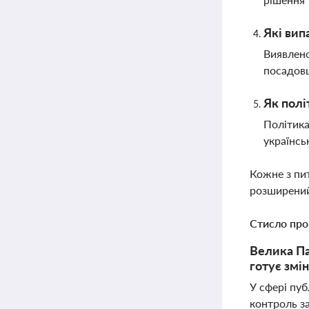
Які вип
Виявлено
посадовц
Як полі
Політика
українсь
Кожне з пи
розширений
Стисло про
Велика Па
готує змі
У сфері пуб
контроль з