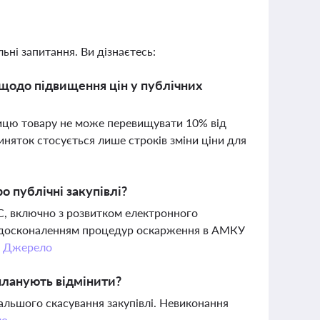
ьні запитання. Ви дізнаєтесь:
щодо підвищення цін у публічних
ницю товару не може перевищувати 10% від
Виняток стосується лише строків зміни ціни для
о публічні закупівлі?
ЄС, включно з розвитком електронного
, удосконаленням процедур оскарження в АМКУ
.
Джерело
планують відмінити?
альшого скасування закупівлі. Невиконання
ло