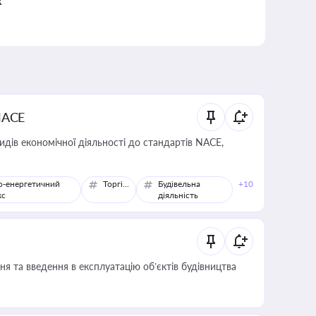
к
NACE
идів економічної діяльності до стандартів NACE,
о-енергетичний
Торгівля
Будівельна
+10
кс
діяльність
я та введення в експлуатацію об’єктів будівництва