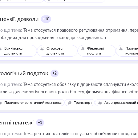
цензії, дозволи
+10
о що тема:
Тема стосується правового регулювання отримання, пере
обхідних для провадження господарської діяльності
Банківська
Страхова
Фінансові
Паливн
діяльність
діяльність
послуги
компле
кологічний податок
+2
о що тема:
Тема стосується обов’язку підприємств сплачувати еколо
жлива для екологічного контролю бізнесу, формування фінансової 
конодавства
Паливно-енергетичний комплекс
Транспорт
Агропромисловий 
ентні платежі
+1
о що тема:
Тема рентних платежів стосується обов’язкових податков