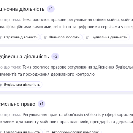
ціночна діяльність
+1
о що тема:
Тема охоплює правове регулювання оцінки майна, майнови
кваліфікаційними вимогами, звітністю та цифровими сервісами у сфер
дійних змін у цій сфері корисне для власника бізнесу, керівника, юр
Страхова діяльність
Фінансові послуги
Будівельна діяльність
иватизації, оренди державного майна, корпоративних угод і перевірки
удівельна діяльність
+2
о що тема:
Тема охоплює правове регулювання здійснення будівельн
кументів та проходження державного контролю
Будівельна діяльність
емельне право
+1
о що тема:
Регулювання прав та обов’язків суб’єктів у сфері корист
жливим для захисту майнових прав власників, орендарів та держави
сурсами
Будівельна діяльність
Агропромисловий комплекс