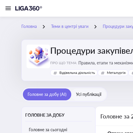
Головна
Теми в центрі уваги
Процедури заку
Процедури закупіве
Правила, етапи та механізми
ПРО ЩО ТЕМА:
Будівельна діяльність
Металургія
Головне за добу (AI)
Усі публікації
ГОЛОВНЕ ЗА ДОБУ
Головне за 
Головне за сьогодні
Опрацьова