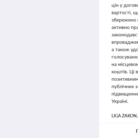
цін у догов
вартості, щ
збережено 
активно пра
законодавс
впроваджен
а також уд
голосуванн
на місцево
коштів. Ці 
позитивним 
публічних з
підвищення
Україні.
LIGA ZAKON