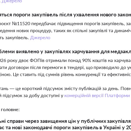
.
Джерело
яться пороги закупівель після ухвалення нового закон
оєкт №11520 передбачає підвищення порогів закупівель, зак
едення нових процедур, таких як спільні закупівлі та динам
ть закупівель.
Джерело
блеми виявлено у закупівлях харчування для медзакл
2026 року двоє ФОПів отримали понад 90% коштів на харчув
ати договори після перемоги в тендері, що призводило до у
ною. Це ставить під сумнів рівень конкуренції та ефективн
тань — це короткий підсумок змісту публікацій за день. По
 підсумок за добу доступні у
комерційній версії Платформи
 головне:
ні справи через завищення цін у публічних закупівлях
с та нові законодавчі пороги закупівель в Україні у 2