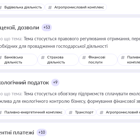
сурсами
Будівельна діяльність
Агропромисловий комплекс
цензії, дозволи
+53
о що тема:
Тема стосується правового регулювання отримання, пере
обхідних для провадження господарської діяльності
Банківська
Страхова
Фінансові
Паливн
діяльність
діяльність
послуги
компле
кологічний податок
+9
о що тема:
Тема стосується обов’язку підприємств сплачувати еколо
жлива для екологічного контролю бізнесу, формування фінансової 
конодавства
Паливно-енергетичний комплекс
Транспорт
Агропромисловий 
ентні платежі
+10