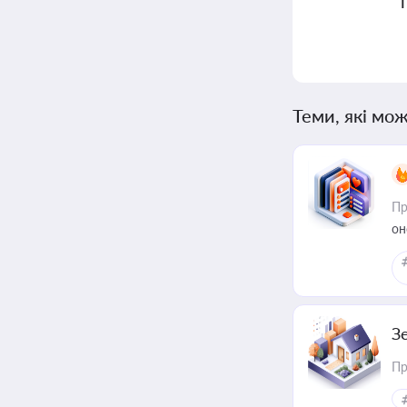
Теми, які мож
Пр
он
З
Пр