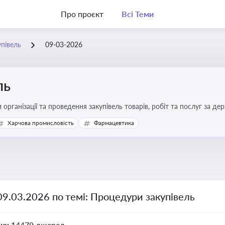
Про проєкт
Всі Теми
півель
09-03-2026
ль
 організації та проведення закупівель товарів, робіт та послуг за де
Харчова промисловість
Фармацевтика
09.03.2026 по темі: Процедури закупівель
но:
14479 джерел