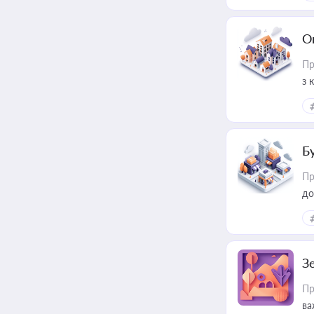
О
Пр
з 
ме
пр
Б
Пр
до
З
Пр
ва