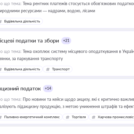
о що тема:
Тема рентних платежів стосується обов’язкових податков
иродними ресурсами — надрами, водою, лісами
Будівельна діяльність
ісцеві податки та збори
+21
о що тема:
Тема охоплює систему місцевого оподаткування в Україні
ділянки, за паркування транспорту
Будівельна діяльність
Транспорт
кцизний податок
+14
о що тема:
Про новини та кейси щодо акцизу, які є критично важли
алізують підакцизну продукцію, з метою уникнення штрафів та ефек
Паливно-енергетичний комплекс
Торгівля
Харчова промисловіс