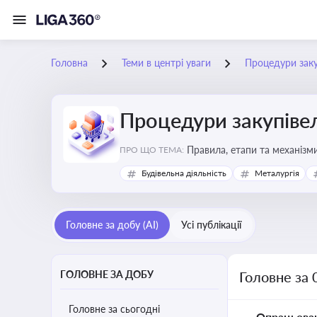
Головна
Теми в центрі уваги
Процедури заку
Процедури закупіве
Правила, етапи та механізми
ПРО ЩО ТЕМА:
Будівельна діяльність
Металургія
Головне за добу (AI)
Усі публікації
ГОЛОВНЕ ЗА ДОБУ
Головне за 
Головне за сьогодні
Опрацьова