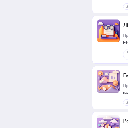
ре
Лі
Пр
не
Е
Пр
ва
за
Р