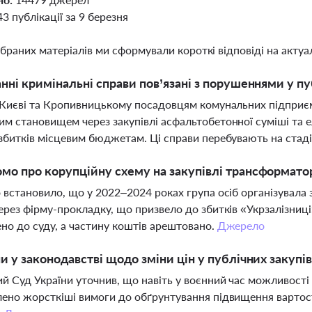
43 публікації за 9 березня
ібраних матеріалів ми сформували короткі відповіді на актуал
анні кримінальні справи пов’язані з порушеннями у пу
 Києві та Кропивницькому посадовцям комунальних підприє
м становищем через закупівлі асфальтобетонної суміші та е
збитків місцевим бюджетам. Ці справи перебувають на стаді
мо про корупційну схему на закупівлі трансформатор
 встановило, що у 2022–2024 роках група осіб організувал
ерез фірму-прокладку, що призвело до збитків «Укрзалізниц
но до суду, а частину коштів арештовано.
Джерело
ни у законодавстві щодо зміни цін у публічних закупів
й Суд України уточнив, що навіть у воєнний час можливості 
ено жорсткіші вимоги до обґрунтування підвищення вартост