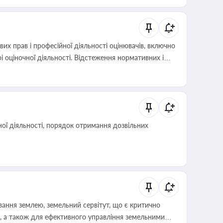
х прав і професійної діяльності оцінювачів, включно
і оціночної діяльності. Відстеження нормативних і
иста або бухгалтера під час оподаткування,
 статусу суб'єктів оціночної діяльності
ої діяльності, порядок отримання дозвільних
ування землею, земельний сервітут, що є критично
, а також для ефективного управління земельними