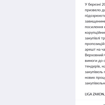
У березні 2
призвело д
підозрюють
завищеними
посилення 
корупційни
закупівлі т
пропозицій
арешт на ча
Верховний С
вимоги до 
тендерів, н
закупівель 
нових проц
закупівельн
LIGA ZAKON