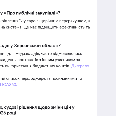
у «Про публічні закупівлі»?
ріплення їх у євро з щорічним перерахунком, а
ічна система. Це має підвищити ефективність та
адів у Херсонській області?
ання для медзакладів, часто відмовляючись
кладення контрактів з іншим учасником за
ість використання бюджетних коштів.
Джерело
вний список першоджерел з посиланнями та
 LIGA360.
, судові рішення щодо зміни цін у
026 році