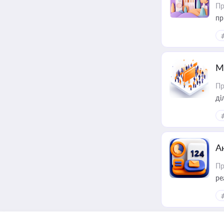
Пр
пр
М
Пр
А
Пр
ре