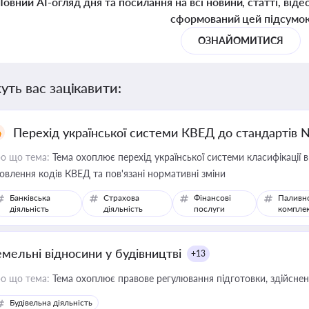
Повний AI-огляд дня та посилання на всі новини, статті, віде
сформований цей підсумо
ОЗНАЙОМИТИСЯ
уть вас зацікавити:
Перехід української системи КВЕД до стандартів 
о що тема:
Тема охоплює перехід української системи класифікації в
овлення кодів КВЕД та пов'язані нормативні зміни
Банківська
Страхова
Фінансові
Паливн
діяльність
діяльність
послуги
компле
емельні відносини у будівництві
+13
о що тема:
Тема охоплює правове регулювання підготовки, здійсненн
Будівельна діяльність