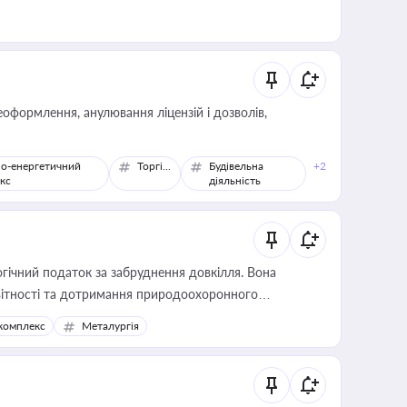
оформлення, анулювання ліцензій і дозволів,
о-енергетичний
Торгівля
Будівельна
+2
кс
діяльність
гічний податок за забруднення довкілля. Вона
звітності та дотримання природоохоронного
комплекс
Металургія