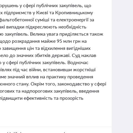
порушень у сфері публічних закупівель, що
х підприємств у Києві та Кропивницькому
альтобетонної суміші та електроенергії за
акі випадки підкреслюють необхідність
 закупівель. Велика увага приділяється також
 щодо розкрадання майже 95 млн грн на
о завищення цін та відхилення вигідніших
ело до значних збитків державі. Суд наклав
 у сфері публічних закупівель. Водночас
півлях під час війни, встановивши жорсткіші
име значний вплив на практику проведення
єнного стану. Окрім того, законодавство у сфері
рогових та надпорогових закупівель, введення
підвищити ефективність та прозорість