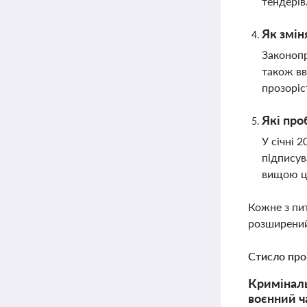
тендерів
Як змін
Законопр
також вв
прозоріс
Які про
У січні 
підписув
вищою ці
Кожне з пи
розширений
Стисло про
Криміналь
воєнний ча