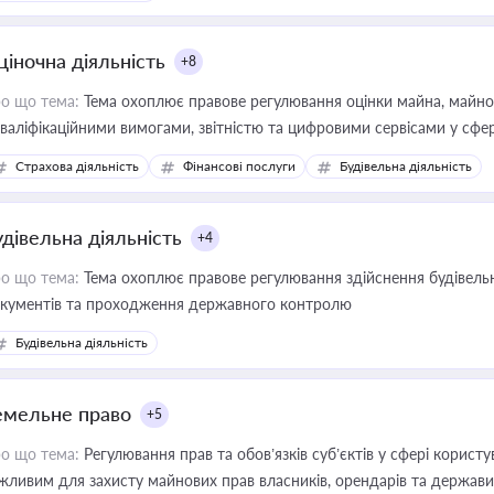
ціночна діяльність
+8
о що тема:
Тема охоплює правове регулювання оцінки майна, майнови
кваліфікаційними вимогами, звітністю та цифровими сервісами у сфер
дійних змін у цій сфері корисне для власника бізнесу, керівника, юр
Страхова діяльність
Фінансові послуги
Будівельна діяльність
иватизації, оренди державного майна, корпоративних угод і перевірки
удівельна діяльність
+4
о що тема:
Тема охоплює правове регулювання здійснення будівельн
кументів та проходження державного контролю
Будівельна діяльність
емельне право
+5
о що тема:
Регулювання прав та обов’язків суб’єктів у сфері корист
жливим для захисту майнових прав власників, орендарів та держави