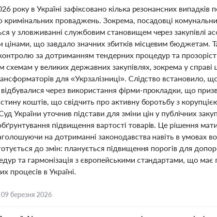
026 року в Україні зафіксовано кілька резонансних випадків 
о кримінальних проваджень. Зокрема, посадовці комунальни
ся у зловживанні службовим становищем через закупівлі асф
 цінами, що завдало значних збитків місцевим бюджетам. Т
контролю за дотриманням тендерних процедур та прозорістю
м схемам у великих державних закупівлях, зокрема у справі
рансформаторів для «Укрзалізниці». Слідство встановило, щ
 відбувалися через використання фірми-прокладки, що призв
стину коштів, що свідчить про активну боротьбу з корупцією
уд України уточнив підстави для зміни цін у публічних заку
обґрунтування підвищення вартості товарів. Це рішення мат
аголошуючи на дотриманні законодавства навіть в умовах во
готується до змін: планується підвищення порогів для допо
едур та гармонізація з європейськими стандартами, що має 
их процесів в Україні.
,
09 березня 2026