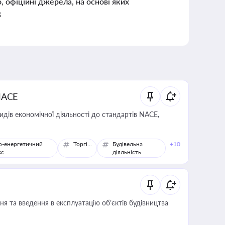
о, офіційні джерела, на основі яких
к
NACE
идів економічної діяльності до стандартів NACE,
о-енергетичний
Торгівля
Будівельна
+10
кс
діяльність
я та введення в експлуатацію об’єктів будівництва