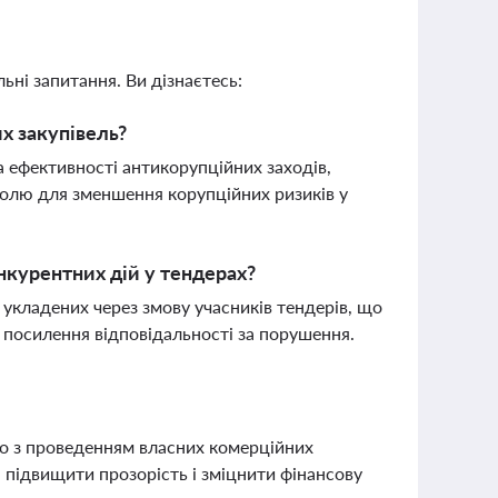
ьні запитання. Ви дізнаєтесь:
их закупівель?
а ефективності антикорупційних заходів,
ролю для зменшення корупційних ризиків у
курентних дій у тендерах?
 укладених через змову учасників тендерів, що
 посилення відповідальності за порушення.
ro з проведенням власних комерційних
, підвищити прозорість і зміцнити фінансову