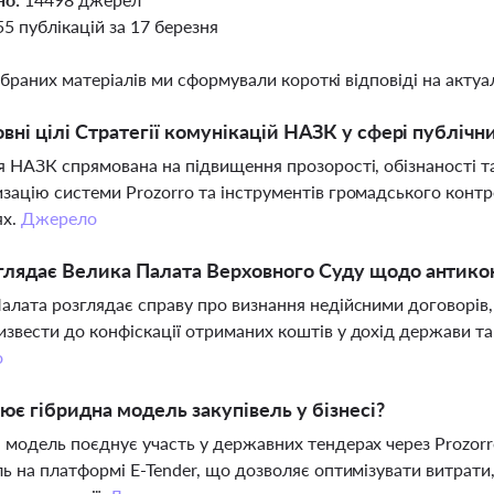
55 публікацій за 17 березня
ібраних матеріалів ми сформували короткі відповіді на актуал
овні цілі Стратегії комунікацій НАЗК у сфері публічн
я НАЗК спрямована на підвищення прозорості, обізнаності т
зацію системи Prozorro та інструментів громадського конт
ях.
Джерело
лядає Велика Палата Верховного Суду щодо антикон
алата розглядає справу про визнання недійсними договорів,
звести до конфіскації отриманих коштів у дохід держави та
о
ює гібридна модель закупівель у бізнесі?
 модель поєднує участь у державних тендерах через Prozor
ль на платформі E-Tender, що дозволяє оптимізувати витрати