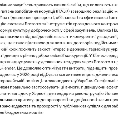
лічних закупівель тривають важливі зміни, що впливають на 
 питань запобігання корупції (НАЗК) завершило реалізацію м
 на підвищення прозорості, обізнаності та ефективності ант
цію системи Prozorro та інструментів громадського контрол
ормує культуру доброчесності у сфері закупівель. Велика Па
во посилити відповідальність за антиконкурентні узгоджені
ся, це стане підставою для визнання договорів недійсними 
кий крок посилить захист інтересів держави, гармонізує ук
 підвищить рівень добросовісної конкуренції. У бізнес-сере
 що поєднує участь у державних тендерах через Prozorro з 
-Tender. Це дозволяє оптимізувати витрати, підвищити прозо
одночас у 2026 році відбувається активне впровадження еко
європейській політиці та законодавству України. Спеціальні
икам правильно застосовувати ці вимоги, підвищуючи ефекти
начити випадок у Харкові, де тендер на реконструкцію Лопа
викликало критику щодо прозорості та доцільності таких пр
законодавства та прозорості у публічних закупівлях для за
ня бюджетних коштів.