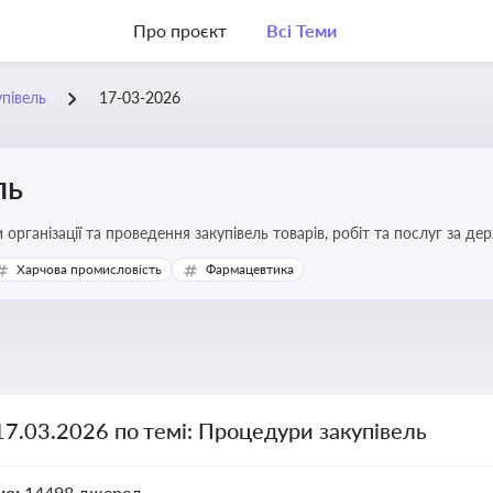
Про проєкт
Всі Теми
півель
17-03-2026
ль
 організації та проведення закупівель товарів, робіт та послуг за де
Харчова промисловість
Фармацевтика
17.03.2026 по темі: Процедури закупівель
но:
14498 джерел