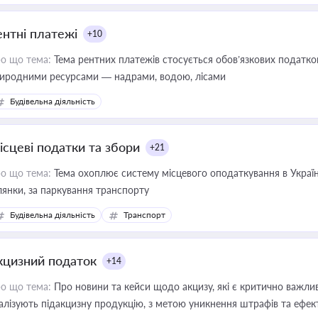
ентні платежі
+10
о що тема:
Тема рентних платежів стосується обов’язкових податков
иродними ресурсами — надрами, водою, лісами
Будівельна діяльність
ісцеві податки та збори
+21
о що тема:
Тема охоплює систему місцевого оподаткування в Україні
ділянки, за паркування транспорту
Будівельна діяльність
Транспорт
кцизний податок
+14
о що тема:
Про новини та кейси щодо акцизу, які є критично важли
алізують підакцизну продукцію, з метою уникнення штрафів та ефек