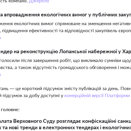
ість компанії.
Джерело
а впровадження екологічних вимог у публічних заку
ення екологічних вимог спрямоване на зменшення негативно
, підвищення ефективності та відповідності закупівель євро
о
ндер на реконструкцію Лопанської набережної у Ха
голосили після завершення робіт, що викликало сумніви щод
вства, а також відсутність громадського обговорення і м
о
тань — це короткий підсумок змісту публікацій за день. По
 підсумок за добу доступні у
комерційній версії Платформи
 головне:
лата Верховного Суду розглядає конфіскаційні санкці
х та нові тренди в електронних тендерах і екологічни