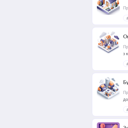
Пр
О
Пр
з 
ме
пр
Б
Пр
до
З