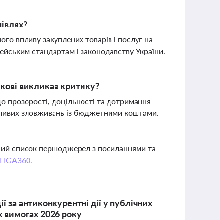
півлях?
го впливу закуплених товарів і послуг на
пейським стандартам і законодавству України.
ркові викликав критику?
о прозорості, доцільності та дотримання
ожливих зловживань із бюджетними коштами.
вний список першоджерел з посиланнями та
 LIGA360.
ї за антиконкурентні дії у публічних
х вимогах 2026 року