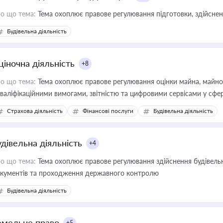
о що тема:
Тема охоплює правове регулювання підготовки, здійсненн
Будівельна діяльність
ціночна діяльність
+8
о що тема:
Тема охоплює правове регулювання оцінки майна, майнови
кваліфікаційними вимогами, звітністю та цифровими сервісами у сфер
дійних змін у цій сфері корисне для власника бізнесу, керівника, юр
Страхова діяльність
Фінансові послуги
Будівельна діяльність
иватизації, оренди державного майна, корпоративних угод і перевірки
удівельна діяльність
+4
о що тема:
Тема охоплює правове регулювання здійснення будівельн
кументів та проходження державного контролю
Будівельна діяльність
емельне право
+5