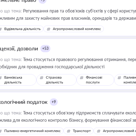
о що тема:
Регулювання прав та обов’язків суб’єктів у сфері корист
жливим для захисту майнових прав власників, орендарів та держави
сурсами
Будівельна діяльність
Агропромисловий комплекс
цензії, дозволи
+53
о що тема:
Тема стосується правового регулювання отримання, пере
обхідних для провадження господарської діяльності
Банківська
Страхова
Фінансові
Паливн
діяльність
діяльність
послуги
компле
кологічний податок
+9
о що тема:
Тема стосується обов’язку підприємств сплачувати еколо
жлива для екологічного контролю бізнесу, формування фінансової 
конодавства
Паливно-енергетичний комплекс
Транспорт
Агропромисловий 