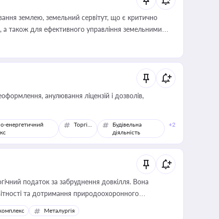
ування землею, земельний сервітут, що є критично
, а також для ефективного управління земельними
оформлення, анулювання ліцензій і дозволів,
о-енергетичний
Торгівля
Будівельна
+2
кс
діяльність
гічний податок за забруднення довкілля. Вона
звітності та дотримання природоохоронного
комплекс
Металургія