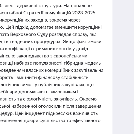
бізнес і державні структури. Національне
асштабної Стратегії комунікацій 2023-2025,
икорупційних заходів, зокрема через
ю. Цей підхід допомагає зменшити корупційні
лата Верховного Суду розглядає справу, яка
 дії в тендерних процедурах. Якщо факт змови
та конфіскації отриманих коштів у дохід
раїнське законодавство з європейськими
довищі набирає популярності гібридна модель
проведенням власних комерційних закупівель на
рість і зміцнити фінансову стабільність
логічних вимог у публічних закупівлях, що
 вебінари допомагають замовникам і
вність та екологічність закупівель. Окремо
нської набережної оголосили після завершення
оцедур. Цей інцидент підкреслює важливість
безпечення довіри суспільства та ефективного