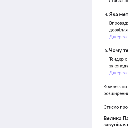
стабільн
Яка мет
Впровадж
довкілля
Джерел
Чому те
Тендер о
законода
Джерел
Кожне з пи
розширений
Стисло про
Велика Па
закупівля