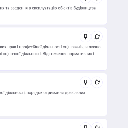
я та введення в експлуатацію об’єктів будівництва
х прав і професійної діяльності оцінювачів, включно
і оціночної діяльності. Відстеження нормативних і
иста або бухгалтера під час оподаткування,
 статусу суб'єктів оціночної діяльності
ої діяльності, порядок отримання дозвільних