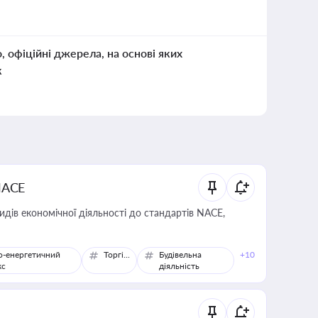
о, офіційні джерела, на основі яких
к
NACE
идів економічної діяльності до стандартів NACE,
о-енергетичний
Торгівля
Будівельна
+10
кс
діяльність