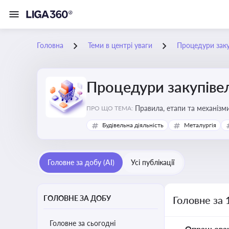
Головна
Теми в центрі уваги
Процедури заку
Процедури закупіве
Правила, етапи та механізми
ПРО ЩО ТЕМА:
Будівельна діяльність
Металургія
Головне за добу (AI)
Усі публікації
ГОЛОВНЕ ЗА ДОБУ
Головне за 
Головне за сьогодні
Опрацьова