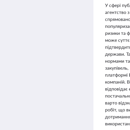
У сфері пуб
агентство з
спрямованої
популяриза
ризики та ф
може суттє
підтвердить
держави. Та
нормами та
закупівель,
платформі E
компаній. В
відповідає 
постачальн
варто відз
робіт, що 
дотримання 
використан