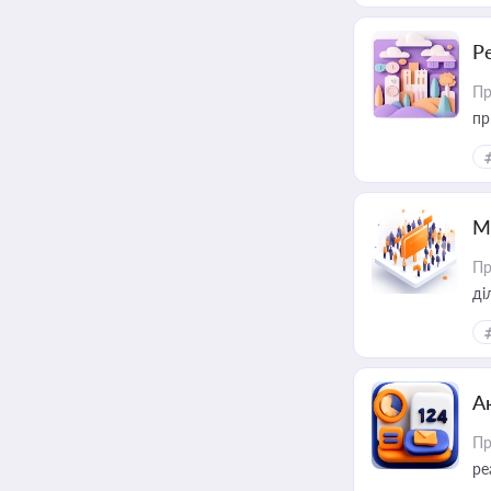
Р
Пр
пр
М
Пр
А
Пр
ре