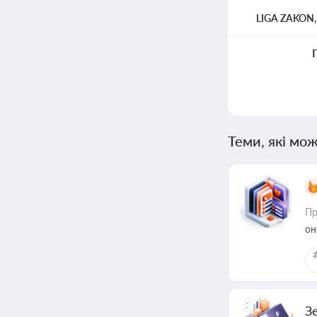
LIGA ZAKON
Теми, які мож
Пр
он
З