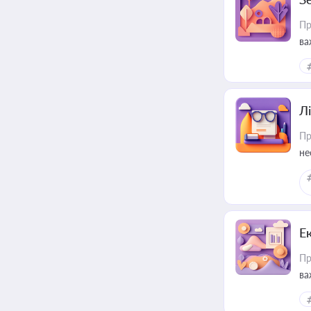
Пр
ва
ре
Лі
Пр
не
Е
Пр
ва
за