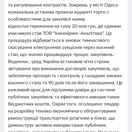
та регулювання контрактів. Зокрема, у місті Одеса
комунальна установа провела відкриті торги з
особливостями для закупівлі камер
відеоспостереження на суму 20 млн грн, де єдиним
учасником став ТОВ "Інженіринг-Аналітика". Ця
процедура відбувається в умовах тимчасового
скасування електронних аукціонів через воєнний
стан, що значно пришвидшує процес закупівель.
Водночас, уряд України встановив чіткі строки
звітування про виконання договорів закупівель, що
забезпечує прозорість і контроль у складних умовах
воєнного стану та 90 днів після його завершення. Це
важливий крок для підтримки довіри до системи
публічних закупівель та ефективного використання
бюджетних коштів. Окрім того, оголошено тендер
на розробку техніко-економічного обґрунтування
реконструкції транспортної розв'язки в Києві, що
демонструє активне використання публічних
закупівель для розвитку інфраструктури. Водночас,