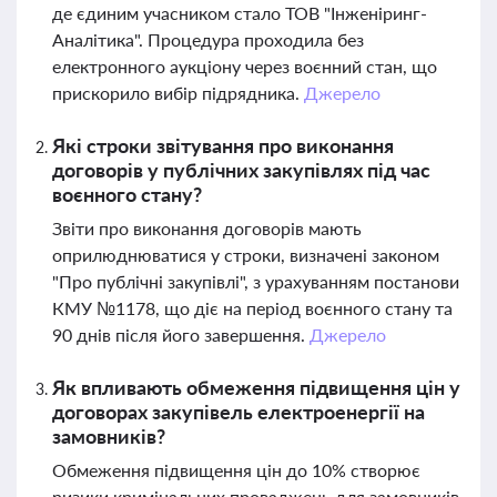
де єдиним учасником стало ТОВ "Інженіринг-
Аналітика". Процедура проходила без
електронного аукціону через воєнний стан, що
прискорило вибір підрядника.
Джерело
Які строки звітування про виконання
договорів у публічних закупівлях під час
воєнного стану?
Звіти про виконання договорів мають
оприлюднюватися у строки, визначені законом
"Про публічні закупівлі", з урахуванням постанови
КМУ №1178, що діє на період воєнного стану та
90 днів після його завершення.
Джерело
Як впливають обмеження підвищення цін у
договорах закупівель електроенергії на
замовників?
Обмеження підвищення цін до 10% створює
ризики кримінальних проваджень для замовників