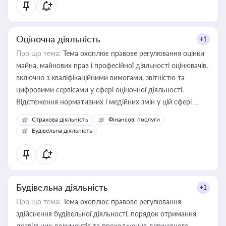
Оціночна діяльність
+1
Про що тема:
Тема охоплює правове регулювання оцінки
майна, майнових прав і професійної діяльності оцінювачів,
включно з кваліфікаційними вимогами, звітністю та
цифровими сервісами у сфері оціночної діяльності.
Відстеження нормативних і медійних змін у цій сфері
корисне для власника бізнесу, керівника, юриста або
Страхова діяльність
Фінансові послуги
бухгалтера під час оподаткування, приватизації, оренди
Будівельна діяльність
державного майна, корпоративних угод і перевірки
статусу суб'єктів оціночної діяльності
Будівельна діяльність
+1
Про що тема:
Тема охоплює правове регулювання
здійснення будівельної діяльності, порядок отримання
дозвільних документів та проходження державного