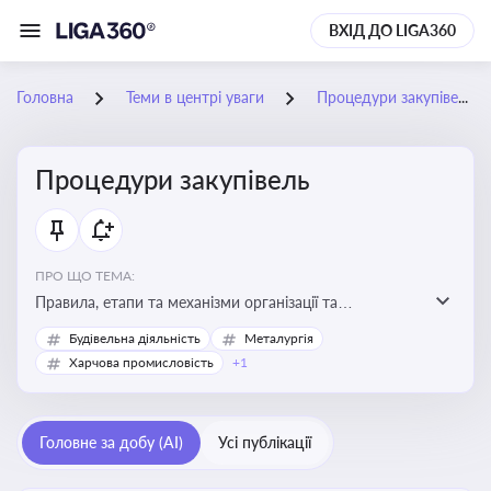
ВХІД ДО LIGA360
Головна
Теми в центрі уваги
Процедури закупівель
Процедури закупівель
ПРО ЩО ТЕМА:
Правила, етапи та механізми організації та
проведення закупівель товарів, робіт та послуг за
Будівельна діяльність
Металургія
державні чи публічні кошти
Харчова промисловість
+1
Головне за добу (AI)
Усі публікації