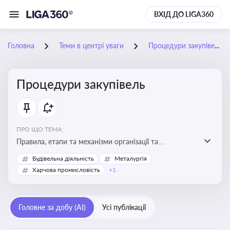
ВХІД ДО LIGA360
Головна
Теми в центрі уваги
Процедури закупівель
Процедури закупівель
ПРО ЩО ТЕМА:
Правила, етапи та механізми організації та
проведення закупівель товарів, робіт та послуг за
Будівельна діяльність
Металургія
державні чи публічні кошти
Харчова промисловість
+1
Головне за добу (AI)
Усі публікації