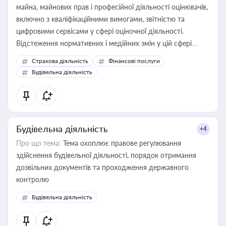
майна, майнових прав і професійної діяльності оцінювачів,
включно з кваліфікаційними вимогами, звітністю та
цифровими сервісами у сфері оціночної діяльності.
Відстеження нормативних і медійних змін у цій сфері
корисне для власника бізнесу, керівника, юриста або
Страхова діяльність
Фінансові послуги
бухгалтера під час оподаткування, приватизації, оренди
Будівельна діяльність
державного майна, корпоративних угод і перевірки
статусу суб'єктів оціночної діяльності
Будівельна діяльність
+4
Про що тема:
Тема охоплює правове регулювання
здійснення будівельної діяльності, порядок отримання
дозвільних документів та проходження державного
контролю
Будівельна діяльність