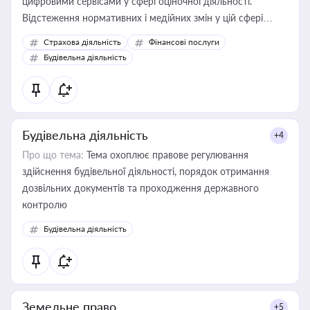
цифровими сервісами у сфері оціночної діяльності.
Відстеження нормативних і медійних змін у цій сфері
корисне для власника бізнесу, керівника, юриста або
Страхова діяльність
Фінансові послуги
бухгалтера під час оподаткування, приватизації, оренди
Будівельна діяльність
державного майна, корпоративних угод і перевірки
статусу суб'єктів оціночної діяльності
Будівельна діяльність
+4
Про що тема:
Тема охоплює правове регулювання
здійснення будівельної діяльності, порядок отримання
дозвільних документів та проходження державного
контролю
Будівельна діяльність
Земельне право
+5