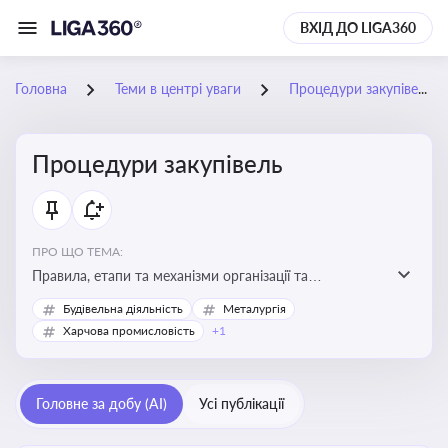
ВХІД ДО LIGA360
Головна
Теми в центрі уваги
Процедури закупівель
Процедури закупівель
ПРО ЩО ТЕМА:
Правила, етапи та механізми організації та
проведення закупівель товарів, робіт та послуг за
Будівельна діяльність
Металургія
державні чи публічні кошти
Харчова промисловість
+1
Головне за добу (AI)
Усі публікації