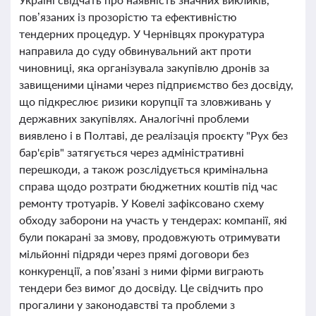
пов’язаних із прозорістю та ефективністю
тендерних процедур. У Чернівцях прокуратура
направила до суду обвинувальний акт проти
чиновниці, яка організувала закупівлю дронів за
завищеними цінами через підприємство без досвіду,
що підкреслює ризики корупції та зловживань у
державних закупівлях. Аналогічні проблеми
виявлено і в Полтаві, де реалізація проєкту "Рух без
бар'єрів" затягується через адміністративні
перешкоди, а також розслідується кримінальна
справа щодо розтрати бюджетних коштів під час
ремонту тротуарів. У Ковелі зафіксовано схему
обходу заборони на участь у тендерах: компанії, які
були покарані за змову, продовжують отримувати
мільйонні підряди через прямі договори без
конкуренції, а пов’язані з ними фірми виграють
тендери без вимог до досвіду. Це свідчить про
прогалини у законодавстві та проблеми з