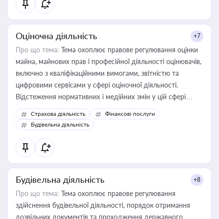
Оціночна діяльність
+7
Про що тема:
Тема охоплює правове регулювання оцінки
майна, майнових прав і професійної діяльності оцінювачів,
включно з кваліфікаційними вимогами, звітністю та
цифровими сервісами у сфері оціночної діяльності.
Відстеження нормативних і медійних змін у цій сфері
корисне для власника бізнесу, керівника, юриста або
Страхова діяльність
Фінансові послуги
бухгалтера під час оподаткування, приватизації, оренди
Будівельна діяльність
державного майна, корпоративних угод і перевірки
статусу суб'єктів оціночної діяльності
Будівельна діяльність
+8
Про що тема:
Тема охоплює правове регулювання
здійснення будівельної діяльності, порядок отримання
дозвільних документів та проходження державного