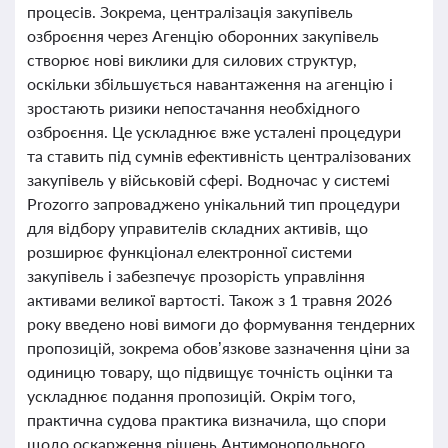
процесів. Зокрема, централізація закупівель
озброєння через Агенцію оборонних закупівель
створює нові виклики для силових структур,
оскільки збільшується навантаження на агенцію і
зростають ризики непостачання необхідного
озброєння. Це ускладнює вже усталені процедури
та ставить під сумнів ефективність централізованих
закупівель у військовій сфері. Водночас у системі
Prozorro запроваджено унікальний тип процедури
для відбору управителів складних активів, що
розширює функціонал електронної системи
закупівель і забезпечує прозорість управління
активами великої вартості. Також з 1 травня 2026
року введено нові вимоги до формування тендерних
пропозицій, зокрема обов’язкове зазначення ціни за
одиницю товару, що підвищує точність оцінки та
ускладнює подання пропозицій. Окрім того,
практична судова практика визначила, що спори
щодо оскарження рішень Антимонопольного