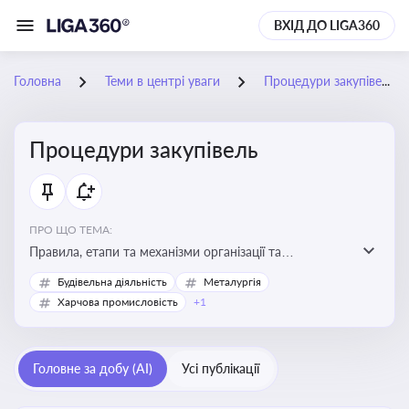
ВХІД ДО LIGA360
Головна
Теми в центрі уваги
Процедури закупівель
Процедури закупівель
ПРО ЩО ТЕМА:
Правила, етапи та механізми організації та
проведення закупівель товарів, робіт та послуг за
Будівельна діяльність
Металургія
державні чи публічні кошти
Харчова промисловість
+1
Головне за добу (AI)
Усі публікації