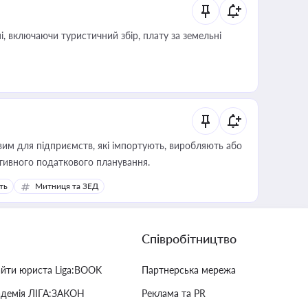
, включаючи туристичний збір, плату за земельні
вим для підприємств, які імпортують, виробляють або
тивного податкового планування.
ть
Митниця та ЗЕД
Співробітництво
айти юриста Liga:BOOK
Партнерська мережа
адемія ЛІГА:ЗАКОН
Реклама та PR