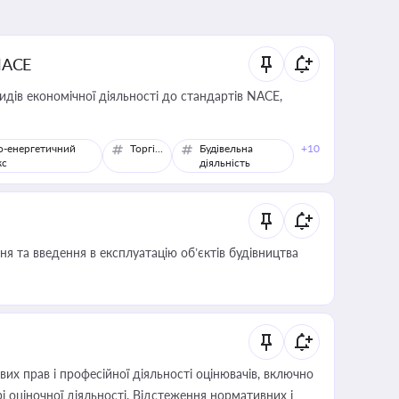
NACE
идів економічної діяльності до стандартів NACE,
о-енергетичний
Торгівля
Будівельна
+10
кс
діяльність
я та введення в експлуатацію об’єктів будівництва
х прав і професійної діяльності оцінювачів, включно
і оціночної діяльності. Відстеження нормативних і