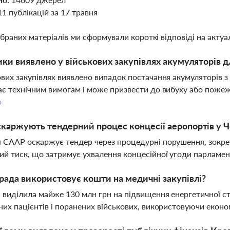
11 публікацій за 17 травня
ібраних матеріалів ми сформували короткі відповіді на актуал
ики виявлено у військових закупівлях акумуляторів д
ових закупівлях виявлено випадок постачання акумуляторів
ає технічним вимогам і може призвести до вибуху або поже
о
каржують тендерний процес концесії аеропортів у Ч
 CAAP оскаржує тендер через процедурні порушення, зокрем
ий тиск, що затримує ухвалення концесійної угоди парламе
рада використовує кошти на медичні закупівлі?
 виділила майже 130 млн грн на підвищення енергетичної сті
них пацієнтів і поранених військових, використовуючи екон