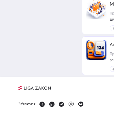
М
Пр
А
Пр
ре
Зв'язатися: