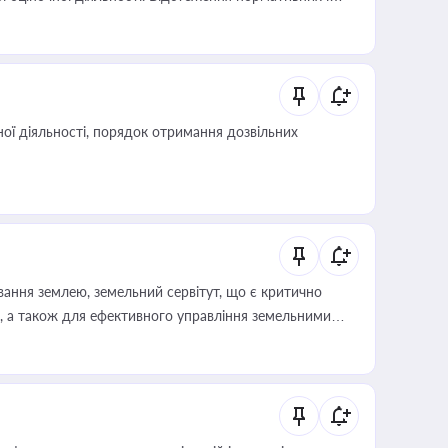
иста або бухгалтера під час оподаткування,
 статусу суб'єктів оціночної діяльності
ої діяльності, порядок отримання дозвільних
ування землею, земельний сервітут, що є критично
, а також для ефективного управління земельними