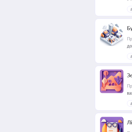
ме
пр
Б
Пр
до
З
Пр
ва
ре
Лі