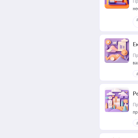
Пр
не
Е
Пр
ва
за
Р
Пр
пр