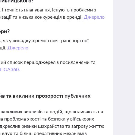
опивницького?
і точність планування, існують проблеми з
ації та низька конкуренція в оренді.
Джерело
ери?
в, як у випадку з ремонтом транспортної
ції.
Джерело
вний список першоджерел з посиланнями та
 LIGA360.
ів та виклики прозорості публічних
 важливих викликів та подій, що впливають на
а проблема якості та безпеки у військових
підкреслив ризики шахрайства та загрозу життю
цедур та більш оперативних механізмів