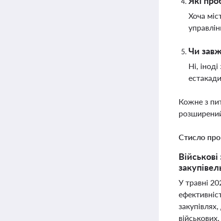
Які про
Хоча міс
управлін
Чи завж
Ні, інод
естакади
Кожне з пи
розширений
Стисло про
Військові
закупівель
У травні 2
ефективніст
закупівлях,
військових