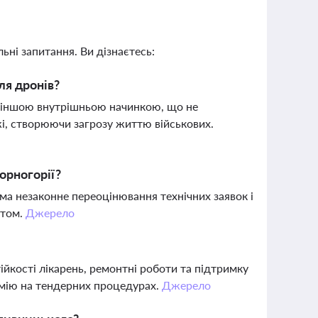
ьні запитання. Ви дізнаєтесь:
ля дронів?
 з іншою внутрішньою начинкою, що не
жі, створюючи загрозу життю військових.
орногорії?
а незаконне переоцінювання технічних заявок і
нтом.
Джерело
йкості лікарень, ремонтні роботи та підтримку
омію на тендерних процедурах.
Джерело