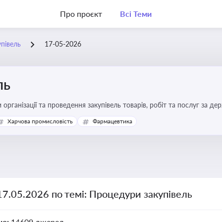
Про проєкт
Всі Теми
півель
17-05-2026
ль
 організації та проведення закупівель товарів, робіт та послуг за де
Харчова промисловість
Фармацевтика
17.05.2026 по темі: Процедури закупівель
но:
14609 джерел