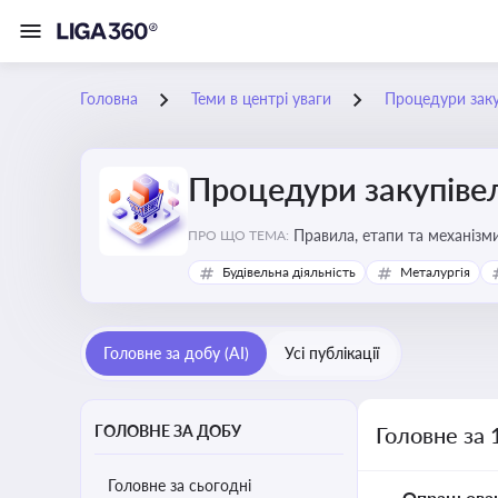
Головна
Теми в центрі уваги
Процедури заку
Процедури закупіве
Правила, етапи та механізми
ПРО ЩО ТЕМА:
Будівельна діяльність
Металургія
Головне за добу (AI)
Усі публікації
ГОЛОВНЕ ЗА ДОБУ
Головне за 
Головне за сьогодні
Опрацьова