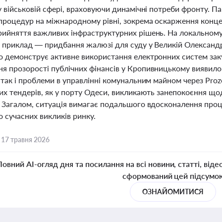
 у військовій сфері, враховуючи динамічні потреби фронту. 
процедур на міжнародному рівні, зокрема оскарження концес
рийняття важливих інфраструктурних рішень. На локальному 
як приклад — придбання жалюзі для суду у Великій Олександр
о демонструє активне використання електронних систем заку
я прозорості публічних фінансів у Кропивницькому виявило 
 так і проблеми в управлінні комунальним майном через Pro
тих тендерів, як у порту Одеси, викликають занепокоєння щ
. Загалом, ситуація вимагає подальшого вдосконалення проц
о сучасних викликів ринку.
,
17 травня 2026
Повний AI-огляд дня та посилання на всі новини, статті, віде
сформований цей підсумо
ОЗНАЙОМИТИСЯ