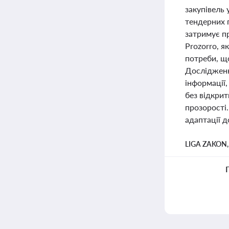
закупівель
тендерних 
затримує п
Prozorro, 
потреби, щ
Дослідженн
інформації,
без відкри
прозорості
адаптації д
LIGA ZAKON