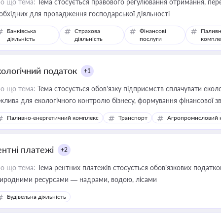
о що тема:
Тема стосується правового регулювання отримання, пере
обхідних для провадження господарської діяльності
Банківська
Страхова
Фінансові
Паливн
діяльність
діяльність
послуги
компле
кологічний податок
+1
о що тема:
Тема стосується обов’язку підприємств сплачувати еколо
жлива для екологічного контролю бізнесу, формування фінансової 
конодавства
Паливно-енергетичний комплекс
Транспорт
Агропромисловий 
ентні платежі
+2
о що тема:
Тема рентних платежів стосується обов’язкових податков
иродними ресурсами — надрами, водою, лісами
Будівельна діяльність