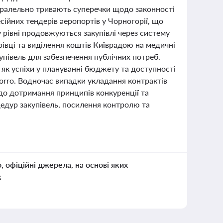
Паралельно тривають суперечки щодо законності
ійних тендерів аеропортів у Чорногорії, що
рівні продовжуються закупівлі через систему
івці та виділення коштів Київрадою на медичні
півель для забезпечення публічних потреб.
як успіхи у плануванні бюджету та доступності
zorro. Водночас випадки укладання контрактів
одо дотримання принципів конкуренції та
едур закупівель, посилення контролю та
о, офіційні джерела, на основі яких
к