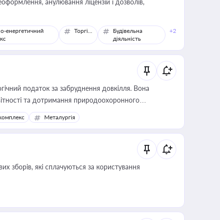
оформлення, анулювання ліцензій і дозволів,
о-енергетичний
Торгівля
Будівельна
+2
кс
діяльність
гічний податок за забруднення довкілля. Вона
звітності та дотримання природоохоронного
комплекс
Металургія
их зборів, які сплачуються за користування