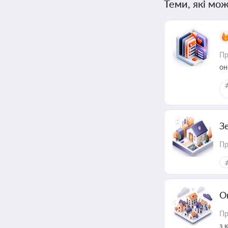
Теми, які мож
Пр
он
З
Пр
О
Пр
з 