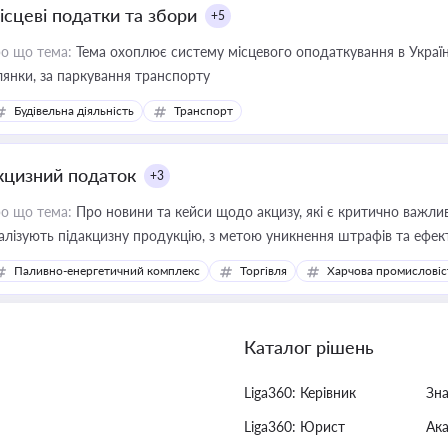
ісцеві податки та збори
+5
о що тема:
Тема охоплює систему місцевого оподаткування в Україні
ділянки, за паркування транспорту
Будівельна діяльність
Транспорт
кцизний податок
+3
о що тема:
Про новини та кейси щодо акцизу, які є критично важли
алізують підакцизну продукцію, з метою уникнення штрафів та ефек
Паливно-енергетичний комплекс
Торгівля
Харчова промисловіс
Каталог рішень
Liga360: Керівник
Зн
Liga360: Юрист
Ак