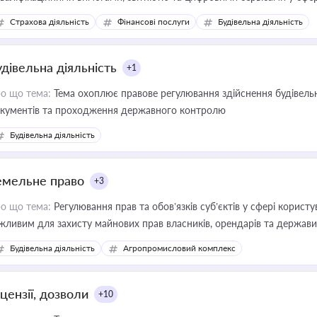
дійних змін у цій сфері корисне для власника бізнесу, керівника, юр
Страхова діяльність
Фінансові послуги
Будівельна діяльність
иватизації, оренди державного майна, корпоративних угод і перевірки
удівельна діяльність
+1
о що тема:
Тема охоплює правове регулювання здійснення будівельн
кументів та проходження державного контролю
Будівельна діяльність
емельне право
+3
о що тема:
Регулювання прав та обов’язків суб’єктів у сфері корист
жливим для захисту майнових прав власників, орендарів та держави
сурсами
Будівельна діяльність
Агропромисловий комплекс
цензії, дозволи
+10