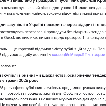
блеми виявлено у прозорості публічних фінансів Кр
то демонструє високий рівень доступності бюджетних даних 
ням комунальним майном, зокрема відсутність малої приватиз
ди закупівлі в Україні проходять через відкриті тенд
і застосовують переговорні процедури без відкритих тендері
 в Одесі, що викликає питання щодо прозорості та конкурен
тань — це короткий підсумок змісту публікацій за день. По
 підсумок за добу доступні у
комерційній версії Платформи
 головне:
 закупівлі з ризиками шахрайства, оскарження тендер
 у травні 2026 року
026 року сфера публічних закупівель продемонструвала низку
ь і прозорість процедур закупівель. Особливо гостро постал
 де випадок постачання неякісних акумуляторів для дронів 
. Це свідчить про необхідність удосконалення тендерних про