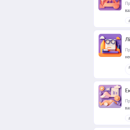
Пр
ва
ре
Лі
Пр
не
Е
Пр
ва
за