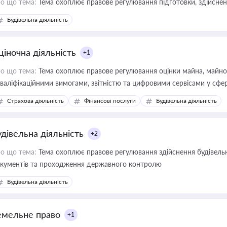
о що тема:
Тема охоплює правове регулювання підготовки, здійсненн
Будівельна діяльність
ціночна діяльність
+1
о що тема:
Тема охоплює правове регулювання оцінки майна, майнови
кваліфікаційними вимогами, звітністю та цифровими сервісами у сфер
дійних змін у цій сфері корисне для власника бізнесу, керівника, юр
Страхова діяльність
Фінансові послуги
Будівельна діяльність
иватизації, оренди державного майна, корпоративних угод і перевірки
удівельна діяльність
+2
о що тема:
Тема охоплює правове регулювання здійснення будівельн
кументів та проходження державного контролю
Будівельна діяльність
емельне право
+1