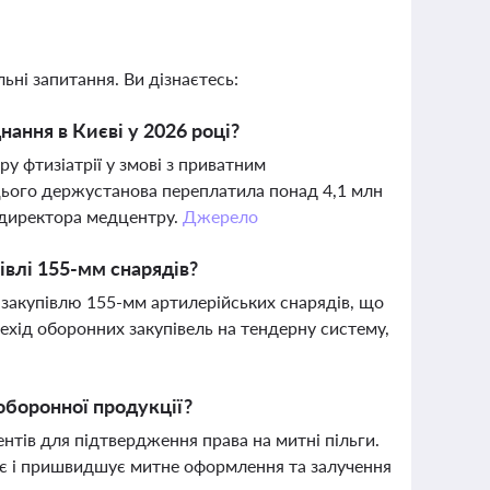
ьні запитання. Ви дізнаєтесь:
ання в Києві у 2026 році?
у фтизіатрії у змові з приватним
цього держустанова переплатила понад 4,1 млн
 директора медцентру.
Джерело
влі 155-мм снарядів?
закупівлю 155-мм артилерійських снарядів, що
хід оборонних закупівель на тендерну систему,
оборонної продукції?
нтів для підтвердження права на митні пільги.
ує і пришвидшує митне оформлення та залучення