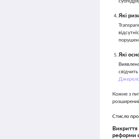
субпідря
Які риз
Transpar
відсутні
порушень
Які осн
Виявлено
свідчить
Джерел
Кожне з пи
розширений
Стисло про
Викриття 
реформи о