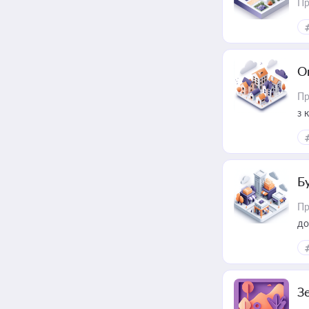
Пр
О
Пр
з 
ме
пр
Б
Пр
до
З