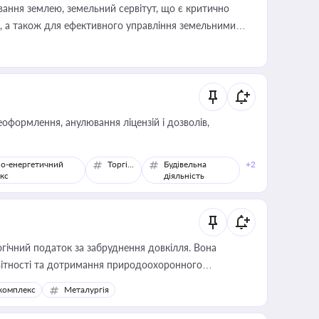
ування землею, земельний сервітут, що є критично
, а також для ефективного управління земельними
оформлення, анулювання ліцензій і дозволів,
о-енергетичний
Торгівля
Будівельна
+2
кс
діяльність
гічний податок за забруднення довкілля. Вона
звітності та дотримання природоохоронного
комплекс
Металургія