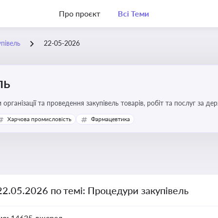
Про проєкт
Всі Теми
півель
22-05-2026
ль
 організації та проведення закупівель товарів, робіт та послуг за де
Харчова промисловість
Фармацевтика
22.05.2026 по темі: Процедури закупівель
но:
14635 джерел