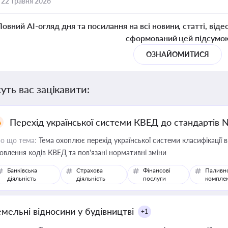
,
22 травня 2026
Повний AI-огляд дня та посилання на всі новини, статті, віде
сформований цей підсумо
ОЗНАЙОМИТИСЯ
уть вас зацікавити:
Перехід української системи КВЕД до стандартів 
о що тема:
Тема охоплює перехід української системи класифікації в
овлення кодів КВЕД та пов'язані нормативні зміни
Банківська
Страхова
Фінансові
Паливн
діяльність
діяльність
послуги
компле
емельні відносини у будівництві
+1