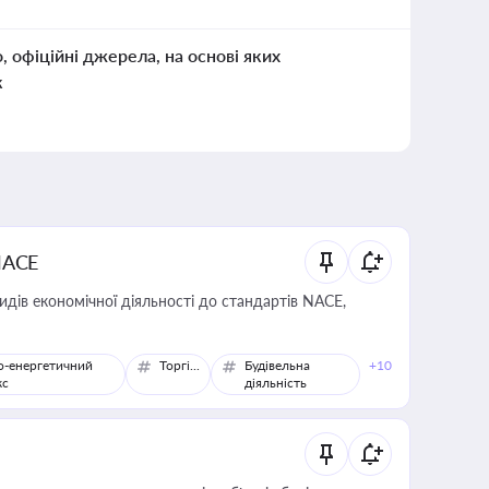
о, офіційні джерела, на основі яких
к
NACE
идів економічної діяльності до стандартів NACE,
о-енергетичний
Торгівля
Будівельна
+10
кс
діяльність