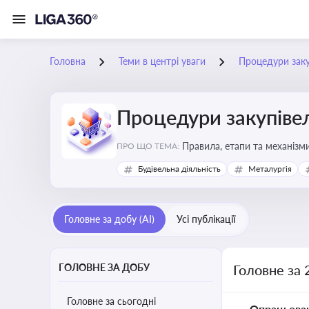
Головна
Теми в центрі уваги
Процедури заку
Процедури закупіве
Правила, етапи та механізми
ПРО ЩО ТЕМА:
Будівельна діяльність
Металургія
Головне за добу (AI)
Усі публікації
ГОЛОВНЕ ЗА ДОБУ
Головне за 
Головне за сьогодні
Опрацьова