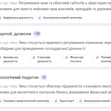
о що тема:
Регулювання прав та обов’язків суб’єктів у сфері корист
жливим для захисту майнових прав власників, орендарів та держави
сурсами
Будівельна діяльність
Агропромисловий комплекс
цензії, дозволи
+10
о що тема:
Тема стосується правового регулювання отримання, пере
обхідних для провадження господарської діяльності
Банківська
Страхова
Фінансові
Паливн
діяльність
діяльність
послуги
компле
кологічний податок
+2
о що тема:
Тема стосується обов’язку підприємств сплачувати еколо
жлива для екологічного контролю бізнесу, формування фінансової 
конодавства
Паливно-енергетичний комплекс
Транспорт
Агропромисловий 