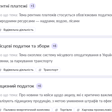
ентні платежі
+1
о що тема:
Тема рентних платежів стосується обов’язкових податков
иродними ресурсами — надрами, водою, лісами
Будівельна діяльність
ісцеві податки та збори
+6
о що тема:
Тема охоплює систему місцевого оподаткування в Україні
ділянки, за паркування транспорту
Будівельна діяльність
Транспорт
кцизний податок
+6
о що тема:
Про новини та кейси щодо акцизу, які є критично важли
алізують підакцизну продукцію, з метою уникнення штрафів та ефек
Паливно-енергетичний комплекс
Торгівля
Харчова промисловіс