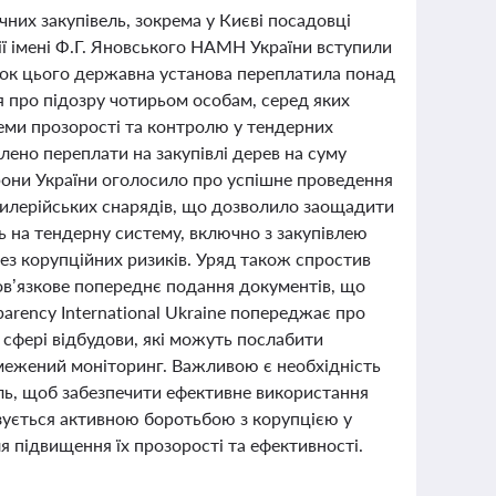
ічних закупівель, зокрема у Києві посадовці
ії імені Ф.Г. Яновського НАМН України вступили
док цього державна установа переплатила понад
я про підозру чотирьом особам, серед яких
еми прозорості та контролю у тендерних
лено переплати на закупівлі дерев на суму
орони України оголосило про успішне проведення
тилерійських снарядів, що дозволило заощадити
 на тендерну систему, включно з закупівлею
без корупційних ризиків. Уряд також спростив
ов’язкове попереднє подання документів, що
rency International Ukraine попереджає про
 сфері відбудови, які можуть послабити
бмежений моніторинг. Важливою є необхідність
ль, щоб забезпечити ефективне використання
зується активною боротьбою з корупцією у
 підвищення їх прозорості та ефективності.