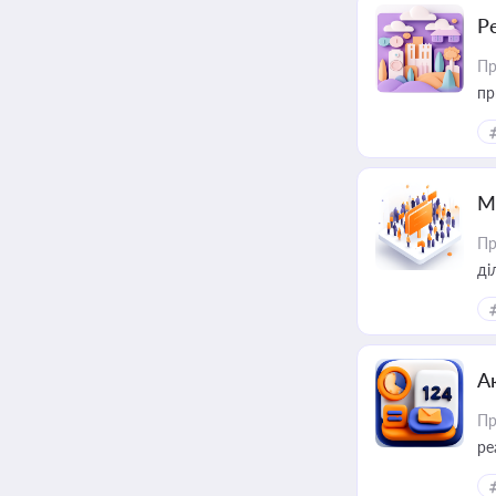
Р
Пр
пр
М
Пр
А
Пр
ре