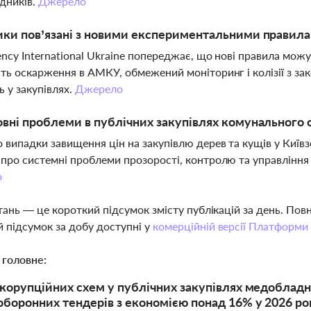
дників.
Джерело
ики пов’язані з новими експериментальними правила
ency International Ukraine попереджає, що нові правила мож
сть оскарження в АМКУ, обмежений моніторинг і колізії з з
 у закупівлях.
Джерело
овні проблеми в публічних закупівлях комунального 
 випадки завищення цін на закупівлю дерев та кущів у Київз
 про системні проблеми прозорості, контролю та управлін
о
тань — це короткий підсумок змісту публікацій за день. По
 підсумок за добу доступні у
комерційній версії Платформи
 головне:
корупційних схем у публічних закупівлях медобладна
боронних тендерів з економією понад 16% у 2026 ро