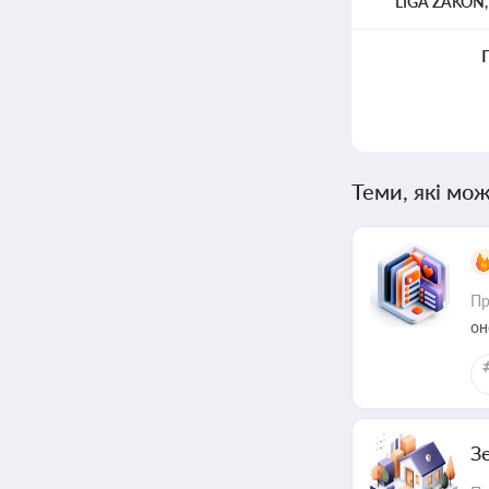
LIGA ZAKON
Теми, які мож
Пр
он
З