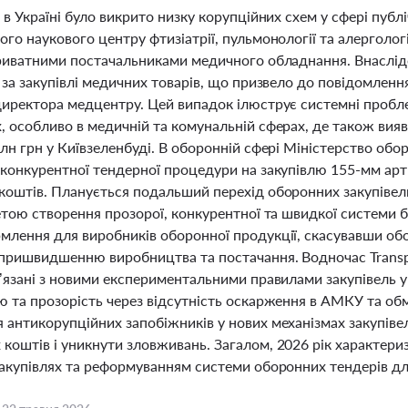
 в Україні було викрито низку корупційних схем у сфері публ
го наукового центру фтизіатрії, пульмонології та алерголог
приватними постачальниками медичного обладнання. Внаслі
 за закупівлі медичних товарів, що призвело до повідомленн
директора медцентру. Цей випадок ілюструє системні пробл
 особливо в медичній та комунальній сферах, де також вияв
лн грн у Київзеленбуді. В оборонній сфері Міністерство об
 конкурентної тендерної процедури на закупівлю 155-мм ар
коштів. Планується подальший перехід оборонних закупівель
етою створення прозорої, конкурентної та швидкої системи 
млення для виробників оборонної продукції, скасувавши об
пришвидшенню виробництва та постачання. Водночас Transpa
’язані з новими експериментальними правилами закупівель у
ю та прозорість через відсутність оскарження в АМКУ та о
 антикорупційних запобіжників у нових механізмах закупіве
коштів і уникнути зловживань. Загалом, 2026 рік характери
закупівлях та реформуванням системи оборонних тендерів для