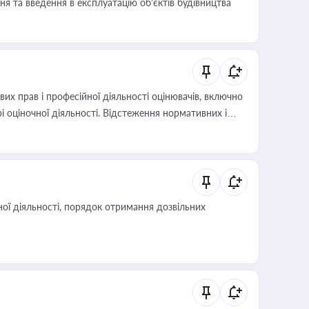
я та введення в експлуатацію об’єктів будівництва
х прав і професійної діяльності оцінювачів, включно
і оціночної діяльності. Відстеження нормативних і
иста або бухгалтера під час оподаткування,
 статусу суб'єктів оціночної діяльності
ої діяльності, порядок отримання дозвільних