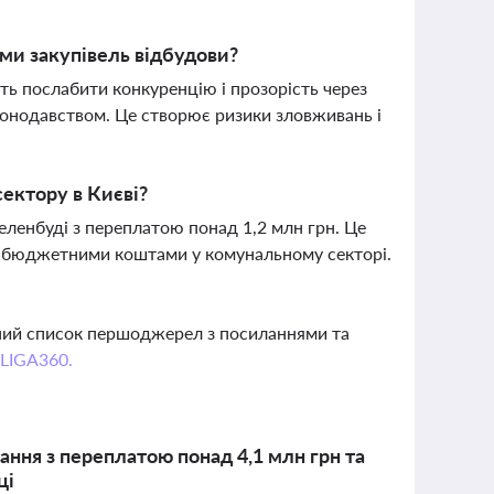
ми закупівель відбудови?
уть послабити конкуренцію і прозорість через
аконодавством. Це створює ризики зловживань і
сектору в Києві?
еленбуді з переплатою понад 1,2 млн грн. Це
ня бюджетними коштами у комунальному секторі.
вний список першоджерел з посиланнями та
 LIGA360.
ння з переплатою понад 4,1 млн грн та
ці