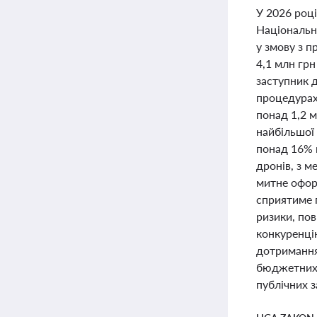
У 2026 році
Національно
у змову з 
4,1 млн грн
заступник 
процедурах,
понад 1,2 м
найбільшої
понад 16% 
дронів, з м
митне офор
сприятиме 
ризики, пов
конкуренці
дотримання
бюджетних 
публічних 