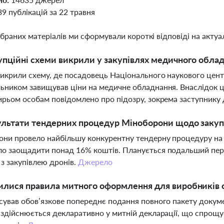
39 публікацій за 22 травня
ібраних матеріалів ми сформували короткі відповіді на актуал
упційні схеми викрили у закупівлях медичного обладн
викрили схему, де посадовець Національного наукового центр
ьником завищував ціни на медичне обладнання. Внаслідок 
ирьом особам повідомлено про підозру, зокрема заступнику
ультати тендерних процедур Міноборони щодо закупі
ни провело найбільшу конкурентну тендерну процедуру на 
о заощадити понад 16% коштів. Планується подальший пере
з закупівлею дронів.
Джерело
илися правила митного оформлення для виробників 
сував обов’язкове попереднє подання повного пакету докуме
 здійснюється декларативно у митній декларації, що спрощ