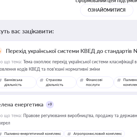
сформований цей підсумо
ОЗНАЙОМИТИСЯ
уть вас зацікавити:
Перехід української системи КВЕД до стандартів 
о що тема:
Тема охоплює перехід української системи класифікації в
овлення кодів КВЕД та пов'язані нормативні зміни
Банківська
Страхова
Фінансові
Паливн
діяльність
діяльність
послуги
компле
елена енергетика
+9
о що тема:
Правове регулювання виробництва, продажу та державної
ерел
Паливно-енергетичний комплекс
Агропромисловий комплекс