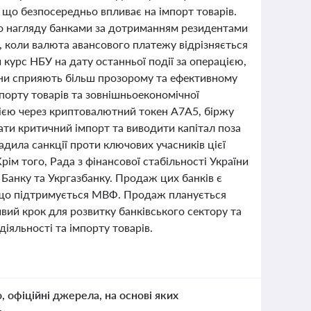
, що безпосередньо впливає на імпорт товарів.
го нагляду банками за дотриманням резидентами
х, коли валюта авансового платежу відрізняється
курс НБУ на дату останньої події за операцією,
іни сприяють більш прозорому та ефективному
порту товарів та зовнішньоекономічної
сією через криптовалютний токен A7A5, біржу
ати критичний імпорт та виводити капітал поза
дила санкції проти ключових учасників цієї
ім того, Рада з фінансової стабільності України
 Банку та Укргазбанку. Продаж цих банків є
, що підтримується МВФ. Продаж планується
вий крок для розвитку банківського сектору та
іяльності та імпорту товарів.
о, офіційні джерела, на основі яких