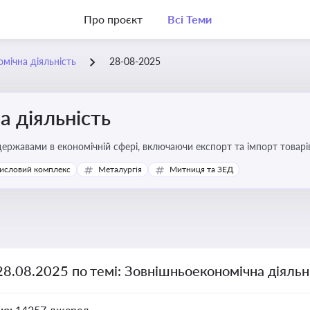
Про проєкт
Всі Теми
мічна діяльність
28-08-2025
 діяльність
ержавами в економічній сфері, включаючи експорт та імпорт товарів 
 регулювання
исловий комплекс
Металургія
Митниця та ЗЕД
28.08.2025 по темі: Зовнішньоекономічна діяльн
но:
14257 джерел