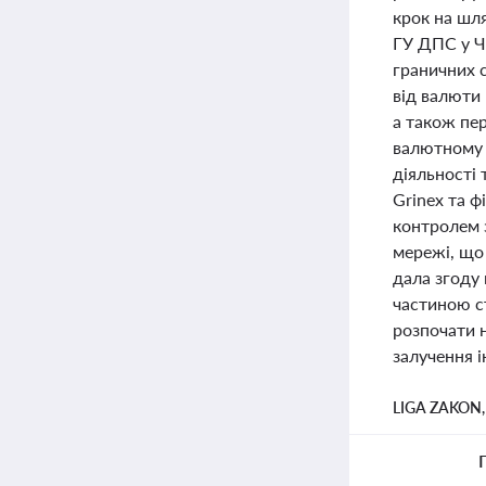
крок на шля
ГУ ДПС у Ч
граничних с
від валюти 
а також пе
валютному 
діяльності
Grinex та ф
контролем з
мережі, що 
дала згоду 
частиною с
розпочати н
залучення і
LIGA ZAKON