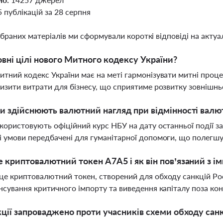
5 публікацій за 28 серпня
ібраних матеріалів ми сформували короткі відповіді на актуал
овні цілі нового Митного кодексу України?
тний кодекс України має на меті гармонізувати митні проце
изити витрати для бізнесу, що сприятиме розвитку зовнішнь
и здійснюють валютний нагляд при відмінності валют
користовують офіційний курс НБУ на дату останньої події з
 умови передбачені для гуманітарної допомоги, що полегшу
 криптовалютний токен A7A5 і як він пов’язаний з і
е криптовалютний токен, створений для обходу санкцій Рос
нсування критичного імпорту та виведення капіталу поза ко
кції запроваджено проти учасників схеми обходу сан