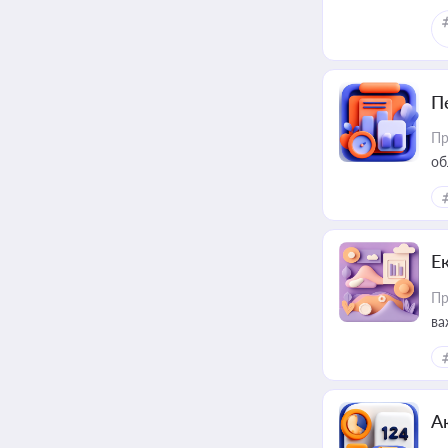
П
Пр
об
Е
Пр
ва
за
А