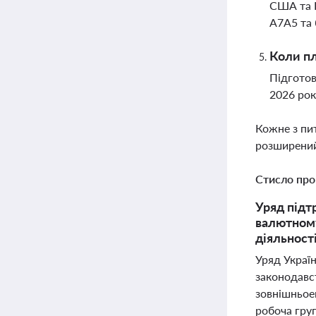
США та В
A7A5 та 
Коли пл
Підготов
2026 рок
Кожне з пи
розширений
Стисло про
Уряд підт
валютному
діяльності
Уряд Украї
законодавс
зовнішньое
робоча груп