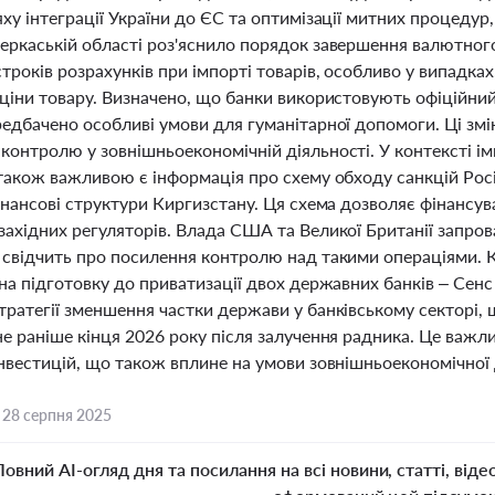
ху інтеграції України до ЄС та оптимізації митних процедур
еркаській області роз'яснило порядок завершення валютно
троків розрахунків при імпорті товарів, особливо у випадка
ціни товару. Визначено, що банки використовують офіційний 
редбачено особливі умови для гуманітарної допомоги. Ці зм
контролю у зовнішньоекономічній діяльності. У контексті ім
 також важливою є інформація про схему обходу санкцій Ро
інансові структури Киргизстану. Ця схема дозволяє фінансув
ахідних регуляторів. Влада США та Великої Британії запрова
свідчить про посилення контролю над такими операціями. Кр
на підготовку до приватизації двох державних банків – Сенс
тратегії зменшення частки держави у банківському секторі
е раніше кінця 2026 року після залучення радника. Це важли
нвестицій, що також вплине на умови зовнішньоекономічної д
,
28 серпня 2025
Повний AI-огляд дня та посилання на всі новини, статті, віде