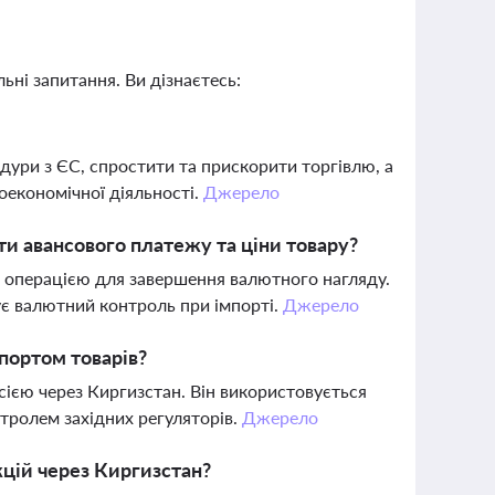
ьні запитання. Ви дізнаєтесь:
дури з ЄС, спростити та прискорити торгівлю, а
оекономічної діяльності.
Джерело
и авансового платежу та ціни товару?
а операцією для завершення валютного нагляду.
є валютний контроль при імпорті.
Джерело
мпортом товарів?
ією через Киргизстан. Він використовується
нтролем західних регуляторів.
Джерело
кцій через Киргизстан?