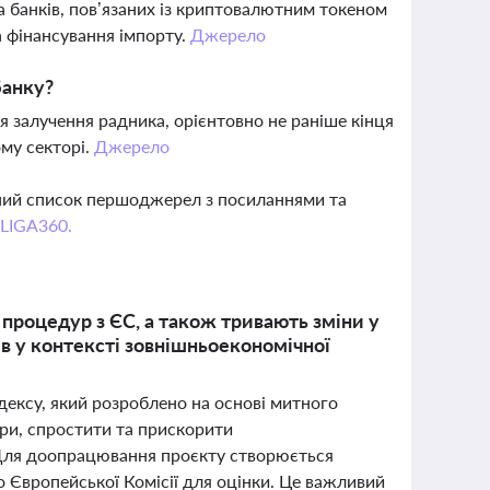
а банків, пов’язаних із криптовалютним токеном
а фінансування імпорту.
Джерело
банку?
я залучення радника, орієнтовно не раніше кінця
ому секторі.
Джерело
вний список першоджерел з посиланнями та
 LIGA360.
процедур з ЄС, а також тривають зміни у
в у контексті зовнішньоекономічної
дексу, який розроблено на основі митного
ури, спростити та прискорити
. Для доопрацювання проєкту створюється
о Європейської Комісії для оцінки. Це важливий