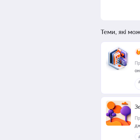
Теми, які мож
Пр
он
З
Пр
дж