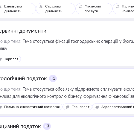
Банківська
Страхова
Фінансові
Паливн
діяльність
діяльність
послуги
компле
ервинні документи
о що тема:
Тема стосується фіксації господарських операцій у бухг
ліку
Торгівля
кологічний податок
+1
о що тема:
Тема стосується обов’язку підприємств сплачувати еколо
жлива для екологічного контролю бізнесу, формування фінансової 
конодавства
Паливно-енергетичний комплекс
Транспорт
Агропромисловий 
кцизний податок
+3