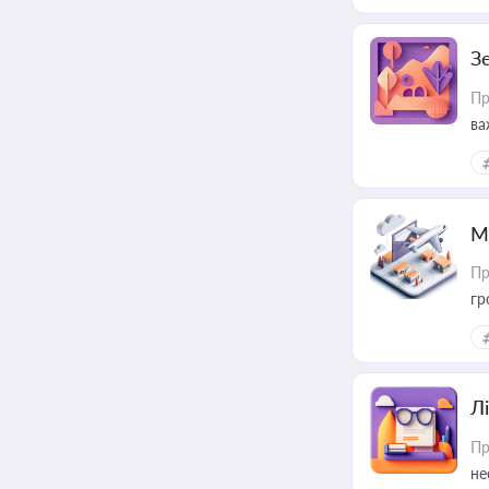
З
Пр
ва
ре
М
Пр
гр
Лі
Пр
не