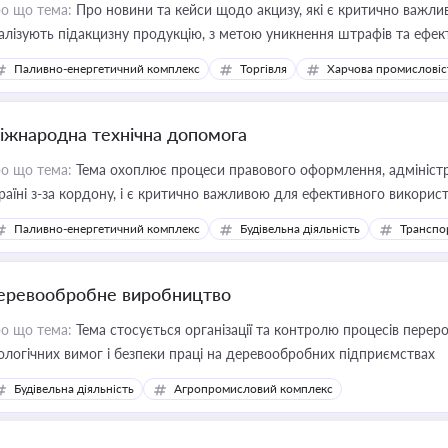
о що тема:
Про новини та кейси щодо акцизу, які є критично важли
алізують підакцизну продукцію, з метою уникнення штрафів та ефек
Паливно-енергетичний комплекс
Торгівля
Харчова промисловіс
іжнародна технічна допомога
о що тема:
Тема охоплює процеси правового оформлення, адміністр
раїні з-за кордону, і є критично важливою для ефективного використ
фраструктурних проєктів
Паливно-енергетичний комплекс
Будівельна діяльність
Транспо
еревообробне виробництво
о що тема:
Тема стосується організації та контролю процесів перер
ологічних вимог і безпеки праці на деревообробних підприємствах
Будівельна діяльність
Агропромисловий комплекс