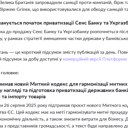
елика Британія запровадили санкції проти компаній, бірж т
біржею Grinex, що використовувалися для обходу санкцій т
анується початок приватизації Сенс Банку та Укргаз
ка до продажу Сенс Банку та Укргазбанку розпочнеться післ
у, у рамках стратегії зменшення частки держави у банківськ
тань — це короткий підсумок змісту публікацій за день. По
 підсумок за добу доступні у
комерційній версії Платформи
 головне:
римав новий Митний кодекс для гармонізації митних 
 нагляді та підготовка приватизації державних банкі
 та імпорту товарів
ни 26 серпня 2025 року підтримав проєкт нового Митного ко
тва ЄС. Цей кодекс має на меті гармонізувати митні процед
кономічну діяльність, а також знизити витрати для бізнесу
а з представників громадськості, а текст буде направлено д