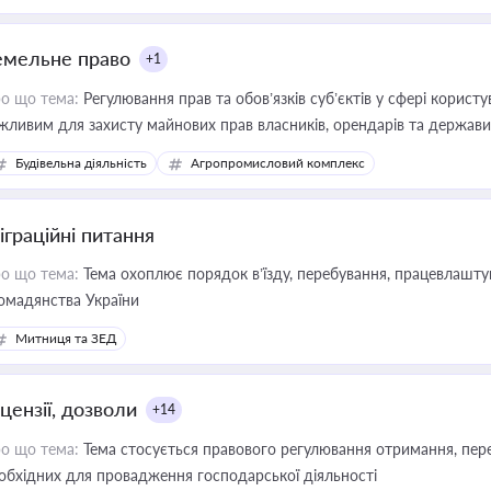
емельне право
+1
о що тема:
Регулювання прав та обов’язків суб’єктів у сфері корист
жливим для захисту майнових прав власників, орендарів та держави
сурсами
Будівельна діяльність
Агропромисловий комплекс
іграційні питання
о що тема:
Тема охоплює порядок в’їзду, перебування, працевлаштув
омадянства України
Митниця та ЗЕД
цензії, дозволи
+14
о що тема:
Тема стосується правового регулювання отримання, пере
обхідних для провадження господарської діяльності