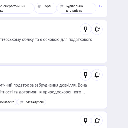
о-енергетичний
Торгівля
Будівельна
+2
кс
діяльність
алтерському обліку та є основою для податкового
гічний податок за забруднення довкілля. Вона
звітності та дотримання природоохоронного
комплекс
Металургія