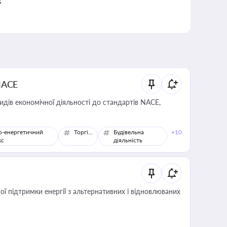
к
NACE
идів економічної діяльності до стандартів NACE,
о-енергетичний
Торгівля
Будівельна
+10
кс
діяльність
 підтримки енергії з альтернативних і відновлюваних