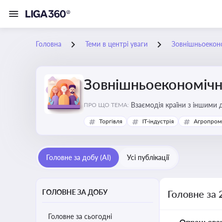
Головна
Теми в центрі уваги
Зовнішньоеконо
Зовнішньоекономічна
Взаємодія країни з іншими д
ПРО ЩО ТЕМА:
інвестиції, торгівлю, митне
Торгівля
IT-індустрія
Агропром
Головне за добу (AI)
Усі публікації
ГОЛОВНЕ ЗА ДОБУ
Головне за 
Головне за сьогодні
Опрацьова