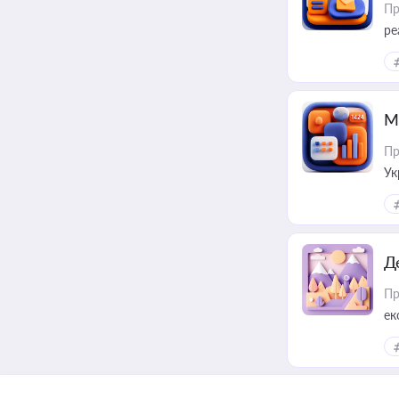
Пр
ре
М
Пр
Ук
ін
Д
Пр
ек