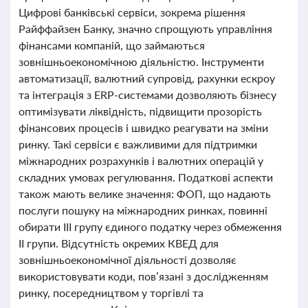
Цифрові банківські сервіси, зокрема рішення
Райффайзен Банку, значно спрощують управління
фінансами компаній, що займаються
зовнішньоекономічною діяльністю. Інструменти
автоматизації, валютний супровід, рахунки ескроу
та інтеграція з ERP-системами дозволяють бізнесу
оптимізувати ліквідність, підвищити прозорість
фінансових процесів і швидко реагувати на зміни
ринку. Такі сервіси є важливими для підтримки
міжнародних розрахунків і валютних операцій у
складних умовах регулювання. Податкові аспекти
також мають велике значення: ФОП, що надають
послуги пошуку на міжнародних ринках, повинні
обирати ІІІ групу єдиного податку через обмеження
ІІ групи. Відсутність окремих КВЕД для
зовнішньоекономічної діяльності дозволяє
використовувати коди, пов’язані з дослідженням
ринку, посередництвом у торгівлі та