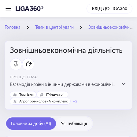
ВХІД ДО LIGA360
Головна
Теми в центрі уваги
Зовнішньоекономічна діяльність
Зовнішньоекономічна діяльність
ПРО ЩО ТЕМА:
Взаємодія країни з іншими державами в економічній
сфері, включаючи експорт та імпорт товарів і послуг,
Торгівля
IT-індустрія
міжнародні фінансові операції, інвестиції, торгівлю,
Агропромисловий комплекс
+2
митне регулювання
Головне за добу (AI)
Усі публікації