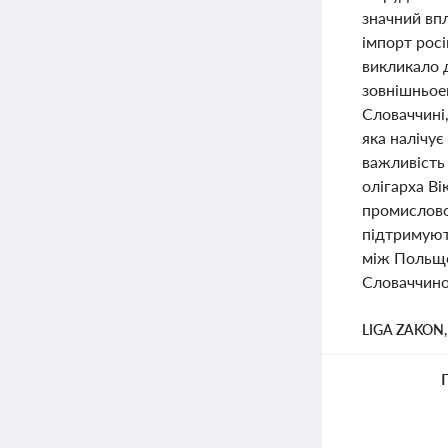
значний вп
імпорт росі
викликало д
зовнішньое
Словаччині,
яка налічує
важливість 
олігарха Ві
промисловог
підтримують
між Польще
Словаччино
LIGA ZAKON