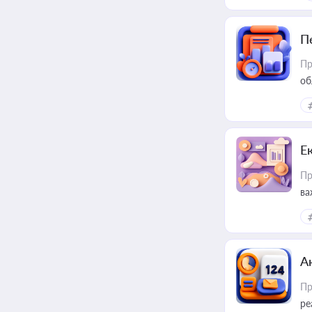
П
Пр
об
Е
Пр
ва
за
А
Пр
ре