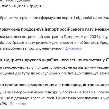
1 публікація за 7 грудня
ібраних матеріалів ми сформували короткі відповіді на актуал
оваччина продовжує імпорт російського газу, незва
на має довгостроковий контракт з Газпромом до 2034 року, я
від російського газу ризиком для енергетичної безпеки. Ур
ти проблеми з постачанням енергії.
Джерело
а відкриття другого українського генконсульства у 
я генконсульства у Пряшеві спрямоване на підтримку українсь
рощення доступу до консульських послуг, що підвищує захи
о причиною замороження активів придністровського
ушана заморожені через підозри у постачанні товарів і посл
у, що підтримує агресію Росії. Це частина розслідування у
із РФ.
Джерело