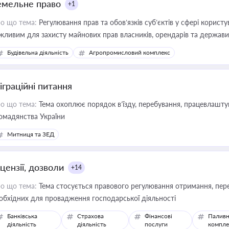
емельне право
+1
о що тема:
Регулювання прав та обов’язків суб’єктів у сфері корист
жливим для захисту майнових прав власників, орендарів та держави
сурсами
Будівельна діяльність
Агропромисловий комплекс
іграційні питання
о що тема:
Тема охоплює порядок в’їзду, перебування, працевлаштув
омадянства України
Митниця та ЗЕД
цензії, дозволи
+14
о що тема:
Тема стосується правового регулювання отримання, пере
обхідних для провадження господарської діяльності
Банківська
Страхова
Фінансові
Паливн
діяльність
діяльність
послуги
компле