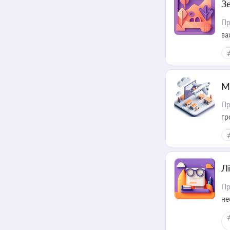
З
Пр
ва
ре
М
Пр
гр
Лі
Пр
не