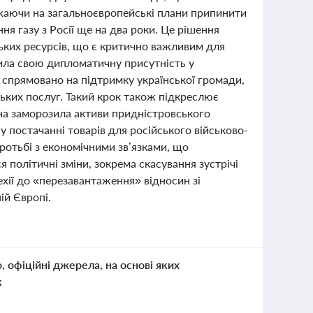
ажаючи на загальноєвропейські плани припинити
ня газу з Росії ще на два роки. Це рішення
ських ресурсів, що є критично важливим для
ила свою дипломатичну присутність у
е спрямовано на підтримку української громади,
ських послуг. Такий крок також підкреслює
аїна заморозила активи придністровського
 у постачанні товарів для російського військово-
ротьбі з економічними зв’язками, що
я політичні зміни, зокрема скасування зустрічі
хії до «перезавантаження» відносин зі
ій Європі.
о, офіційні джерела, на основі яких
к