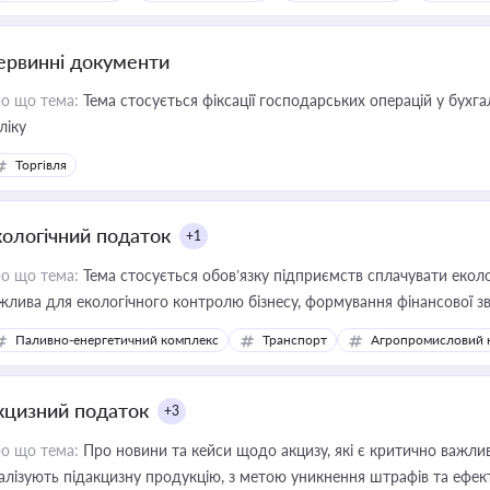
ервинні документи
о що тема:
Тема стосується фіксації господарських операцій у бухг
ліку
Торгівля
кологічний податок
+1
о що тема:
Тема стосується обов’язку підприємств сплачувати еколо
жлива для екологічного контролю бізнесу, формування фінансової 
конодавства
Паливно-енергетичний комплекс
Транспорт
Агропромисловий 
кцизний податок
+3
о що тема:
Про новини та кейси щодо акцизу, які є критично важли
алізують підакцизну продукцію, з метою уникнення штрафів та ефек