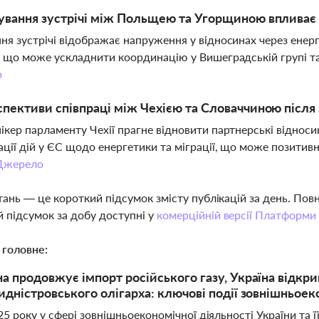
ування зустрічі між Польщею та Угорщиною впливає 
ня зустрічі відображає напруження у відносинах через енерг
, що може ускладнити координацію у Вишеградській групі та
о
спективи співпраці між Чехією та Словаччиною після 
ікер парламенту Чехії прагне відновити партнерські віднос
ції дій у ЄС щодо енергетики та міграції, що може позитив
Джерело
тань — це короткий підсумок змісту публікацій за день. По
 підсумок за добу доступні у
комерційній версії Платформи
 головне:
а продовжує імпорт російського газу, Україна відкри
идністровського олігарха: ключові події зовнішньоеко
25 року у сфері зовнішньоекономічної діяльності України та ї