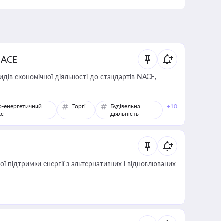
NACE
идів економічної діяльності до стандартів NACE,
о-енергетичний
Торгівля
Будівельна
+10
кс
діяльність
 підтримки енергії з альтернативних і відновлюваних