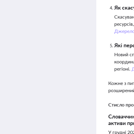
Як скас
Скасуван
ресурсів
Джерел
Які пер
Новий сп
координа
регіоні.
Кожне з пи
розширений
Стисло про
Словаччин
активи пр
У грудні 20