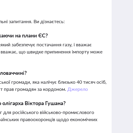
ьні запитання. Ви дізнаєтесь:
жаючи на плани ЄС?
кий забезпечує постачання газу, і вважає
яд вважає, що швидке припинення імпорту може
Словаччині?
кої громади, яка налічує близько 40 тисяч осіб,
ст прав громадян за кордоном.
Джерело
 олігарха Віктора Гушана?
уг для російського військово-промислового
країнських правоохоронців щодо економічних