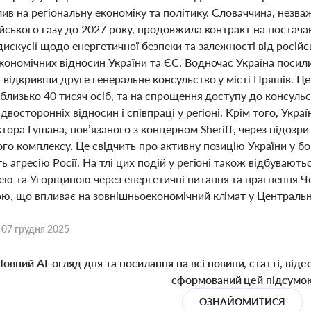
лив на регіональну економіку та політику. Словаччина, незв
йського газу до 2027 року, продовжила контракт на постачан
искусії щодо енергетичної безпеки та залежності від росій
кономічних відносин України та ЄС. Водночас Україна посил
 відкривши друге генеральне консульство у місті Пряшів. Ц
 близько 40 тисяч осіб, та на спрощення доступу до консуль
двосторонніх відносин і співпраці у регіоні. Крім того, Укр
ктора Гушана, пов’язаного з концерном Sheriff, через підозри
о комплексу. Це свідчить про активну позицію України у бо
 агресію Росії. На тлі цих подій у регіоні також відбуваютьс
ю та Угорщиною через енергетичні питання та прагнення Че
ю, що впливає на зовнішньоекономічний клімат у Центральн
,
07 грудня 2025
Повний AI-огляд дня та посилання на всі новини, статті, віде
сформований цей підсумо
ОЗНАЙОМИТИСЯ