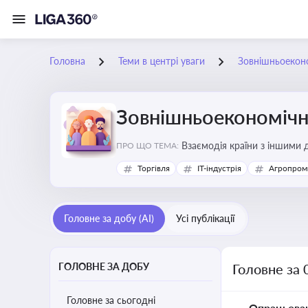
Головна
Теми в центрі уваги
Зовнішньоеконо
Зовнішньоекономічна
Взаємодія країни з іншими д
ПРО ЩО ТЕМА:
інвестиції, торгівлю, митне
Торгівля
IT-індустрія
Агропром
Головне за добу (AI)
Усі публікації
ГОЛОВНЕ ЗА ДОБУ
Головне за 
Головне за сьогодні
Опрацьова