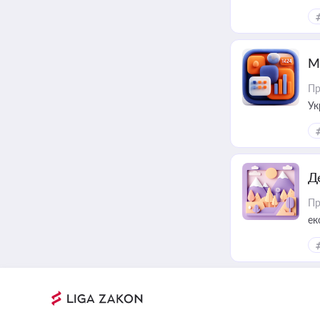
М
Пр
Ук
ін
Д
Пр
ек