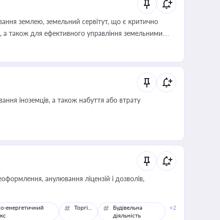
ування землею, земельний сервітут, що є критично
, а також для ефективного управління земельними
ання іноземців, а також набуття або втрату
оформлення, анулювання ліцензій і дозволів,
о-енергетичний
Торгівля
Будівельна
+2
кс
діяльність