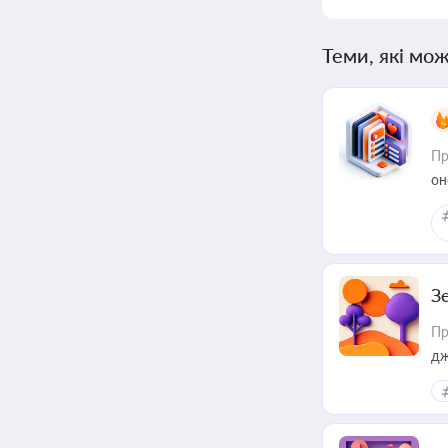
Теми, які мож
Пр
он
З
Пр
дж