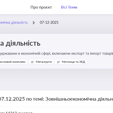
Про проєкт
Всі Теми
мічна діяльність
07-12-2025
 діяльність
ержавами в економічній сфері, включаючи експорт та імпорт товарів 
 регулювання
исловий комплекс
Металургія
Митниця та ЗЕД
07.12.2025 по темі: Зовнішньоекономічна діяльн
но:
14363 джерел