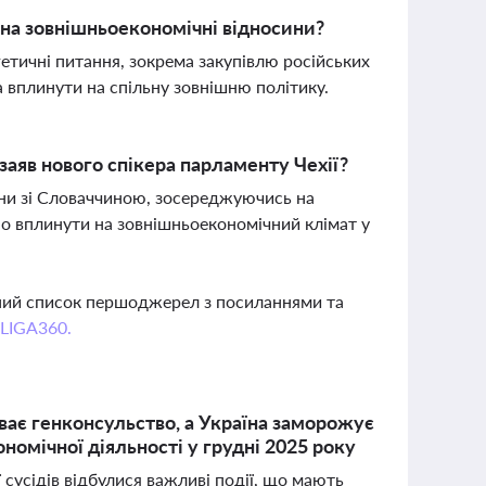
на зовнішньоекономічні відносини?
етичні питання, зокрема закупівлю російських
 вплинути на спільну зовнішню політику.
заяв нового спікера парламенту Чехії?
ини зі Словаччиною, зосереджуючись на
но вплинути на зовнішньоекономічний клімат у
вний список першоджерел з посиланнями та
 LIGA360.
ває генконсульство, а Україна заморожує
номічної діяльності у грудні 2025 року
ї сусідів відбулися важливі події, що мають