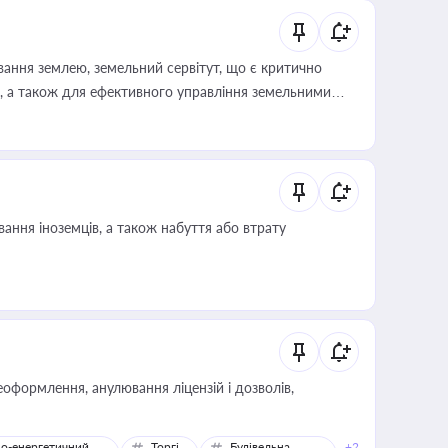
ування землею, земельний сервітут, що є критично
, а також для ефективного управління земельними
ання іноземців, а також набуття або втрату
оформлення, анулювання ліцензій і дозволів,
о-енергетичний
Торгівля
Будівельна
+2