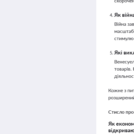
скорочен
Як війн
Війна за
масштабн
стимулює
Які вик
Венесуел
товарів.
діяльнос
Кожне з пи
розширений
Стисло про
Як економі
відкриваю