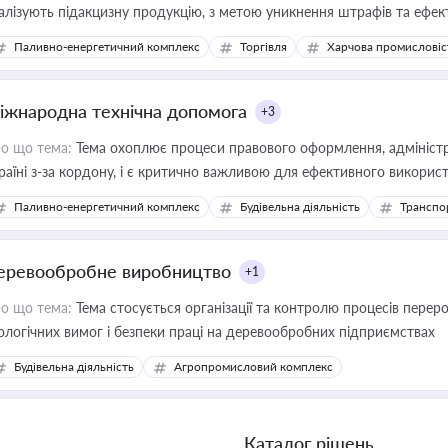
алізують підакцизну продукцію, з метою уникнення штрафів та ефек
Паливно-енергетичний комплекс
Торгівля
Харчова промисловіс
іжнародна технічна допомога
+3
о що тема:
Тема охоплює процеси правового оформлення, адміністр
раїні з-за кордону, і є критично важливою для ефективного використ
фраструктурних проєктів
Паливно-енергетичний комплекс
Будівельна діяльність
Транспо
еревообробне виробництво
+1
о що тема:
Тема стосується організації та контролю процесів перер
ологічних вимог і безпеки праці на деревообробних підприємствах
Будівельна діяльність
Агропромисловий комплекс
Каталог рішень