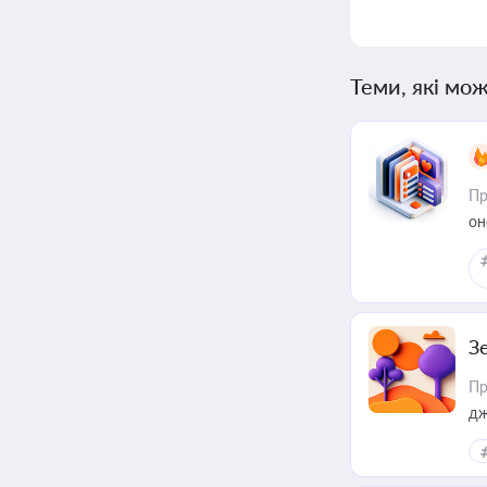
Теми, які мож
Пр
он
З
Пр
дж