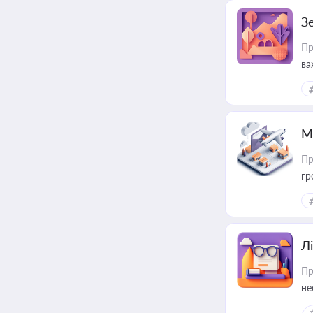
З
Пр
ва
ре
М
Пр
гр
Лі
Пр
не