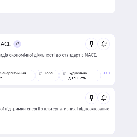
NACE
+2
идів економічної діяльності до стандартів NACE,
о-енергетичний
Торгівля
Будівельна
+10
кс
діяльність
 підтримки енергії з альтернативних і відновлюваних