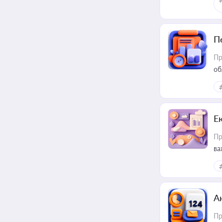
П
Пр
об
Е
Пр
ва
за
А
Пр