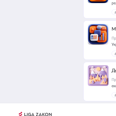
ре
М
Пр
Ук
ін
Д
Пр
ек