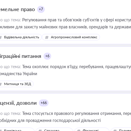
емельне право
+7
о що тема:
Регулювання прав та обов’язків суб’єктів у сфері корист
жливим для захисту майнових прав власників, орендарів та держави
сурсами
Будівельна діяльність
Агропромисловий комплекс
іграційні питання
+6
о що тема:
Тема охоплює порядок в’їзду, перебування, працевлаштув
омадянства України
Митниця та ЗЕД
цензії, дозволи
+66
о що тема:
Тема стосується правового регулювання отримання, пере
обхідних для провадження господарської діяльності
Банківська
Страхова
Фінансові
Паливн