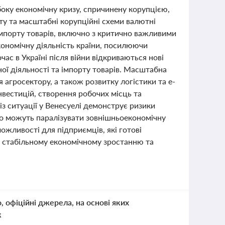
боку економічну кризу, спричинену корупцією,
фту та масштабні корупційні схеми валютні
мпорту товарів, включно з критично важливими
кономічну діяльність країни, посилюючи
ас в Україні після війни відкриваються нові
ої діяльності та імпорту товарів. Масштабна
 агросектору, а також розвитку логістики та е-
нвестицій, створення робочих місць та
з ситуації у Венесуелі демонструє ризики
що можуть паралізувати зовнішньоекономічну
ожливості для підприємців, які готові
е стабільному економічному зростанню та
о, офіційні джерела, на основі яких
к