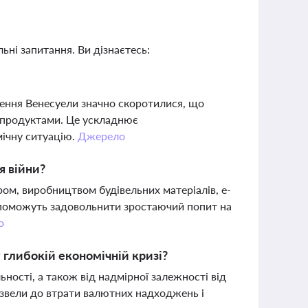
ьні запитання. Ви дізнаєтесь:
ення Венесуели значно скоротилися, що
а продуктами. Це ускладнює
мічну ситуацію.
Джерело
я війни?
ором, виробництвом будівельних матеріалів, е-
опоможуть задовольнити зростаючий попит на
о
глибокій економічній кризі?
льності, а також від надмірної залежності від
извели до втрати валютних надходжень і