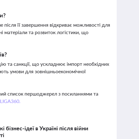
ни?
ле після її завершення відкриває можливості для
ні матеріали та розвиток логістики, що
ів?
ію та санкції, що ускладнює імпорт необхідних
шують умови для зовнішньоекономічної
вний список першоджерел з посиланнями та
 LIGA360.
і бізнес-ідеї в Україні після війни
ті