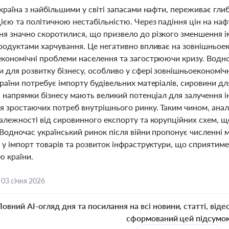
країна з найбільшими у світі запасами нафти, переживає гли
ією та політичною нестабільністю. Через падіння цін на на
я значно скоротилися, що призвело до різкого зменшення і
продуктами харчування. Це негативно впливає на зовнішньое
кономічні проблеми населення та загострюючи кризу. Водноч
 для розвитку бізнесу, особливо у сфері зовнішньоекономічн
раїни потребує імпорту будівельних матеріалів, сировини для
і напрямки бізнесу мають великий потенціал для залучення і
 зростаючих потреб внутрішнього ринку. Таким чином, аналі
залежності від сировинного експорту та корупційних схем, 
 Водночас український ринок після війни пропонує численні м
и у імпорт товарів та розвиток інфраструктури, що сприятим
ю країни.
,
03 січня 2026
Повний AI-огляд дня та посилання на всі новини, статті, віде
сформований цей підсумо