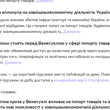
ня імпорту товарів.
Джерело
а вплинула на зовнішньоекономічну діяльність Украї
вдала значних збитків інфраструктурі та економіці України, а
ої відбудови. Це створює попит на імпорт товарів, будівель
 зовнішньоекономічну діяльність.
Джерело
лики стоять перед Венесуелою у сфері імпорту товар
а має обмежений доступ до валютних ресурсів через корупц
 Крім того, гіперінфляція та політична нестабільність погір
ті.
Джерело
тань — це короткий підсумок змісту публікацій за день. По
 підсумок за добу доступні у
комерційній версії Платформи
 головне:
чна криза у Венесуелі впливає на імпорт товарів та як
ть нові можливості у зовнішньоекономічній діяльнос