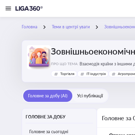
Головна
Теми в центрі уваги
Зовнішньоеконо
Зовнішньоекономічна
Взаємодія країни з іншими д
ПРО ЩО ТЕМА:
інвестиції, торгівлю, митне
Торгівля
IT-індустрія
Агропром
Головне за добу (AI)
Усі публікації
ГОЛОВНЕ ЗА ДОБУ
Головне за 
Головне за сьогодні
Опрацьова