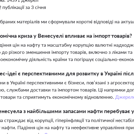
2 публікації за 3 січня
ібраних матеріалів ми сформували короткі відповіді на актуал
омічна криза у Венесуелі впливає на імпорт товарів?
діння цін на нафту та масштабну корупцію валютні надходж
 до різкого зменшення імпорту товарів, включно з ліками т
оекономічну діяльність країни та погіршує соціально-еконо
нес-ідеї є перспективними для розвитку в Україні післ
йни в Україні перспективними є бізнеси, пов’язані з агросект
ю, службами доставки та імпортом товарів. Ці напрямки д
 товари та сприятимуть економічному відновленню.
Джерел
несуела з найбільшими запасами нафти перебуває у 
а страждає від корупції, гіперінфляції та політичної нестабі
 нафти. Падіння цін на нафту та неефективне управління пр