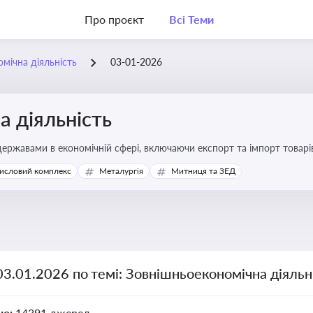
Про проєкт
Всі Теми
мічна діяльність
03-01-2026
 діяльність
ержавами в економічній сфері, включаючи експорт та імпорт товарів 
 регулювання
исловий комплекс
Металургія
Митниця та ЗЕД
03.01.2026 по темі: Зовнішньоекономічна діяльн
но:
14391 джерел