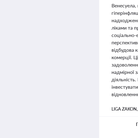
Венесуела, 
гіперінфляц
надходженн
ліками та 
соціально-е
перспективи
відбудова к
комерції. Ц
задоволення
надмірної 
діяльність.
інвестуват
відновленн
LIGA ZAKON