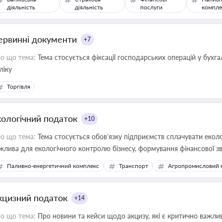
діяльність
діяльність
послуги
компле
ервинні документи
+7
о що тема:
Тема стосується фіксації господарських операцій у бухг
ліку
Торгівля
кологічний податок
+10
о що тема:
Тема стосується обов’язку підприємств сплачувати еколо
жлива для екологічного контролю бізнесу, формування фінансової 
конодавства
Паливно-енергетичний комплекс
Транспорт
Агропромисловий 
кцизний податок
+14
о що тема:
Про новини та кейси щодо акцизу, які є критично важли