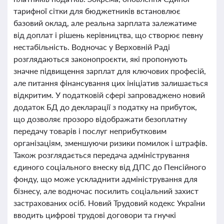
тарифної сітки для бюджетників встановлює
базовий оклад, але реальна зарплата залежатиме
від доплат і рішень керівництва, що створює певну
нестабільність. Водночас у Верховній Раді
розглядаються законопроєкти, які пропонують
значне підвищення зарплат для ключових професій,
але питання фінансування цих ініціатив залишається
відкритим. У податковій сфері запроваджено новий
додаток БД до декларації з податку на прибуток,
що дозволяє прозоро відображати безоплатну
передачу товарів і послуг неприбутковим
організаціям, зменшуючи ризики помилок і штрафів.
Також розглядається передача адміністрування
єдиного соціального внеску від ДПС до Пенсійного
фонду, що може ускладнити адміністрування для
бізнесу, але водночас посилить соціальний захист
застрахованих осіб. Новий Трудовий кодекс України
вводить цифрові трудові договори та гнучкі