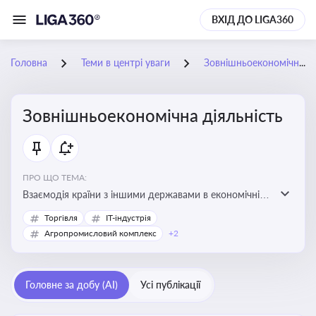
ВХІД ДО LIGA360
Головна
Теми в центрі уваги
Зовнішньоекономічна діяльність
Зовнішньоекономічна діяльність
ПРО ЩО ТЕМА:
Взаємодія країни з іншими державами в економічній
сфері, включаючи експорт та імпорт товарів і послуг,
Торгівля
IT-індустрія
міжнародні фінансові операції, інвестиції, торгівлю,
Агропромисловий комплекс
+2
митне регулювання
Головне за добу (AI)
Усі публікації