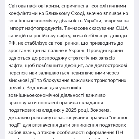
Світова нафтові кризи, спричинена геополітичними
конфліктами на Близькому Сході, значно впливає на
зовнішньоекономічну діяльність України, зокрема на
імпорт нафтопродуктів. Тимчасове скасування США
санкцій на російську нафту, хоча й збільшує доходи
РФ, не стабілізує світові ринки, що призводить до
зростання цін на пальне в Україні. Провідні країни
вдаються до розпродажу стратегічних запасів
нафти, щоб пом’якшити дефіцит, але довгострокові
перспективи залишаються невизначеними через
військові дії та блокування важливих транспортних
шляхів. Водночас для учасників
зовнішньоекономічної діяльності важливо
враховувати оновлені правила складання
податкових накладних у 2025 році. Зокрема,
детально розглянуто застосування правила "першої
події" для визначення дати виникнення податкових
зобов’язань, а також особливості оформлення ПН