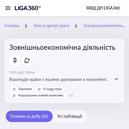
ВХІД ДО LIGA360
Головна
Теми в центрі уваги
Зовнішньоекономічна діяльність
Зовнішньоекономічна діяльність
ПРО ЩО ТЕМА:
Взаємодія країни з іншими державами в економічній
сфері, включаючи експорт та імпорт товарів і послуг,
Торгівля
IT-індустрія
міжнародні фінансові операції, інвестиції, торгівлю,
Агропромисловий комплекс
+2
митне регулювання
Головне за добу (AI)
Усі публікації