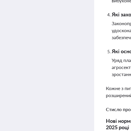
вибухоне
Які зах
Законопр
удоскон
забезпеч
Які осн
Уряд пла
агросект
зростан
Кожне з пи
розширений
Стисло про
Нові норм
2025 році