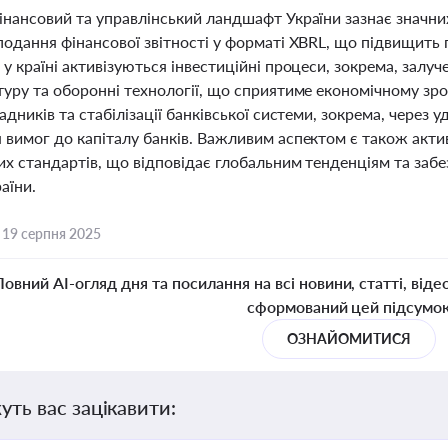
інансовий та управлінський ландшафт України зазнає значни
одання фінансової звітності у форматі XBRL, що підвищить 
у країні активізуються інвестиційні процеси, зокрема, залуч
туру та оборонні технології, що сприятиме економічному з
адників та стабілізації банківської системи, зокрема, через
 вимог до капіталу банків. Важливим аспектом є також актив
их стандартів, що відповідає глобальним тенденціям та забе
аїни.
,
19 серпня 2025
Повний AI-огляд дня та посилання на всі новини, статті, віде
сформований цей підсумо
ОЗНАЙОМИТИСЯ
уть вас зацікавити: