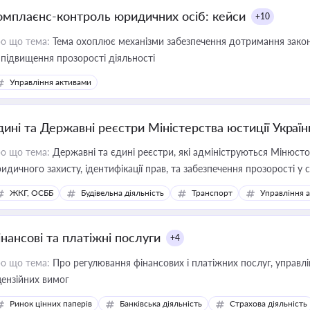
омплаєнс-контроль юридичних осіб: кейси
+10
о що тема:
Тема охоплює механізми забезпечення дотримання зако
 підвищення прозорості діяльності
Управління активами
дині та Державні реєстри Міністерства юстиції Україн
о що тема:
Державні та єдині реєстри, які адмініструються Мінюсто
идичного захисту, ідентифікації прав, та забезпечення прозорості у с
ЖКГ, ОСББ
Будівельна діяльність
Транспорт
Управління 
інансові та платіжні послуги
+4
о що тема:
Про регулювання фінансових і платіжних послуг, управління коштами, приймання платежів та дотримання
цензійних вимог
Ринок цінних паперів
Банківська діяльність
Страхова діяльність