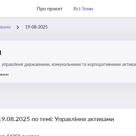
Про проєкт
Всі Теми
ивами
19-08-2025
и
и управління державними, комунальними та корпоративними активами, 
икористання майна підприємств і держави
ивами
19.08.2025 по темі: Управління активами
но:
14258 джерел