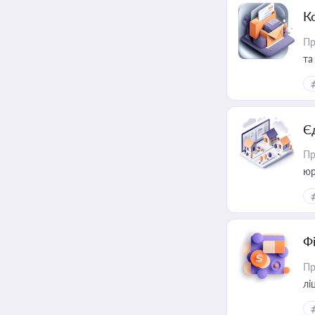
К
Пр
та
Є
Пр
юр
Ф
Пр
лі