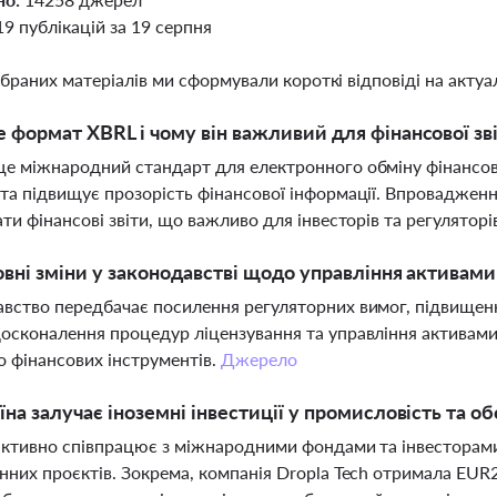
19 публікацій за 19 серпня
ібраних матеріалів ми сформували короткі відповіді на актуал
 формат XBRL і чому він важливий для фінансової зві
е міжнародний стандарт для електронного обміну фінансов
та підвищує прозорість фінансової інформації. Впроваджен
ати фінансові звіти, що важливо для інвесторів та регуляторі
овні зміни у законодавстві щодо управління активам
вство передбачає посилення регуляторних вимог, підвищення 
осконалення процедур ліцензування та управління активам
о фінансових інструментів.
Джерело
їна залучає іноземні інвестиції у промисловість та об
активно співпрацює з міжнародними фондами та інвесторам
нних проєктів. Зокрема, компанія Dropla Tech отримала EU