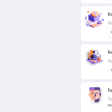
В
Пр
В
Пр
Б
Пр
ва