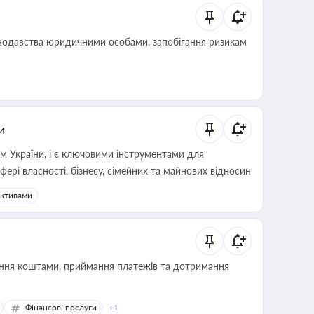
нодавства юридичними особами, запобігання ризикам
и
м України, і є ключовими інструментами для
фері власності, бізнесу, сімейних та майнових відносин
активами
Фінансові послуги
+1