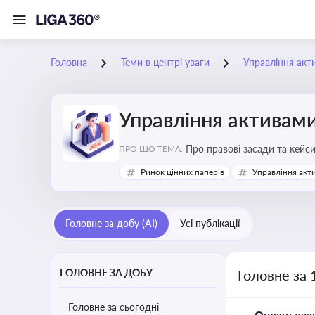
Головна
Теми в центрі уваги
Управління акт
Управління активам
Про правові засади та кейс
ПРО ЩО ТЕМА:
збереження та ефективне в
Ринок цінних паперів
Управління акт
Головне за добу (AI)
Усі публікації
ГОЛОВНЕ ЗА ДОБУ
Головне за 
Головне за сьогодні
Опрацьова