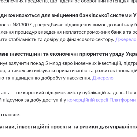
безпечних предметів, що підсилює оборонний потенціал кр
оди вживаються для зміцнення банківської системи Ук
оєкт №13007-д передбачає підвищення вимог до капіталу ба
алення процедур виведення неплатоспроможних банків та р
ити стабільність та довіру до фінансового сектору.
Джерело
овні інвестиційні та економічні пріоритети уряду Укр
нує залучити понад 5 млрд євро іноземних інвестицій, підт
ор, а також активізувати приватизацію та розвиток інновац
ню та підвищенню добробуту населення.
Джерело
тань — це короткий підсумок змісту публікацій за день. По
 підсумок за добу доступні у
комерційній версії Платформи
 головне:
ативи, інвестиційні проєкти та ризики для управлінн