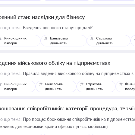
оєнний стан: наслідки для бізнесу
о що тема:
Введення воєнного стану: що далі?
Ринок цінних
Банківська
Страхова
паперів
діяльність
діяльність
едення військового обліку на підприємствах
о що тема:
Правила ведення військового обліку на підприємствах в
Ринок цінних
Банківська
Страхова
Фінан
паперів
діяльність
діяльність
послу
ронювання співробітників: категорії, процедура, термі
о що тема:
Про процес бронювання співробітників на підприємствах,
жливих для економіки країни сферах під час мобілізації