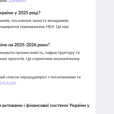
аїни.
Джерело
раїни у 2025 році?
нків, посилення захисту вкладників,
озширення повноважень НБУ. Це має
аїни на 2025-2026 роки?
римувати промисловість, інфраструктуру та
ійних проєктів. Це сприятиме економічному
вний список першоджерел з посиланнями та
 LIGA360.
я активами і фінансової системи України у