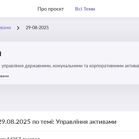
Про проєкт
Всі Теми
ивами
29-08-2025
и
и управління державними, комунальними та корпоративними активами, 
икористання майна підприємств і держави
ивами
29.08.2025 по темі: Управління активами
но:
14257 джерел