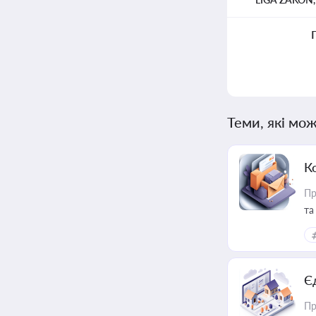
Теми, які мож
К
Пр
та
Є
Пр