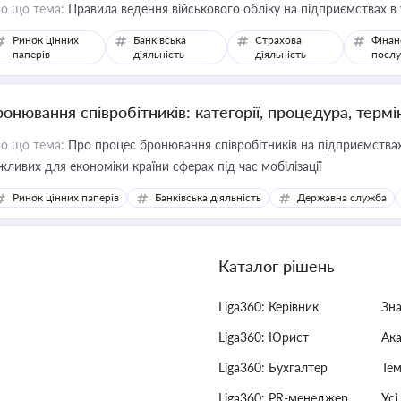
о що тема:
Правила ведення військового обліку на підприємствах в
Ринок цінних
Банківська
Страхова
Фінан
паперів
діяльність
діяльність
послу
ронювання співробітників: категорії, процедура, термі
о що тема:
Про процес бронювання співробітників на підприємствах,
жливих для економіки країни сферах під час мобілізації
Ринок цінних паперів
Банківська діяльність
Державна служба
Каталог рішень
Liga360: Керівник
Зн
Liga360: Юрист
Ак
Liga360: Бухгалтер
Тем
Liga360: PR-менеджер
Усі