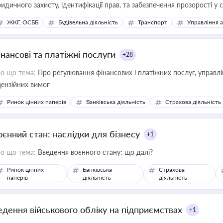
идичного захисту, ідентифікації прав, та забезпечення прозорості у с
ЖКГ, ОСББ
Будівельна діяльність
Транспорт
Управління 
інансові та платіжні послуги
+28
о що тема:
Про регулювання фінансових і платіжних послуг, управління коштами, приймання платежів та дотримання
цензійних вимог
Ринок цінних паперів
Банківська діяльність
Страхова діяльність
оєнний стан: наслідки для бізнесу
+1
о що тема:
Введення воєнного стану: що далі?
Ринок цінних
Банківська
Страхова
паперів
діяльність
діяльність
едення військового обліку на підприємствах
+1