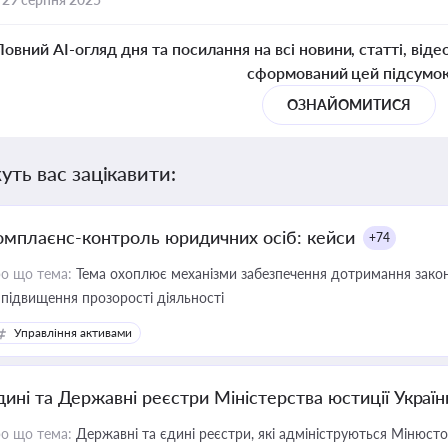
Повний AI-огляд дня та посилання на всі новини, статті, віде
сформований цей підсумо
ОЗНАЙОМИТИСЯ
уть вас зацікавити:
омплаєнс-контроль юридичних осіб: кейси
+74
о що тема:
Тема охоплює механізми забезпечення дотримання зако
 підвищення прозорості діяльності
Управління активами
дині та Державні реєстри Міністерства юстиції Україн
о що тема:
Державні та єдині реєстри, які адмініструються Мінюсто