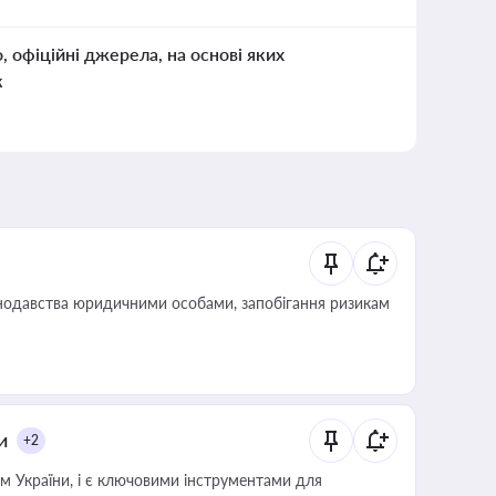
о, офіційні джерела, на основі яких
к
нодавства юридичними особами, запобігання ризикам
и
+2
м України, і є ключовими інструментами для