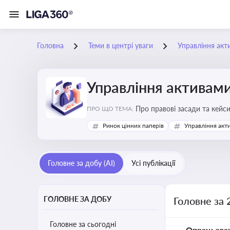
Головна
Теми в центрі уваги
Управління акт
Управління активам
Про правові засади та кейс
ПРО ЩО ТЕМА:
збереження та ефективне в
Ринок цінних паперів
Управління акт
Головне за добу (AI)
Усі публікації
ГОЛОВНЕ ЗА ДОБУ
Головне за 
Головне за сьогодні
Опрацьова