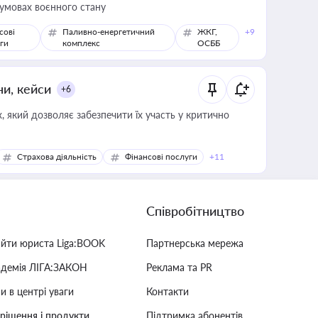
 умовах воєнного стану
сові
Паливно-енергетичний
ЖКГ,
+9
ги
комплекс
ОСББ
ни, кейси
+6
 який дозволяє забезпечити їх участь у критично
Страхова діяльність
Фінансові послуги
+11
Співробітництво
айти юриста Liga:BOOK
Партнерська мережа
адемія ЛІГА:ЗАКОН
Реклама та PR
и в центрі уваги
Контакти
 рішення і продукти
Підтримка абонентів