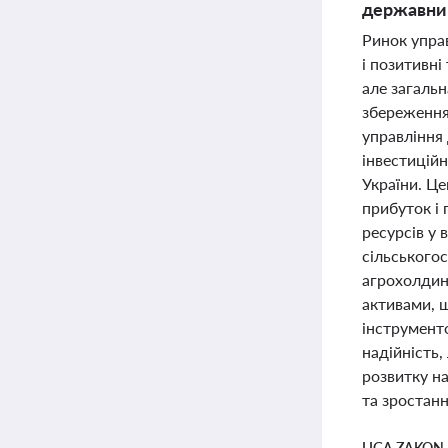
державни
Ринок упра
і позитивні
але загальн
збереження
управління
інвестицій
України. Ц
прибуток і 
ресурсів у 
сільськогос
агрохолдинг
активами, 
інструмент
надійність,
розвитку н
та зростанн
LIGA ZAKON