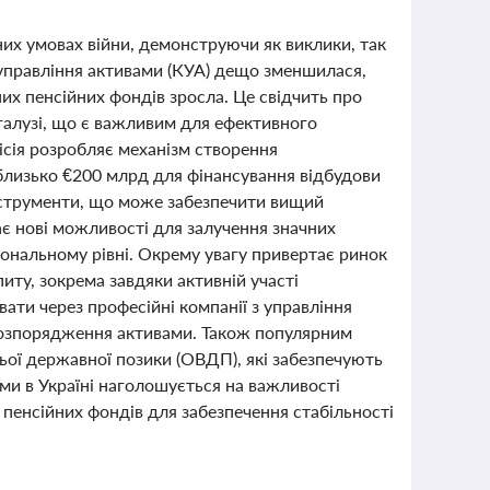
их умовах війни, демонструючи як виклики, так
з управління активами (КУА) дещо зменшилася,
них пенсійних фондів зросла. Це свідчить про
галузі, що є важливим для ефективного
сія розробляє механізм створення
 близько €200 млрд для фінансування відбудови
інструменти, що може забезпечити вищий
ває нові можливості для залучення значних
іональному рівні. Окрему увагу привертає ринок
питу, зокрема завдяки активній участі
ати через професійні компанії з управління
 розпорядження активами. Також популярним
ьої державної позики (ОВДП), які забезпечують
орми в Україні наголошується на важливості
пенсійних фондів для забезпечення стабільності