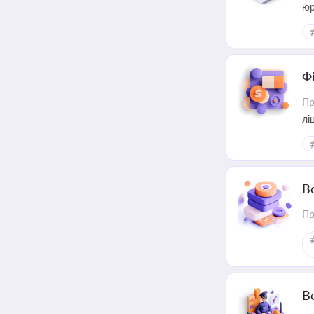
юр
Ф
Пр
лі
В
Пр
В