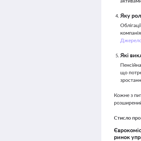
активам
Яку рол
Облігаці
компанія
Джерел
Які вик
Пенсійна
що потре
зростанн
Кожне з пи
розширений
Стисло про
Єврокоміс
ринок упр