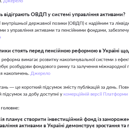
и.
Джерело
ь відіграють ОВДП у системі управління активами?
ї внутрішньої державної позики (ОВДП) є надійним та ліквід
ми з управління активами та пенсійними фондами, забезпечую
о
лики стоять перед пенсійною реформою в Україні що
 реформа вимагає розвитку накопичувальної системи з ефек
бує розбудови фондового ринку та залучення міжнародної п
я накопичень.
Джерело
тань — це короткий підсумок змісту публікацій за день. По
 підсумок за добу доступні у
комерційній версії Платформи
 головне:
ія планує створити інвестиційний фонд із заморожени
авління активами в Україні демонструє зростання та