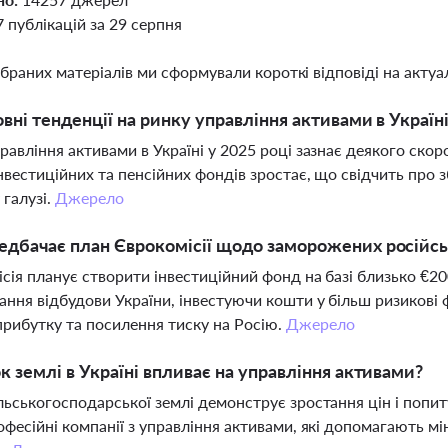
7 публікацій за 29 серпня
ібраних матеріалів ми сформували короткі відповіді на актуал
овні тенденції на ринку управління активами в Україні
равління активами в Україні у 2025 році зазнає деякого скоро
інвестиційних та пенсійних фондів зростає, що свідчить про 
 галузі.
Джерело
дбачає план Єврокомісії щодо заморожених російсь
сія планує створити інвестиційний фонд на базі близько €2
ання відбудови України, інвестуючи кошти у більш ризикові
рибутку та посилення тиску на Росію.
Джерело
к землі в Україні впливає на управління активами?
льськогосподарської землі демонструє зростання цін і попит
офесійні компанії з управління активами, які допомагають м