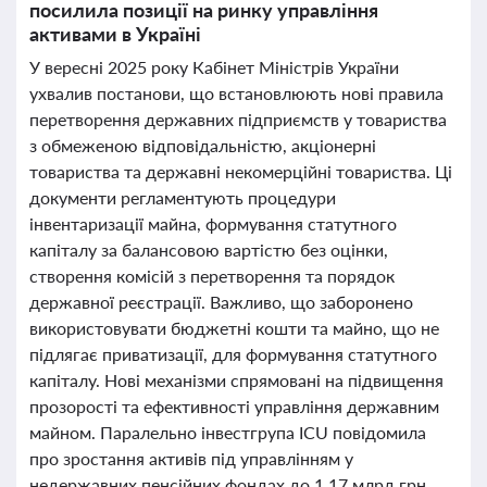
посилила позиції на ринку управління
активами в Україні
У вересні 2025 року Кабінет Міністрів України
ухвалив постанови, що встановлюють нові правила
перетворення державних підприємств у товариства
з обмеженою відповідальністю, акціонерні
товариства та державні некомерційні товариства. Ці
документи регламентують процедури
інвентаризації майна, формування статутного
капіталу за балансовою вартістю без оцінки,
створення комісій з перетворення та порядок
державної реєстрації. Важливо, що заборонено
використовувати бюджетні кошти та майно, що не
підлягає приватизації, для формування статутного
капіталу. Нові механізми спрямовані на підвищення
прозорості та ефективності управління державним
майном. Паралельно інвестгрупа ICU повідомила
про зростання активів під управлінням у
недержавних пенсійних фондах до 1,17 млрд грн,