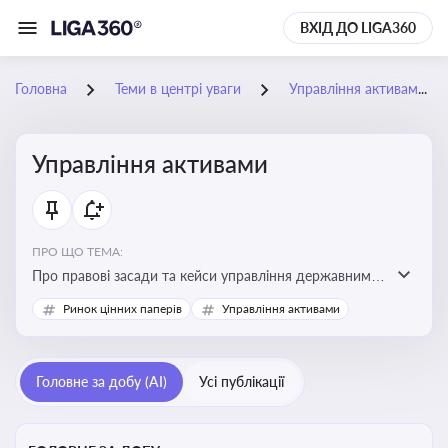
ВХІД ДО LIGA360
Головна
Теми в центрі уваги
Управління активами
Управління активами
ПРО ЩО ТЕМА:
Про правові засади та кейси управління державними,
комунальними та корпоративними активами, для
Ринок цінних паперів
Управління активами
юристів і керівників, які відповідають за збереження
та ефективне використання майна підприємств і
держави
Головне за добу (AI)
Усі публікації