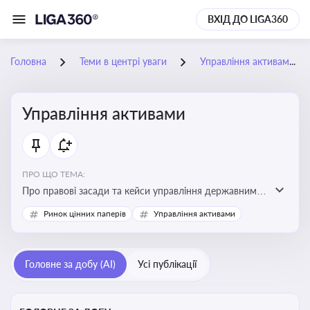
ВХІД ДО LIGA360
Головна
Теми в центрі уваги
Управління активами
Управління активами
ПРО ЩО ТЕМА:
Про правові засади та кейси управління державними,
комунальними та корпоративними активами, для
Ринок цінних паперів
Управління активами
юристів і керівників, які відповідають за збереження
та ефективне використання майна підприємств і
держави
Головне за добу (AI)
Усі публікації