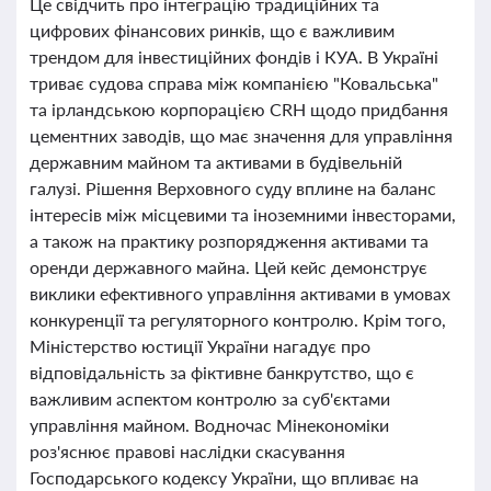
Це свідчить про інтеграцію традиційних та
цифрових фінансових ринків, що є важливим
трендом для інвестиційних фондів і КУА. В Україні
триває судова справа між компанією "Ковальська"
та ірландською корпорацією CRH щодо придбання
цементних заводів, що має значення для управління
державним майном та активами в будівельній
галузі. Рішення Верховного суду вплине на баланс
інтересів між місцевими та іноземними інвесторами,
а також на практику розпорядження активами та
оренди державного майна. Цей кейс демонструє
виклики ефективного управління активами в умовах
конкуренції та регуляторного контролю. Крім того,
Міністерство юстиції України нагадує про
відповідальність за фіктивне банкрутство, що є
важливим аспектом контролю за суб'єктами
управління майном. Водночас Мінекономіки
роз'яснює правові наслідки скасування
Господарського кодексу України, що впливає на