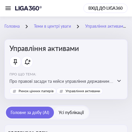
ВХІД ДО LIGA360
Головна
Теми в центрі уваги
Управління активами
Управління активами
ПРО ЩО ТЕМА:
Про правові засади та кейси управління державними,
комунальними та корпоративними активами, для
Ринок цінних паперів
Управління активами
юристів і керівників, які відповідають за збереження
та ефективне використання майна підприємств і
держави
Головне за добу (AI)
Усі публікації