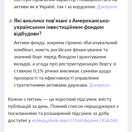
активи як в Україні, так і за кордоном.
Джерело
Які виклики пов'язані з Американсько-
українським інвестиційним фондом
відбудови?
Активи фонду, зокрема гірничо-збагачувальний
комбінат, мають російське фінансування та
значний борг перед Фондом гарантування
вкладів, а угода про реструктуризацію боргу зі
ставкою 0,1% річних викликає сумніви щодо
прозорості та ефективності управління
стратегічними активами держави.
Джерело
Кожне з питань — це короткий підсумок змісту
публікацій за день. Повний список першоджерел з
посиланнями та розширений підсумок за добу
доступні у
комерційній версії Платформи LIGA360.