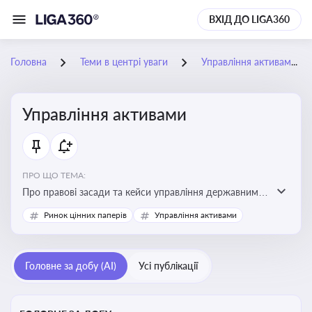
ВХІД ДО LIGA360
Головна
Теми в центрі уваги
Управління активами
Управління активами
ПРО ЩО ТЕМА:
Про правові засади та кейси управління державними,
комунальними та корпоративними активами, для
Ринок цінних паперів
Управління активами
юристів і керівників, які відповідають за збереження
та ефективне використання майна підприємств і
держави
Головне за добу (AI)
Усі публікації