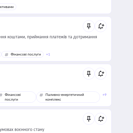
активами
Фінансові послуги
+1
Фінансові
Паливно-енергетичний
+9
послуги
комплекс
 умовах воєнного стану