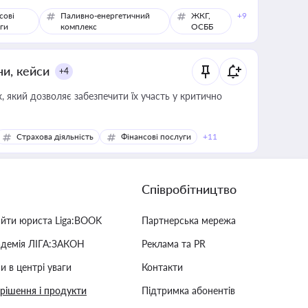
сові
Паливно-енергетичний
ЖКГ,
+9
ги
комплекс
ОСББ
ни, кейси
+4
 який дозволяє забезпечити їх участь у критично
Страхова діяльність
Фінансові послуги
+11
Співробітництво
айти юриста Liga:BOOK
Партнерська мережа
адемія ЛІГА:ЗАКОН
Реклама та PR
и в центрі уваги
Контакти
 рішення і продукти
Підтримка абонентів