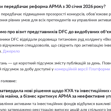
ни передбачає реформа АРМА з 30 січня 2026 року?
передбачає підвищення прозорості конкурсів, обов’язкове р
ення рівних умов для всіх претендентів на управління актив
мо про візит представників DFC до видобувних об’є
ники DFC відвідали родовища титанових руд холдингу «Велта
 з відчуження спецдозволів, що свідчить про активізацію інве
и.
Джерело
тань — це короткий підсумок змісту публікацій за день. По
 підсумок за добу доступні у
комерційній версії Платформи
 головне:
твердила нові рішення щодо КУА та інвестиційних 
ів майна, а бізнес критикує АРМА за неефективне уп
равління активами та інвестиційних фондів відбулися важлив
було затверджено реєстрацію випуску акцій для спільного і