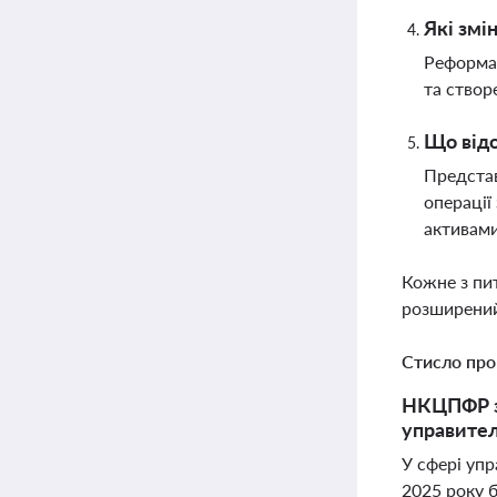
Які змі
Реформа 
та створ
Що відо
Представ
операції
активам
Кожне з пи
розширений
Стисло про
НКЦПФР за
управител
У сфері уп
2025 року 