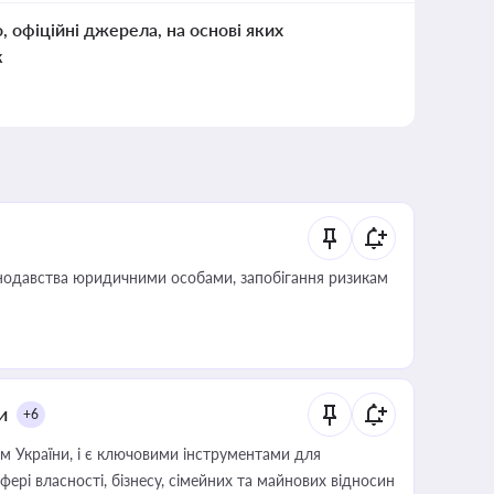
о, офіційні джерела, на основі яких
к
нодавства юридичними особами, запобігання ризикам
и
+6
м України, і є ключовими інструментами для
фері власності, бізнесу, сімейних та майнових відносин