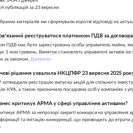
14 публікацій за 23 вересня
ібраних матеріалів ми сформували короткі відповіді на актуал
ов’язаний реєструватися платником ПДВ за договор
м ПДВ має бути зареєстрована особа-управитель майна, якщ
є 1 млн гривень. Виняток становлять управителі активів інст
х за законом.
Джерело
чові рішення ухвалила НКЦПФР 23 вересня 2025 ро
атвердила реєстрацію випуску акцій для спільного інвесту
ію КУА, а також призначила посадових осіб у компаніях з у
знес критикує АРМА у сфері управління активами?
ритикує АРМА за непрозорі закриті конкурси на управління 
нформації та імітацію конкуренції, що призводить до втрати 
о