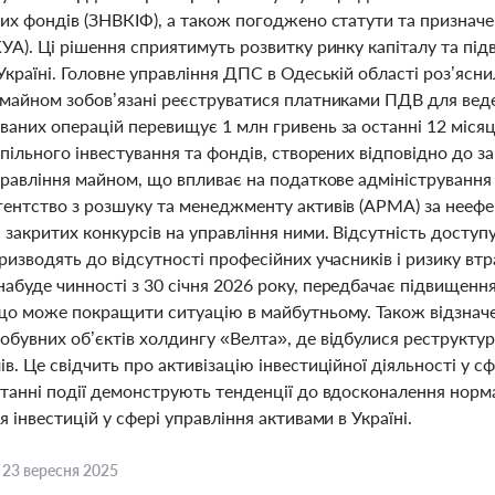
их фондів (ЗНВКІФ), а також погоджено статути та призначе
УА). Ці рішення сприятимуть розвитку ринку капіталу та пі
Україні. Головне управління ДПС в Одеській області роз’ясн
 майном зобов’язані реєструватися платниками ПДВ для вед
аних операцій перевищує 1 млн гривень за останні 12 місяц
спільного інвестування та фондів, створених відповідно до 
правління майном, що впливає на податкове адміністрування 
гентство з розшуку та менеджменту активів (АРМА) за нееф
закритих конкурсів на управління ними. Відсутність доступу
ризводять до відсутності професійних учасників і ризику в
буде чинності з 30 січня 2026 року, передбачає підвищення
 що може покращити ситуацію в майбутньому. Також відзнач
бувних об’єктів холдингу «Велта», де відбулися реструктури
в. Це свідчить про активізацію інвестиційної діяльності у 
станні події демонструють тенденції до вдосконалення нор
я інвестицій у сфері управління активами в Україні.
,
23 вересня 2025