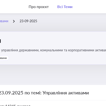
Про проєкт
Всі Теми
ивами
23-09-2025
и
и управління державними, комунальними та корпоративними активами, 
икористання майна підприємств і держави
ивами
23.09.2025 по темі: Управління активами
но:
14345 джерел