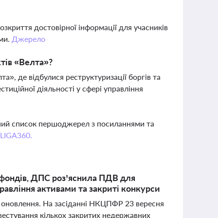
озкриття достовірної інформації для учасників
ами.
Джерело
ктів «Велта»?
», де відбулися реструктуризації боргів та
стиційної діяльності у сфері управління
вний список першоджерел з посиланнями та
 LIGA360.
фондів, ДПС роз’яснила ПДВ для
равління активами та закриті конкурси
і оновлення. На засіданні НКЦПФР 23 вересня
нвестування кількох закритих недержавних