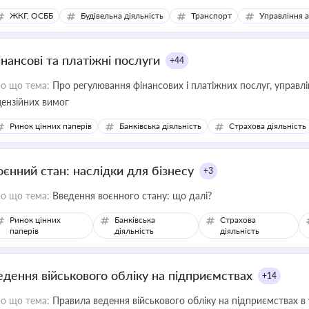
ЖКГ, ОСББ
Будівельна діяльність
Транспорт
Управління 
інансові та платіжні послуги
+44
о що тема:
Про регулювання фінансових і платіжних послуг, управління коштами, приймання платежів та дотримання
цензійних вимог
Ринок цінних паперів
Банківська діяльність
Страхова діяльність
оєнний стан: наслідки для бізнесу
+3
о що тема:
Введення воєнного стану: що далі?
Ринок цінних
Банківська
Страхова
паперів
діяльність
діяльність
едення військового обліку на підприємствах
+14
о що тема:
Правила ведення військового обліку на підприємствах в