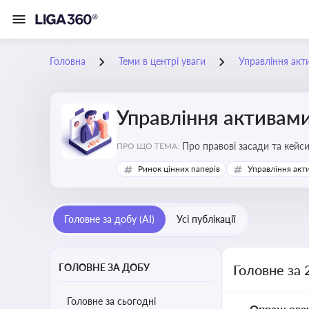
Головна
Теми в центрі уваги
Управління акт
Управління активам
Про правові засади та кейс
ПРО ЩО ТЕМА:
збереження та ефективне в
Ринок цінних паперів
Управління акт
Головне за добу (AI)
Усі публікації
ГОЛОВНЕ ЗА ДОБУ
Головне за 
Головне за сьогодні
Опрацьова