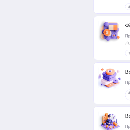
Ф
Пр
лі
В
Пр
В
Пр