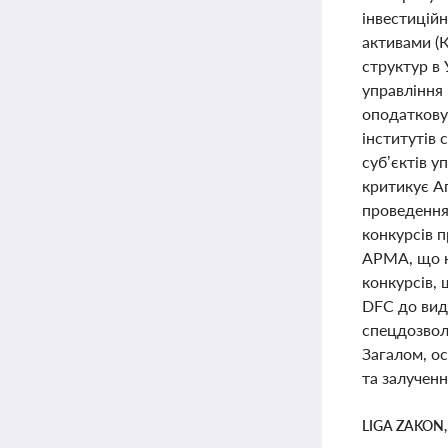
інвестиційн
активами (К
структур в 
управління
оподатковув
інститутів 
суб’єктів у
критикує А
проведення 
конкурсів п
АРМА, що на
конкурсів,
DFC до видо
спецдозволі
Загалом, о
та залученн
LIGA ZAKON