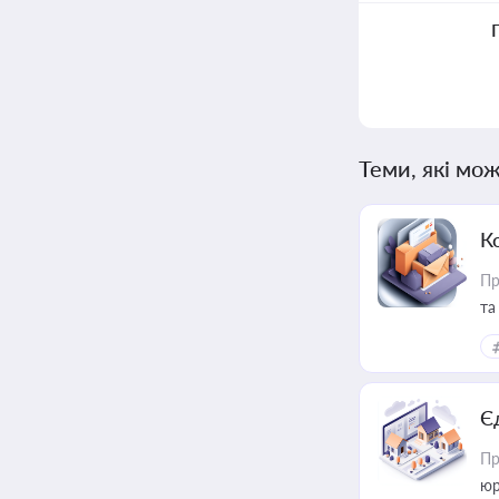
Теми, які мож
К
Пр
та
Є
Пр
юр