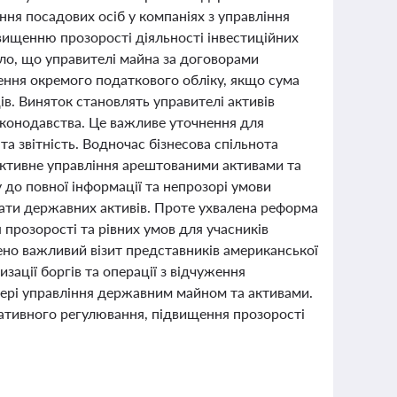
ння посадових осіб у компаніях з управління
двищенню прозорості діяльності інвестиційних
ило, що управителі майна за договорами
ення окремого податкового обліку, якщо сума
ів. Виняток становлять управителі активів
законодавства. Це важливе уточнення для
та звітність. Водночас бізнесова спільнота
ективне управління арештованими активами та
 до повної інформації та непрозорі умови
трати державних активів. Проте ухвалена реформа
 прозорості та рівних умов для учасників
ено важливий візит представників американської
зації боргів та операції з відчуження
сфері управління державним майном та активами.
мативного регулювання, підвищення прозорості