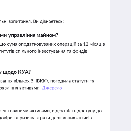
ьні запитання. Ви дізнаєтесь:
ами управління майном?
о сума оподатковуваних операцій за 12 місяців
итутів спільного інвестування та фондів,
ку щодо КУА?
вання кількох ЗНВКІФ, погодила статути та
правління активами.
Джерело
арештованими активами, відсутність доступу до
довіри та ризику втрати державних активів.