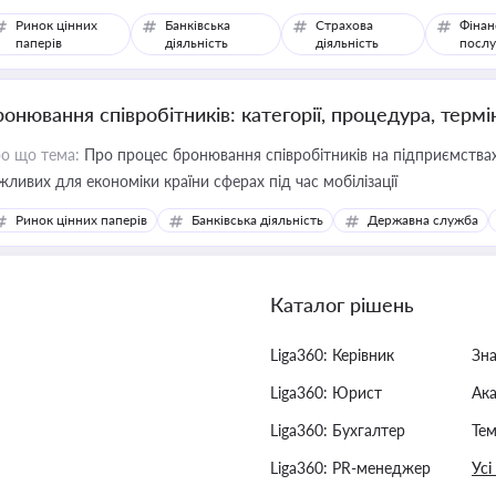
Ринок цінних
Банківська
Страхова
Фінан
паперів
діяльність
діяльність
послу
ронювання співробітників: категорії, процедура, термі
о що тема:
Про процес бронювання співробітників на підприємствах,
жливих для економіки країни сферах під час мобілізації
Ринок цінних паперів
Банківська діяльність
Державна служба
Каталог рішень
Liga360: Керівник
Зн
Liga360: Юрист
Ак
Liga360: Бухгалтер
Тем
Liga360: PR-менеджер
Усі