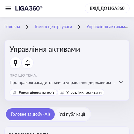
ВХІД ДО LIGA360
Головна
Теми в центрі уваги
Управління активами
Управління активами
ПРО ЩО ТЕМА:
Про правові засади та кейси управління державними,
комунальними та корпоративними активами, для
Ринок цінних паперів
Управління активами
юристів і керівників, які відповідають за збереження
та ефективне використання майна підприємств і
держави
Головне за добу (AI)
Усі публікації