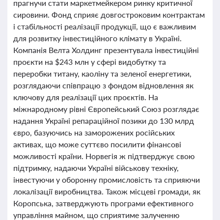
прагнучи стати маркетмейкером ринку критичної
сировини. Фонд сприяє довгостроковим контрактам
і стабільності реалізації продукції, що є важливим
для розвитку інвестиційного клімату в Україні.
Компанія Велта Холдинг презентувала інвестиційні
проєкти на $243 млн у сфері видобутку та
переробки титану, каоліну та зеленої енергетики,
розглядаючи співпрацю з фондом відновлення як
ключову для реалізації цих проєктів. На
міжнародному рівні Європейський Союз розглядає
надання Україні репараційної позики до 130 млрд
євро, базуючись на заморожених російських
активах, що може суттєво посилити фінансові
можливості країни. Норвегія ж підтверджує свою
підтримку, надаючи Україні військову техніку,
інвестуючи у оборонну промисловість та сприяючи
локалізації виробництва. Також місцеві громади, як
Коропська, затверджують програми ефективного
управління майном, що сприятиме залученню