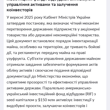
управління активами та залучення
коінвесторів
У вересні 2025 року Кабінет Міністрів України
затвердив постанову, яка визначає чіткий механізм
перетворення державних підприємств у акціонерні
товариства або державні некомерційні товариства.
Цей документ встановлює порядок інвентаризації
майна, особливо на територіях, де тривають бойові
дії, та регламентує передачу майна на праві
узуфрукта. Суб'єкти управління державним майном
отримали завдання забезпечити формування актів
обліку активів і своєчасне подання відповідної
документації до Міністерства економіки, що
сприятиме прозорості та ефективності управління
активами держави. Паралельно американсько-
український інвестиційний фонд відбудови (RIF) з
seed-капіталом у $150 млн активізує інвестиції у
видобувні проєкти, залучаючи коінвесторів і