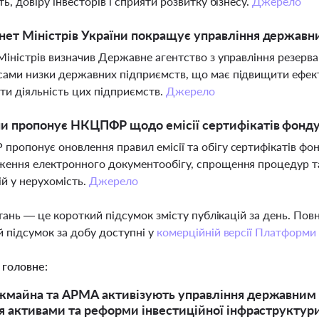
ть, довіру інвесторів і сприяти розвитку бізнесу.
Джерело
нет Міністрів України покращує управління держав
Міністрів визначив Державне агентство з управління резер
ами низки державних підприємств, що має підвищити ефек
и діяльність цих підприємств.
Джерело
ни пропонує НКЦПФР щодо емісії сертифікатів фонду
ропонує оновлення правил емісії та обігу сертифікатів фо
ення електронного документообігу, спрощення процедур та
ій у нерухомість.
Джерело
тань — це короткий підсумок змісту публікацій за день. По
 підсумок за добу доступні у
комерційній версії Платформи
 головне:
майна та АРМА активізують управління державним м
я активами та реформи інвестиційної інфраструктур