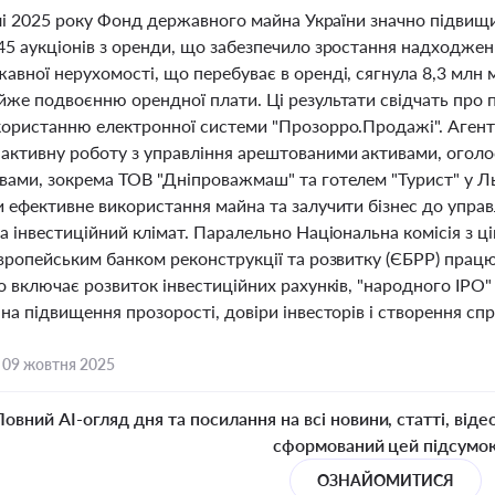
талі 2025 року Фонд державного майна України значно підви
45 аукціонів з оренди, що забезпечило зростання надходжен
вної нерухомості, що перебуває в оренді, сягнула 8,3 млн м²
йже подвоєнню орендної плати. Ці результати свідчать про п
користанню електронної системи "Прозорро.Продажі". Агент
активну роботу з управління арештованими активами, оголо
вами, зокрема ТОВ "Дніпроважмаш" та готелем "Турист" у Л
и ефективне використання майна та залучити бізнес до упра
а інвестиційний клімат. Паралельно Національна комісія з 
Європейським банком реконструкції та розвитку (ЄБРР) прац
о включає розвиток інвестиційних рахунків, "народного IPO" 
на підвищення прозорості, довіри інвесторів і створення спр
,
09 жовтня 2025
Повний AI-огляд дня та посилання на всі новини, статті, віде
сформований цей підсумо
ОЗНАЙОМИТИСЯ