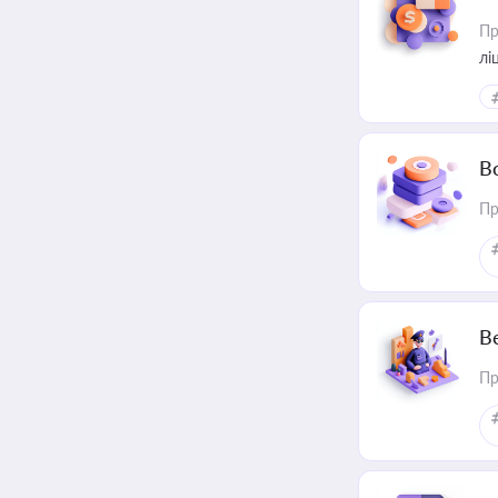
Пр
лі
В
Пр
В
Пр