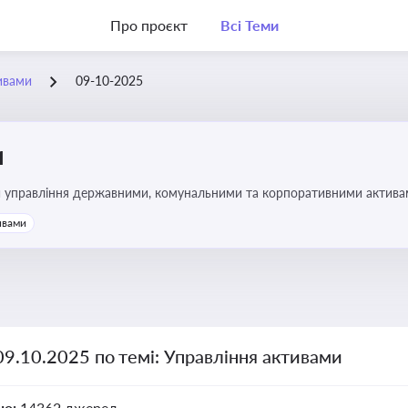
Про проєкт
Всі Теми
ивами
09-10-2025
и
и управління державними, комунальними та корпоративними активами, 
икористання майна підприємств і держави
ивами
09.10.2025 по темі: Управління активами
но:
14362 джерел