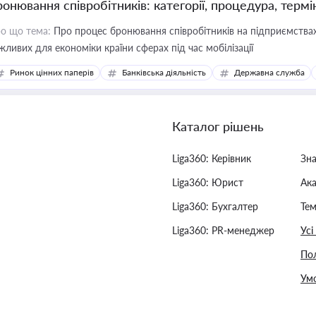
ронювання співробітників: категорії, процедура, термі
о що тема:
Про процес бронювання співробітників на підприємствах,
жливих для економіки країни сферах під час мобілізації
Ринок цінних паперів
Банківська діяльність
Державна служба
Каталог рішень
Liga360: Керівник
Зн
Liga360: Юрист
Ак
Liga360: Бухгалтер
Тем
Liga360: PR-менеджер
Усі
Пол
Умо