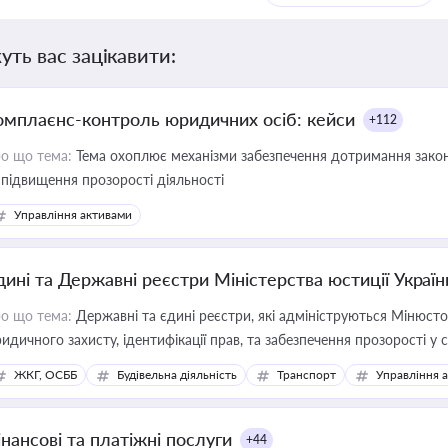
уть вас зацікавити:
омплаєнс-контроль юридичних осіб: кейси
+112
о що тема:
Тема охоплює механізми забезпечення дотримання зако
 підвищення прозорості діяльності
Управління активами
дині та Державні реєстри Міністерства юстиції Україн
о що тема:
Державні та єдині реєстри, які адмініструються Мінюсто
идичного захисту, ідентифікації прав, та забезпечення прозорості у с
ЖКГ, ОСББ
Будівельна діяльність
Транспорт
Управління 
інансові та платіжні послуги
+44