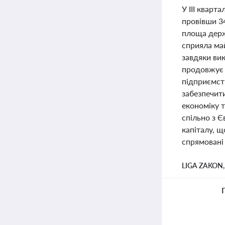
У III квар
провівши 3
площа держа
сприяла ма
завдяки ви
продовжує 
підприємст
забезпечит
економіку т
спільно з 
капіталу, щ
спрямовані 
LIGA ZAKON