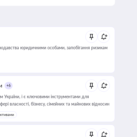
нодавства юридичними особами, запобігання ризикам
и
+6
м України, і є ключовими інструментами для
фері власності, бізнесу, сімейних та майнових відносин
активами