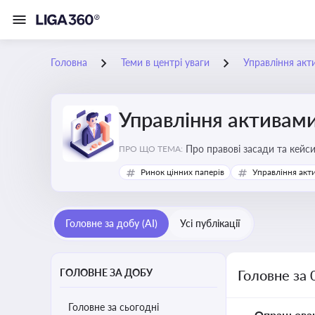
Головна
Теми в центрі уваги
Управління акт
Управління активам
Про правові засади та кейс
ПРО ЩО ТЕМА:
збереження та ефективне в
Ринок цінних паперів
Управління акт
Головне за добу (AI)
Усі публікації
ГОЛОВНЕ ЗА ДОБУ
Головне за 
Головне за сьогодні
Опрацьова