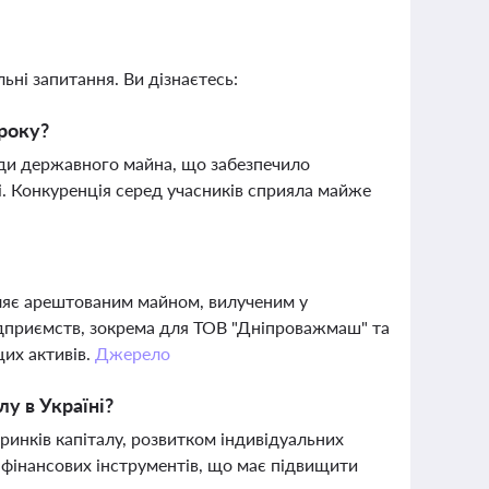
ьні запитання. Ви дізнаєтесь:
 року?
енди державного майна, що забезпечило
. Конкуренція серед учасників сприяла майже
ляє арештованим майном, вилученим у
дприємств, зокрема для ТОВ "Дніпроважмаш" та
цих активів.
Джерело
у в Україні?
инків капіталу, розвитком індивідуальних
 фінансових інструментів, що має підвищити