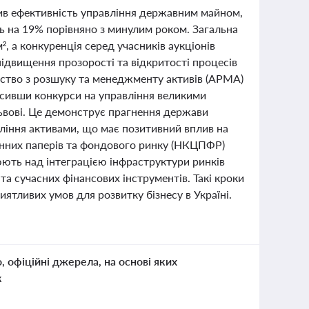
щив ефективність управління державним майном,
ь на 19% порівняно з минулим роком. Загальна
, а конкуренція серед учасників аукціонів
ідвищення прозорості та відкритості процесів
ство з розшуку та менеджменту активів (АРМА)
сивши конкурси на управління великими
ьвові. Це демонструє прагнення держави
вління активами, що має позитивний вплив на
цінних паперів та фондового ринку (НКЦПФР)
юють над інтеграцією інфраструктури ринків
та сучасних фінансових інструментів. Такі кроки
иятливих умов для розвитку бізнесу в Україні.
о, офіційні джерела, на основі яких
к