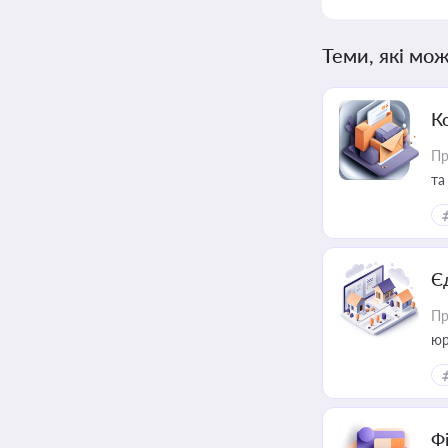
Теми, які мож
К
Пр
та
Є
Пр
юр
Ф