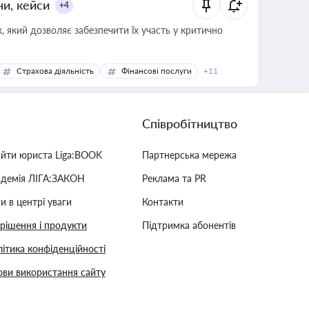
ни, кейси
+4
 який дозволяє забезпечити їх участь у критично
Страхова діяльність
Фінансові послуги
+11
Співробітництво
айти юриста Liga:BOOK
Партнерська мережа
адемія ЛІГА:ЗАКОН
Реклама та PR
и в центрі уваги
Контакти
 рішення і продукти
Підтримка абонентів
ітика конфіденційності
ви використання сайту