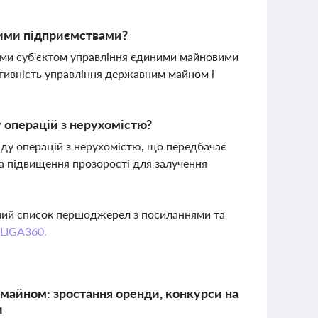
ними підприємствами?
вами суб'єктом управління єдиними майновими
тивність управління державним майном і
 операцій з нерухомістю?
нду операцій з нерухомістю, що передбачає
 підвищення прозорості для залучення
вний список першоджерел з посиланнями та
 LIGA360.
айном: зростання оренди, конкурси на
и