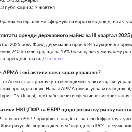
13 публікацій за 9 жовтня
ібраних матеріалів ми сформували короткі відповіді на актуал
ультати оренди державного майна за III квартал 2025
вартал 2025 року Фонд держмайна провів 345 аукціонів з ор
ння 240,65 млн грн, що на 19% більше, ніж у минулому році
ню орендної плати.
Джерело
 АРМА і які активи вона зараз управляє?
е Агентство з розшуку та менеджменту активів, яке управ
ьних провадженнях. Наразі АРМА шукає управителів для пі
Турист" у Львові, щоб забезпечити ефективне використання 
ціативи НКЦПФР та ЄБРР щодо розвитку ринку капітал
пільно з ЄБРР працюють над інтеграцією інфраструктури р
ійних рахунків, впровадженням "народного IPO" та сучасних