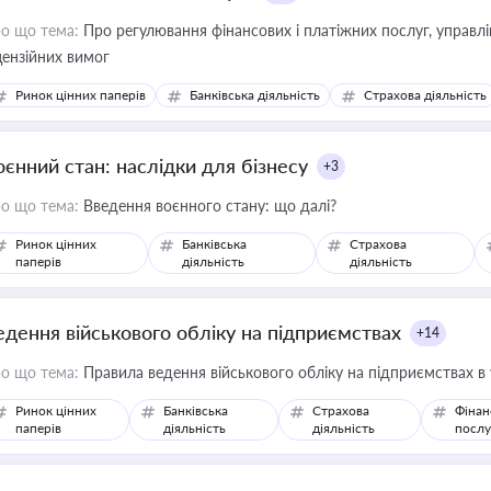
о що тема:
Про регулювання фінансових і платіжних послуг, управління коштами, приймання платежів та дотримання
цензійних вимог
Ринок цінних паперів
Банківська діяльність
Страхова діяльність
оєнний стан: наслідки для бізнесу
+3
о що тема:
Введення воєнного стану: що далі?
Ринок цінних
Банківська
Страхова
паперів
діяльність
діяльність
едення військового обліку на підприємствах
+14
о що тема:
Правила ведення військового обліку на підприємствах в
Ринок цінних
Банківська
Страхова
Фінан
паперів
діяльність
діяльність
послу