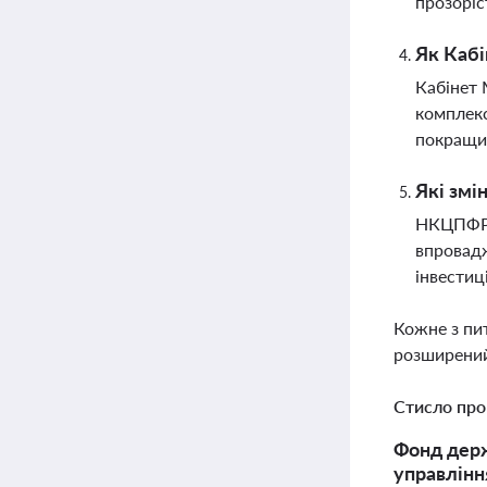
прозоріс
Як Кабі
Кабінет 
комплекс
покращит
Які змі
НКЦПФР п
впровадж
інвестиц
Кожне з пи
розширений
Стисло про
Фонд держ
управлінн