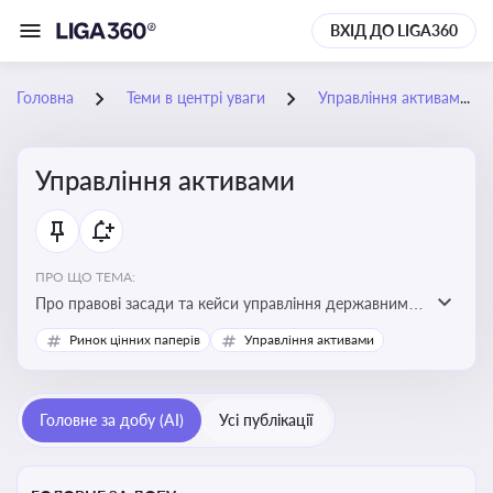
ВХІД ДО LIGA360
Головна
Теми в центрі уваги
Управління активами
Управління активами
ПРО ЩО ТЕМА:
Про правові засади та кейси управління державними,
комунальними та корпоративними активами, для
Ринок цінних паперів
Управління активами
юристів і керівників, які відповідають за збереження
та ефективне використання майна підприємств і
держави
Головне за добу (AI)
Усі публікації