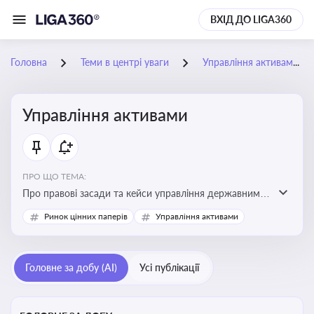
ВХІД ДО LIGA360
Головна
Теми в центрі уваги
Управління активами
Управління активами
ПРО ЩО ТЕМА:
Про правові засади та кейси управління державними,
комунальними та корпоративними активами, для
Ринок цінних паперів
Управління активами
юристів і керівників, які відповідають за збереження
та ефективне використання майна підприємств і
держави
Головне за добу (AI)
Усі публікації