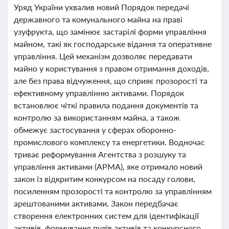
Уряд України ухвалив новий Порядок передачі
державного та комунального майна на праві
узуфрукта, що замінює застарілі форми управління
майном, такі як господарське відання та оперативне
управління. Цей механізм дозволяє передавати
майно у користування з правом отримання доходів,
але без права відчуження, що сприяє прозорості та
ефективному управлінню активами. Порядок
встановлює чіткі правила подання документів та
контролю за використанням майна, а також
обмежує застосування у сферах оборонно-
промислового комплексу та енергетики. Водночас
триває реформування Агентства з розшуку та
управління активами (АРМА), яке отримало новий
закон із відкритим конкурсом на посаду голови,
посиленням прозорості та контролю за управлінням
арештованими активами. Закон передбачає
створення електронних систем для ідентифікації
активів, формування пулів активів та конкурсного