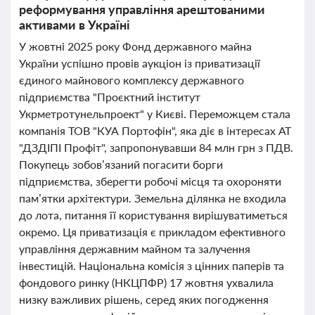
реформування управління арештованими
активами в Україні
У жовтні 2025 року Фонд державного майна
України успішно провів аукціон із приватизації
єдиного майнового комплексу державного
підприємства "Проєктний інститут
Укрметротунельпроект" у Києві. Переможцем стала
компанія ТОВ "КУА Портофін", яка діє в інтересах АТ
"ДЗДІПІ Профіт", запропонувавши 84 млн грн з ПДВ.
Покупець зобов’язаний погасити борги
підприємства, зберегти робочі місця та охороняти
пам’ятки архітектури. Земельна ділянка не входила
до лота, питання її користування вирішуватиметься
окремо. Ця приватизація є прикладом ефективного
управління державним майном та залучення
інвестицій. Національна комісія з цінних паперів та
фондового ринку (НКЦПФР) 17 жовтня ухвалила
низку важливих рішень, серед яких погодження