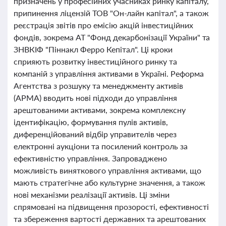
призначень у професійних учасниках ринку капіталу,
припинення ліцензій ТОВ "Он-лайн капітал", а також
реєстрація звітів про емісію акцій інвестиційних
фондів, зокрема АТ "Фонд декарбонізації України" та
ЗНВКІФ "Піннакл Ферро Кепітал". Ці кроки
сприяють розвитку інвестиційного ринку та
компаній з управління активами в Україні. Реформа
Агентства з розшуку та менеджменту активів
(АРМА) вводить нові підходи до управління
арештованими активами, зокрема комплексну
ідентифікацію, формування пулів активів,
диференційований відбір управителів через
електронні аукціони та посилений контроль за
ефективністю управління. Запроваджено
можливість виняткового управління активами, що
мають стратегічне або культурне значення, а також
нові механізми реалізації активів. Ці зміни
спрямовані на підвищення прозорості, ефективності
та збереження вартості державних та арештованих