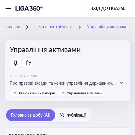
ВХІД ДО LIGA360
Головна
Теми в центрі уваги
Управління активами
Управління активами
ПРО ЩО ТЕМА:
Про правові засади та кейси управління державними,
комунальними та корпоративними активами, для
Ринок цінних паперів
Управління активами
юристів і керівників, які відповідають за збереження
та ефективне використання майна підприємств і
держави
Головне за добу (AI)
Усі публікації