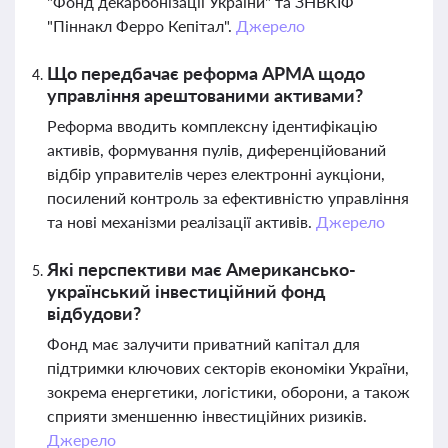
"Фонд декарбонізації України" та ЗНВКІФ
"Піннакл Ферро Кепітал".
Джерело
Що передбачає реформа АРМА щодо
управління арештованими активами?
Реформа вводить комплексну ідентифікацію
активів, формування пулів, диференційований
відбір управителів через електронні аукціони,
посилений контроль за ефективністю управління
та нові механізми реалізації активів.
Джерело
Які перспективи має Американсько-
український інвестиційний фонд
відбудови?
Фонд має залучити приватний капітал для
підтримки ключових секторів економіки України,
зокрема енергетики, логістики, оборони, а також
сприяти зменшенню інвестиційних ризиків.
Джерело