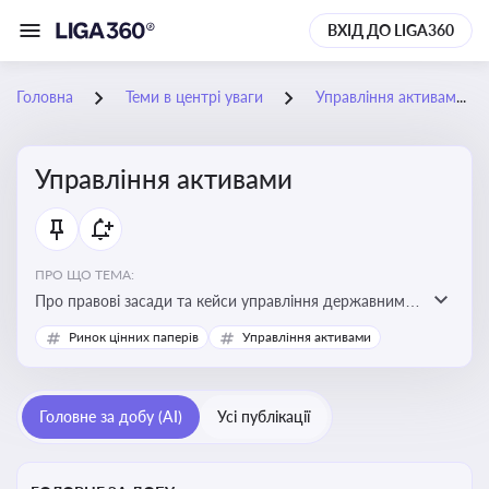
ВХІД ДО LIGA360
Головна
Теми в центрі уваги
Управління активами
Управління активами
ПРО ЩО ТЕМА:
Про правові засади та кейси управління державними,
комунальними та корпоративними активами, для
Ринок цінних паперів
Управління активами
юристів і керівників, які відповідають за збереження
та ефективне використання майна підприємств і
держави
Головне за добу (AI)
Усі публікації