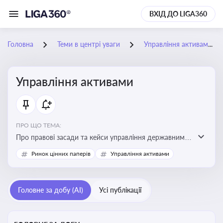
ВХІД ДО LIGA360
Головна
Теми в центрі уваги
Управління активами
Управління активами
ПРО ЩО ТЕМА:
Про правові засади та кейси управління державними,
комунальними та корпоративними активами, для
Ринок цінних паперів
Управління активами
юристів і керівників, які відповідають за збереження
та ефективне використання майна підприємств і
держави
Головне за добу (AI)
Усі публікації