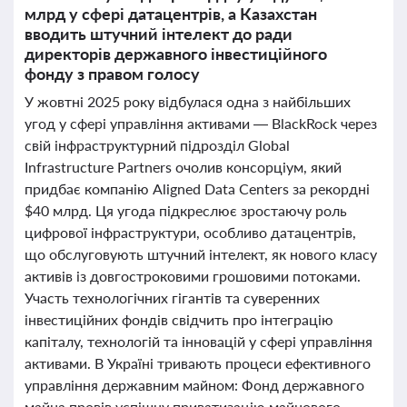
млрд у сфері датацентрів, а Казахстан
вводить штучний інтелект до ради
директорів державного інвестиційного
фонду з правом голосу
У жовтні 2025 року відбулася одна з найбільших
угод у сфері управління активами — BlackRock через
свій інфраструктурний підрозділ Global
Infrastructure Partners очолив консорціум, який
придбає компанію Aligned Data Centers за рекордні
$40 млрд. Ця угода підкреслює зростаючу роль
цифрової інфраструктури, особливо датацентрів,
що обслуговують штучний інтелект, як нового класу
активів із довгостроковими грошовими потоками.
Участь технологічних гігантів та суверенних
інвестиційних фондів свідчить про інтеграцію
капіталу, технологій та інновацій у сфері управління
активами. В Україні тривають процеси ефективного
управління державним майном: Фонд державного
майна провів успішну приватизацію майнового