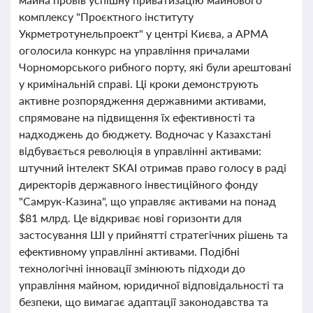
комплексу "Проєктного інституту
Укрметротунельпроект" у центрі Києва, а АРМА
оголосила конкурс на управління причалами
Чорноморського рибного порту, які були арештовані
у кримінальній справі. Ці кроки демонструють
активне розпорядження державними активами,
спрямоване на підвищення їх ефективності та
надходжень до бюджету. Водночас у Казахстані
відбувається революція в управлінні активами:
штучний інтелект SKAI отримав право голосу в раді
директорів державного інвестиційного фонду
"Самрук-Казина", що управляє активами на понад
$81 млрд. Це відкриває нові горизонти для
застосування ШІ у прийнятті стратегічних рішень та
ефективному управлінні активами. Подібні
технологічні інновації змінюють підходи до
управління майном, юридичної відповідальності та
безпеки, що вимагає адаптації законодавства та