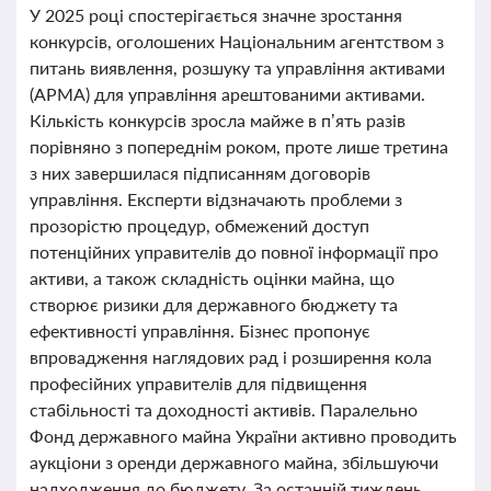
У 2025 році спостерігається значне зростання
конкурсів, оголошених Національним агентством з
питань виявлення, розшуку та управління активами
(АРМА) для управління арештованими активами.
Кількість конкурсів зросла майже в п’ять разів
порівняно з попереднім роком, проте лише третина
з них завершилася підписанням договорів
управління. Експерти відзначають проблеми з
прозорістю процедур, обмежений доступ
потенційних управителів до повної інформації про
активи, а також складність оцінки майна, що
створює ризики для державного бюджету та
ефективності управління. Бізнес пропонує
впровадження наглядових рад і розширення кола
професійних управителів для підвищення
стабільності та доходності активів. Паралельно
Фонд державного майна України активно проводить
аукціони з оренди державного майна, збільшуючи
надходження до бюджету. За останній тиждень