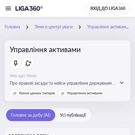
ВХІД ДО LIGA360
Головна
Теми в центрі уваги
Управління активами
Управління активами
ПРО ЩО ТЕМА:
Про правові засади та кейси управління державними,
комунальними та корпоративними активами, для
Ринок цінних паперів
Управління активами
юристів і керівників, які відповідають за збереження
та ефективне використання майна підприємств і
держави
Головне за добу (AI)
Усі публікації