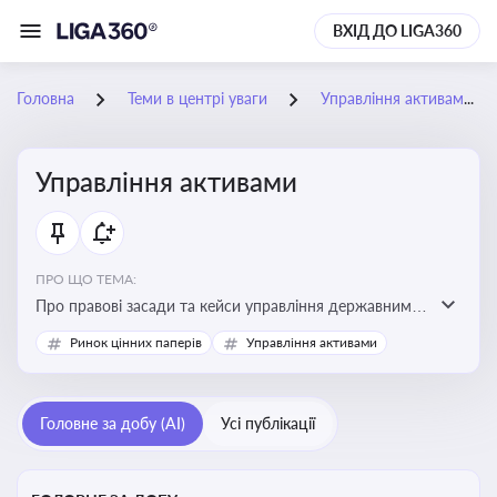
ВХІД ДО LIGA360
Головна
Теми в центрі уваги
Управління активами
Управління активами
ПРО ЩО ТЕМА:
Про правові засади та кейси управління державними,
комунальними та корпоративними активами, для
Ринок цінних паперів
Управління активами
юристів і керівників, які відповідають за збереження
та ефективне використання майна підприємств і
держави
Головне за добу (AI)
Усі публікації