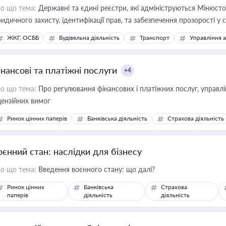
о що тема:
Державні та єдині реєстри, які адмініструються Мінюсто
идичного захисту, ідентифікації прав, та забезпечення прозорості у с
ЖКГ, ОСББ
Будівельна діяльність
Транспорт
Управління 
інансові та платіжні послуги
+4
о що тема:
Про регулювання фінансових і платіжних послуг, управління коштами, приймання платежів та дотримання
цензійних вимог
Ринок цінних паперів
Банківська діяльність
Страхова діяльність
оєнний стан: наслідки для бізнесу
о що тема:
Введення воєнного стану: що далі?
Ринок цінних
Банківська
Страхова
паперів
діяльність
діяльність