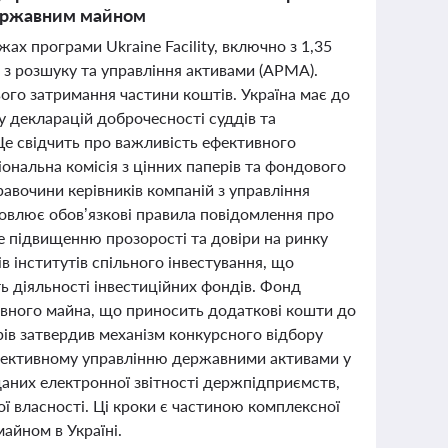
 державним майном
х програми Ukraine Facility, включно з 1,35
 з розшуку та управління активами (АРМА).
го затримання частини коштів. Україна має до
у декларацій доброчесності суддів та
Це свідчить про важливість ефективного
ональна комісія з цінних паперів та фондового
вочини керівників компаній з управління
ановлює обов’язкові правила повідомлення про
е підвищенню прозорості та довіри на ринку
 інститутів спільного інвестування, що
ть діяльності інвестиційних фондів. Фонд
вного майна, що приносить додаткові кошти до
ів затвердив механізм конкурсного відбору
ефективному управлінню державними активами у
даних електронної звітності держпідприємств,
ї власності. Ці кроки є частиною комплексної
айном в Україні.