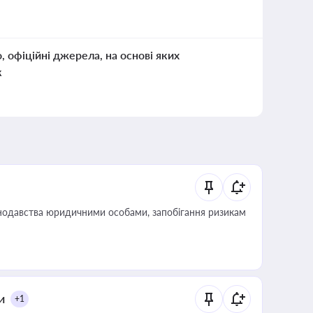
о, офіційні джерела, на основі яких
к
нодавства юридичними особами, запобігання ризикам
и
+1