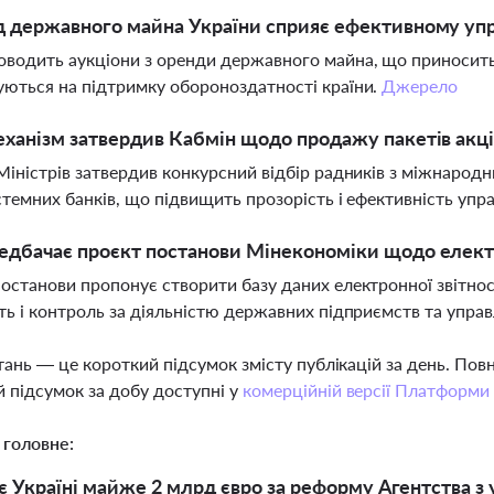
д державного майна України сприяє ефективному у
водить аукціони з оренди державного майна, що приносит
ються на підтримку обороноздатності країни.
Джерело
ханізм затвердив Кабмін щодо продажу пакетів акці
Міністрів затвердив конкурсний відбір радників з міжнарод
стемних банків, що підвищить прозорість і ефективність упр
дбачає проєкт постанови Мінекономіки щодо електр
останови пропонує створити базу даних електронної звітнос
ть і контроль за діяльністю державних підприємств та управ
тань — це короткий підсумок змісту публікацій за день. По
 підсумок за добу доступні у
комерційній версії Платформи
 головне:
є Україні майже 2 млрд євро за реформу Агентства з