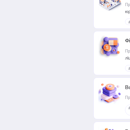
Пр
юр
Ф
Пр
лі
В
Пр