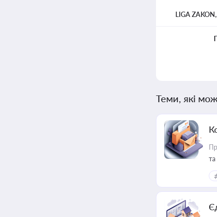
LIGA ZAKON
Теми, які мож
К
Пр
та
Є