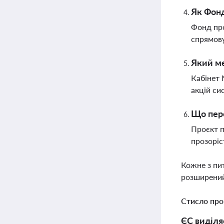
Як Фон
Фонд про
спрямову
Який ме
Кабінет 
акцій си
Що пере
Проєкт п
прозоріс
Кожне з пи
розширений
Стисло про
ЄС виділя