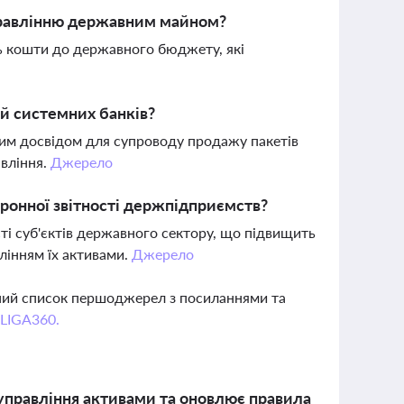
правлінню державним майном?
ь кошти до державного бюджету, які
й системних банків?
ним досвідом для супроводу продажу пакетів
авління.
Джерело
онної звітності держпідприємств?
ті суб'єктів державного сектору, що підвищить
лінням їх активами.
Джерело
вний список першоджерел з посиланнями та
 LIGA360.
 управління активами та оновлює правила