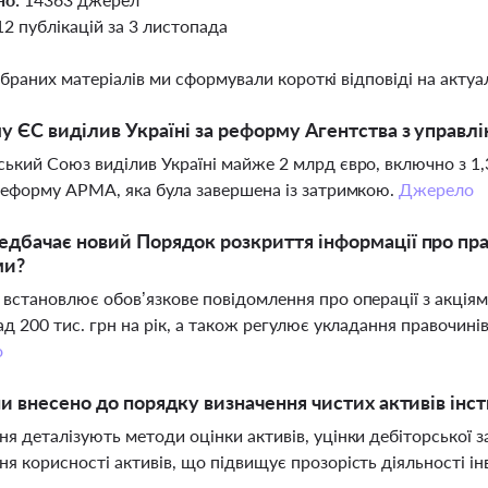
12 публікацій за 3 листопада
ібраних матеріалів ми сформували короткі відповіді на актуал
у ЄС виділив Україні за реформу Агентства з управл
ький Союз виділив Україні майже 2 млрд євро, включно з 1,
реформу АРМА, яка була завершена із затримкою.
Джерело
дбачає новий Порядок розкриття інформації про пра
ми?
встановлює обов’язкове повідомлення про операції з акція
ад 200 тис. грн на рік, а також регулює укладання правочині
о
ни внесено до порядку визначення чистих активів інст
я деталізують методи оцінки активів, уцінки дебіторської 
я корисності активів, що підвищує прозорість діяльності і