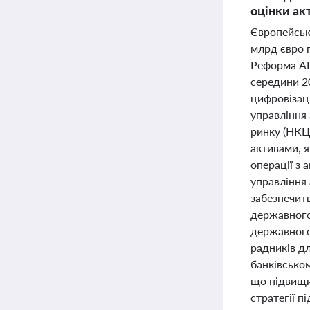
оцінки ак
Європейськи
млрд євро 
Реформа АР
середини 2
цифровізац
управління
ринку (НКЦ
активами, я
операції з
управління 
забезпечить
державного
державного
радників д
банківськом
що підвищит
стратегії п