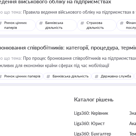
едення військового обліку на підприємствах
о що тема:
Правила ведення військового обліку на підприємствах в
Ринок цінних
Банківська
Страхова
Фінан
паперів
діяльність
діяльність
послу
ронювання співробітників: категорії, процедура, термі
о що тема:
Про процес бронювання співробітників на підприємствах,
жливих для економіки країни сферах під час мобілізації
Ринок цінних паперів
Банківська діяльність
Державна служба
Каталог рішень
Liga360: Керівник
Зн
Liga360: Юрист
Ак
Liga360: Бухгалтер
Тем