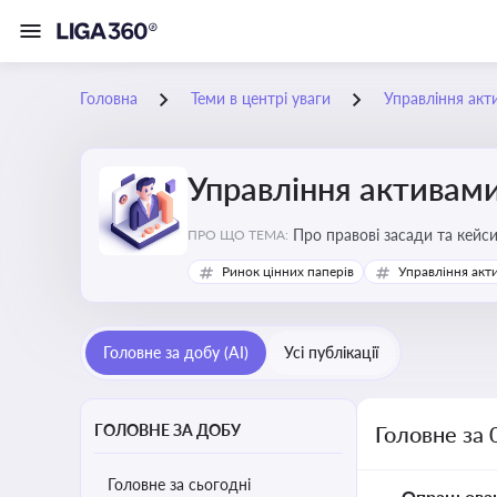
Головна
Теми в центрі уваги
Управління акт
Управління активам
Про правові засади та кейс
ПРО ЩО ТЕМА:
збереження та ефективне в
Ринок цінних паперів
Управління акт
Головне за добу (AI)
Усі публікації
ГОЛОВНЕ ЗА ДОБУ
Головне за 
Головне за сьогодні
Опрацьова