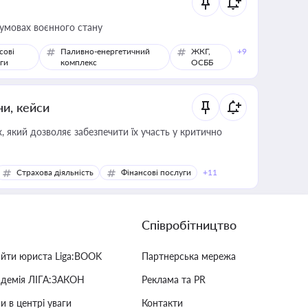
 умовах воєнного стану
сові
Паливно-енергетичний
ЖКГ,
+9
ги
комплекс
ОСББ
ни, кейси
 який дозволяє забезпечити їх участь у критично
Страхова діяльність
Фінансові послуги
+11
Співробітництво
айти юриста Liga:BOOK
Партнерська мережа
адемія ЛІГА:ЗАКОН
Реклама та PR
и в центрі уваги
Контакти