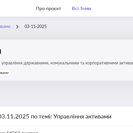
Про проєкт
Всі Теми
ивами
03-11-2025
и
и управління державними, комунальними та корпоративними активами, 
икористання майна підприємств і держави
ивами
03.11.2025 по темі: Управління активами
но:
14363 джерел