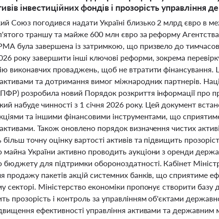
тивів інвестиційних фондів і прозорість управління
й Союз погодився надати Україні близько 2 млрд євро в межа
п'ятого траншу та майже 600 млн євро за реформу Агентства
МА була завершена із затримкою, що призвело до тимчасово
026 року завершити інші ключові реформи, зокрема перевірк
ію виконавчих проваджень, щоб не втратити фінансування. 
 активами та дотримання вимог міжнародних партнерів. Наці
ПФР) розробила новий Порядок розкриття інформації про пра
кий набуде чинності з 1 січня 2026 року. Цей документ вст
 акціями та іншими фінансовими інструментами, що сприятим
активами. Також оновлено порядок визначення чистих активів
 більш точну оцінку вартості активів та підвищить прозоріс
 майна України активно проводить аукціони з оренди держа
 бюджету для підтримки обороноздатності. Кабінет Міністр
ля продажу пакетів акцій системних банків, що сприятиме 
у секторі. Міністерство економіки пропонує створити базу 
ь прозорість і контроль за управлінням об'єктами державно
ідвищення ефективності управління активами та державним м