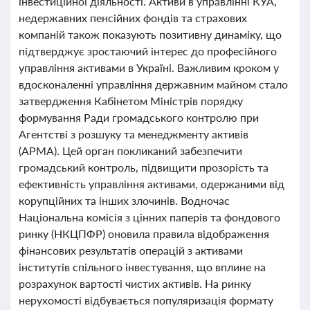
інвестиційної діяльності. Активи в управлінні КУА,
недержавних пенсійних фондів та страхових
компаній також показують позитивну динаміку, що
підтверджує зростаючий інтерес до професійного
управління активами в Україні. Важливим кроком у
вдосконаленні управління державним майном стало
затвердження Кабінетом Міністрів порядку
формування Ради громадського контролю при
Агентстві з розшуку та менеджменту активів
(АРМА). Цей орган покликаний забезпечити
громадський контроль, підвищити прозорість та
ефективність управління активами, одержаними від
корупційних та інших злочинів. Водночас
Національна комісія з цінних паперів та фондового
ринку (НКЦПФР) оновила правила відображення
фінансових результатів операцій з активами
інститутів спільного інвестування, що вплине на
розрахунок вартості чистих активів. На ринку
нерухомості відбувається популяризація формату