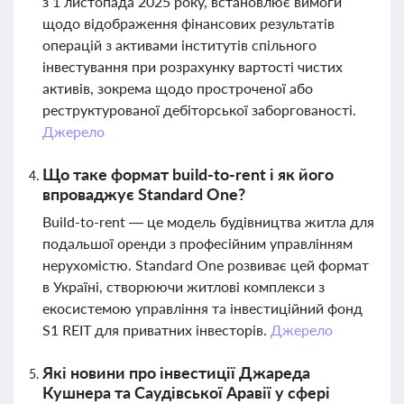
з 1 листопада 2025 року, встановлює вимоги
щодо відображення фінансових результатів
операцій з активами інститутів спільного
інвестування при розрахунку вартості чистих
активів, зокрема щодо простроченої або
реструктурованої дебіторської заборгованості.
Джерело
Що таке формат build-to-rent і як його
впроваджує Standard One?
Build-to-rent — це модель будівництва житла для
подальшої оренди з професійним управлінням
нерухомістю. Standard One розвиває цей формат
в Україні, створюючи житлові комплекси з
екосистемою управління та інвестиційний фонд
S1 REIT для приватних інвесторів.
Джерело
Які новини про інвестиції Джареда
Кушнера та Саудівської Аравії у сфері