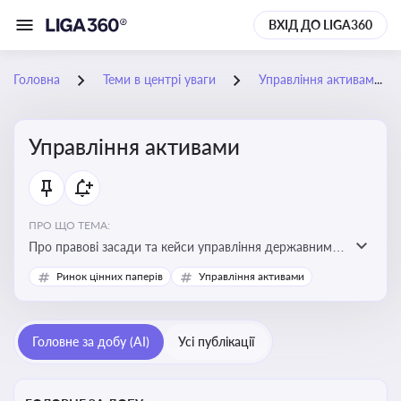
ВХІД ДО LIGA360
Головна
Теми в центрі уваги
Управління активами
Управління активами
ПРО ЩО ТЕМА:
Про правові засади та кейси управління державними,
комунальними та корпоративними активами, для
Ринок цінних паперів
Управління активами
юристів і керівників, які відповідають за збереження
та ефективне використання майна підприємств і
держави
Головне за добу (AI)
Усі публікації