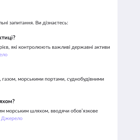
ьні запитання. Ви дізнаєтесь:
ктиці?
рієв, які контролюють важливі державні активи
ело
 газом, морськими портами, суднобудівними
ляхом?
ним морським шляхом, вводячи обов’язкове
.
Джерело