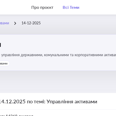
Про проєкт
Всі Теми
ивами
14-12-2025
и
и управління державними, комунальними та корпоративними активами, 
икористання майна підприємств і держави
ивами
14.12.2025 по темі: Управління активами
но:
14368 джерел