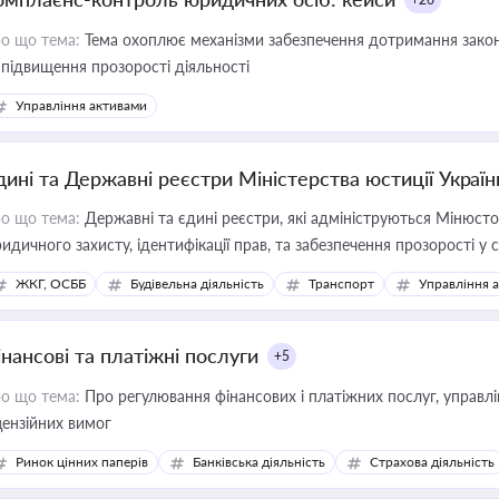
о що тема:
Тема охоплює механізми забезпечення дотримання зако
 підвищення прозорості діяльності
Управління активами
дині та Державні реєстри Міністерства юстиції Україн
о що тема:
Державні та єдині реєстри, які адмініструються Мінюсто
идичного захисту, ідентифікації прав, та забезпечення прозорості у с
ЖКГ, ОСББ
Будівельна діяльність
Транспорт
Управління 
інансові та платіжні послуги
+5
о що тема:
Про регулювання фінансових і платіжних послуг, управління коштами, приймання платежів та дотримання
цензійних вимог
Ринок цінних паперів
Банківська діяльність
Страхова діяльність