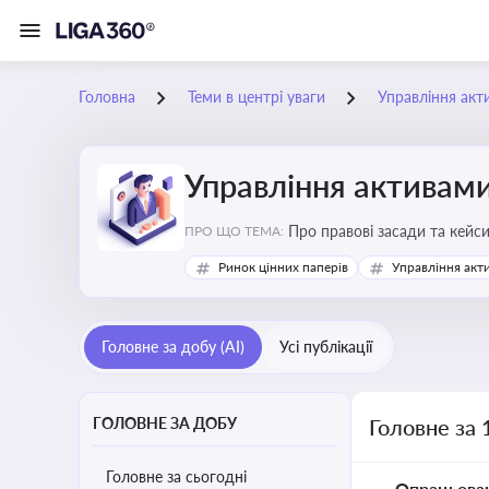
Головна
Теми в центрі уваги
Управління акт
Управління активам
Про правові засади та кейс
ПРО ЩО ТЕМА:
збереження та ефективне в
Ринок цінних паперів
Управління акт
Головне за добу (AI)
Усі публікації
ГОЛОВНЕ ЗА ДОБУ
Головне за 
Головне за сьогодні
Опрацьова