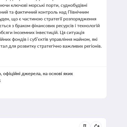
ючи ключові морські порти, суднобудівні
чний та фактичний контроль над Північним
уден, що є частиною стратегії розпорядження
ться з браком фінансових ресурсів і технологій
бсяги іноземних інвестицій. Ця ситуація
йних фондів і суб’єктів управління майном, які
ал для розвитку стратегічно важливих регіонів.
о, офіційні джерела, на основі яких
к