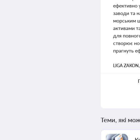
ефективно 
заводи та 
морським ш
активами та
для повного
створює нов
прагнуть е
LIGA ZAKON
Теми, які мож
К