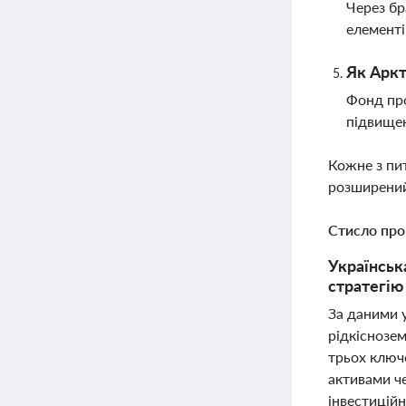
Через бр
елементі
Як Аркт
Фонд про
підвищен
Кожне з пи
розширений
Стисло про
Українськ
стратегію
За даними у
рідкіснозе
трьох ключ
активами че
інвестиційн