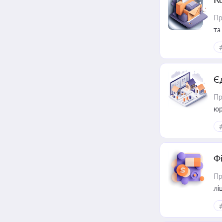
Пр
та
Є
Пр
юр
Ф
Пр
лі