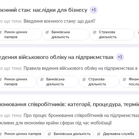
оєнний стан: наслідки для бізнесу
+1
о що тема:
Введення воєнного стану: що далі?
Ринок цінних
Банківська
Страхова
паперів
діяльність
діяльність
едення військового обліку на підприємствах
+1
о що тема:
Правила ведення військового обліку на підприємствах в
Ринок цінних
Банківська
Страхова
Фінан
паперів
діяльність
діяльність
послу
ронювання співробітників: категорії, процедура, термі
о що тема:
Про процес бронювання співробітників на підприємствах,
жливих для економіки країни сферах під час мобілізації
Ринок цінних паперів
Банківська діяльність
Державна служба