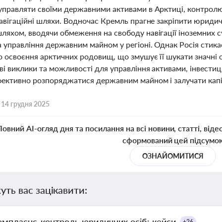
управляти своїми державними активами в Арктиці, контролю
навігаційні шляхи. Водночас Кремль прагне закріпити юриди
ляхом, вводячи обмеження на свободу навігації іноземних с
 управління державним майном у регіоні. Однак Росія стикає
 освоєння арктичних родовищ, що змушує її шукати значні о
і виклики та можливості для управління активами, інвестиці
фективно розпоряджатися державним майном і залучати капіт
,
14 грудня 2025
Повний AI-огляд дня та посилання на всі новини, статті, віде
сформований цей підсумо
ОЗНАЙОМИТИСЯ
уть вас зацікавити:
омплаєнс-контроль юридичних осіб: кейси
+26