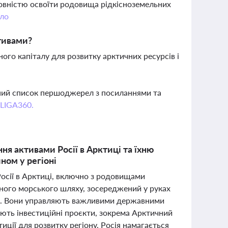
 повністю освоїти родовища рідкісноземельних
ло
тивами?
ого капіталу для розвитку арктичних ресурсів і
вний список першоджерел з посиланнями та
 LIGA360.
ня активами Росії в Арктиці та їхню
ном у регіоні
Росії в Арктиці, включно з родовищами
чного морського шляху, зосереджений у руках
єва. Вони управляють важливими державними
вають інвестиційні проєкти, зокрема Арктичний
иції для розвитку регіону. Росія намагається