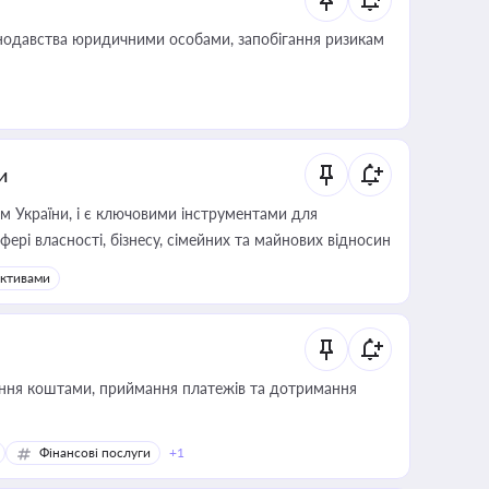
нодавства юридичними особами, запобігання ризикам
и
м України, і є ключовими інструментами для
фері власності, бізнесу, сімейних та майнових відносин
активами
Фінансові послуги
+1