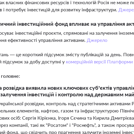
ак власних фінансових ресурсів і технологій Росія не може
в і потребує інвестицій для розвитку інфраструктури.
Джере
ичний інвестиційний фонд впливає на управління ак
суває інвестиційні проєкти, спрямовані на залучення іноземн
ня ефективності управління активами.
Джерело
тань — це короткий підсумок змісту публікацій за день. По
 підсумок за добу доступні у
комерційній версії Платформи
 головне:
а розвідка виявила нових ключових суб’єктів управлін
 залучення інвестицій і контролю над державним май
країнської розвідки, контроль над стратегічними активами 
мельних елементів, нафтою, газом та інфраструктурою Півні
ових осіб: Сергія Кірієнка, Ігоря Сєчина та Кирила Дмитрі
рез компанії, такі як "Росатом" і "Роснефть", а також просу
ий фонд, що свідчить про прагнення залучити іноземні інвест