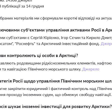
3 публікації за 14 грудня
ібраних матеріалів ми сформували короткі відповіді на актуал
лючовими суб’єктами управління активами Росії в Ар
и суб’єктами є Сергій Кірієнко, Ігор Сєчин та Кирило Дмит
осатом", "Роснефть" та Арктичний інвестиційний фонд.
Джер
иви контролюють ці особи в Арктиці?
авляють родовищами рідкісноземельних елементів, нафтою,
 та навігацією Північного морського шляху.
Джерело
атегія Росії щодо управління Північним морським ш
агне закріпити юридичний і фактичний контроль над Північ
ня проходу іноземних суден, що обмежує свободу навігації
сія шукає іноземні інвестиції для розвитку Арктики?