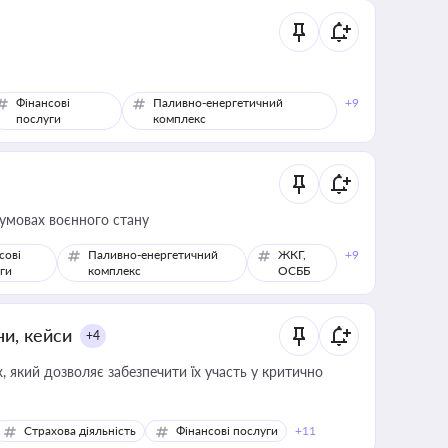
Фінансові
Паливно-енергетичний
+9
послуги
комплекс
 умовах воєнного стану
сові
Паливно-енергетичний
ЖКГ,
+9
ги
комплекс
ОСББ
ни, кейси
+4
 який дозволяє забезпечити їх участь у критично
Страхова діяльність
Фінансові послуги
+11