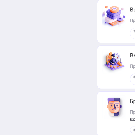
В
Пр
В
Пр
Б
Пр
ва