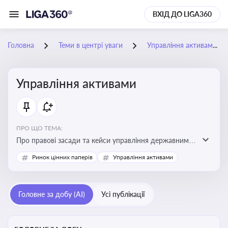
ВХІД ДО LIGA360
Головна
Теми в центрі уваги
Управління активами
Управління активами
ПРО ЩО ТЕМА:
Про правові засади та кейси управління державними,
комунальними та корпоративними активами, для
Ринок цінних паперів
Управління активами
юристів і керівників, які відповідають за збереження
та ефективне використання майна підприємств і
держави
Головне за добу (AI)
Усі публікації