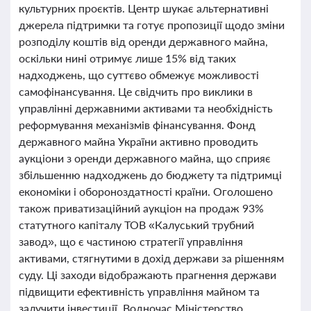
культурних проєктів. Центр шукає альтернативні
джерела підтримки та готує пропозиції щодо зміни
розподілу коштів від оренди державного майна,
оскільки нині отримує лише 15% від таких
надходжень, що суттєво обмежує можливості
самофінансування. Це свідчить про виклики в
управлінні державними активами та необхідність
реформування механізмів фінансування. Фонд
державного майна України активно проводить
аукціони з оренди державного майна, що сприяє
збільшенню надходжень до бюджету та підтримці
економіки і обороноздатності країни. Оголошено
також приватизаційний аукціон на продаж 93%
статутного капіталу ТОВ «Калуський трубний
завод», що є частиною стратегії управління
активами, стягнутими в дохід держави за рішенням
суду. Ці заходи відображають прагнення держави
підвищити ефективність управління майном та
залучити інвестиції. Водночас Міністерство