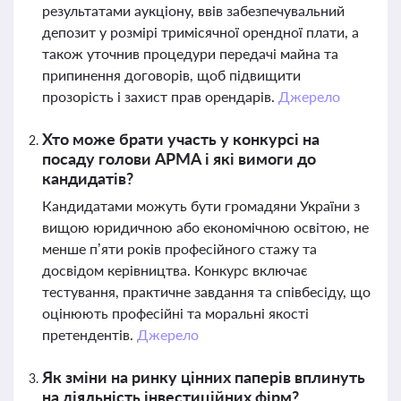
результатами аукціону, ввів забезпечувальний
депозит у розмірі тримісячної орендної плати, а
також уточнив процедури передачі майна та
припинення договорів, щоб підвищити
прозорість і захист прав орендарів.
Джерело
Хто може брати участь у конкурсі на
посаду голови АРМА і які вимоги до
кандидатів?
Кандидатами можуть бути громадяни України з
вищою юридичною або економічною освітою, не
менше п’яти років професійного стажу та
досвідом керівництва. Конкурс включає
тестування, практичне завдання та співбесіду, що
оцінюють професійні та моральні якості
претендентів.
Джерело
Як зміни на ринку цінних паперів вплинуть
на діяльність інвестиційних фірм?