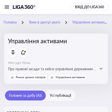
ВХІД ДО LIGA360
Головна
Теми в центрі уваги
Управління активами
Управління активами
ПРО ЩО ТЕМА:
Про правові засади та кейси управління державними,
комунальними та корпоративними активами, для
Ринок цінних паперів
Управління активами
юристів і керівників, які відповідають за збереження
та ефективне використання майна підприємств і
держави
Головне за добу (AI)
Усі публікації