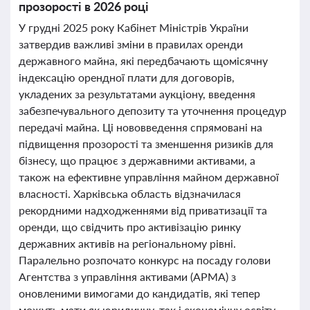
прозорості в 2026 році
У грудні 2025 року Кабінет Міністрів України
затвердив важливі зміни в правилах оренди
державного майна, які передбачають щомісячну
індексацію орендної плати для договорів,
укладених за результатами аукціону, введення
забезпечувального депозиту та уточнення процедур
передачі майна. Ці нововведення спрямовані на
підвищення прозорості та зменшення ризиків для
бізнесу, що працює з державними активами, а
також на ефективне управління майном державної
власності. Харківська область відзначилася
рекордними надходженнями від приватизації та
оренди, що свідчить про активізацію ринку
державних активів на регіональному рівні.
Паралельно розпочато конкурс на посаду голови
Агентства з управління активами (АРМА) з
оновленими вимогами до кандидатів, які тепер
можуть мати як юридичну, так і економічну освіту.