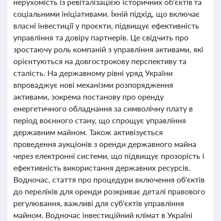
нерухомість із ревіталізацією історичних об'єктів та
соціальними ініціативами. Їхній підхід, що включає
власні інвестиції у проєкти, підвищує ефективність
управління та довіру партнерів. Це свідчить про
зростаючу роль компаній з управління активами, які
орієнтуються на довгострокову перспективу та
сталість. На державному рівні уряд України
впроваджує нові механізми розпорядження
активами, зокрема постанову про оренду
енергетичного обладнання за символічну плату в
період воєнного стану, що спрощує управління
державним майном. Також активізується
проведення аукціонів з оренди державного майна
через електронні системи, що підвищує прозорість і
ефективність використання державних ресурсів.
Водночас, стаття про процедури включення об'єктів
до переліків для оренди розкриває деталі правового
регулювання, важливі для суб'єктів управління
майном. Водночас інвестиційний клімат в Україні