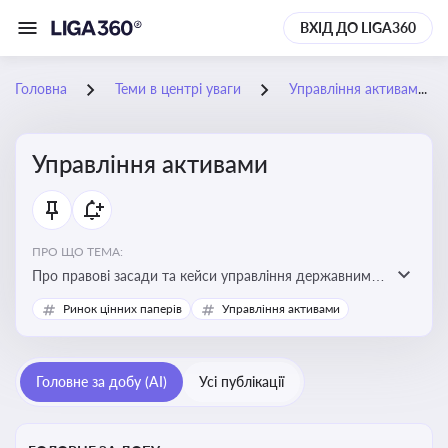
ВХІД ДО LIGA360
Головна
Теми в центрі уваги
Управління активами
Управління активами
ПРО ЩО ТЕМА:
Про правові засади та кейси управління державними,
комунальними та корпоративними активами, для
Ринок цінних паперів
Управління активами
юристів і керівників, які відповідають за збереження
та ефективне використання майна підприємств і
держави
Головне за добу (AI)
Усі публікації