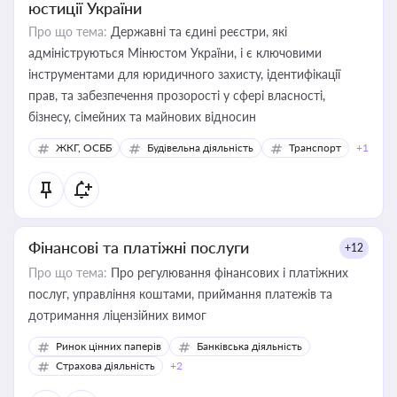
юстиції України
Про що тема:
Державні та єдині реєстри, які
адмініструються Мінюстом України, і є ключовими
інструментами для юридичного захисту, ідентифікації
прав, та забезпечення прозорості у сфері власності,
бізнесу, сімейних та майнових відносин
ЖКГ, ОСББ
Будівельна діяльність
Транспорт
+1
Фінансові та платіжні послуги
+12
Про що тема:
Про регулювання фінансових і платіжних
послуг, управління коштами, приймання платежів та
дотримання ліцензійних вимог
Ринок цінних паперів
Банківська діяльність
Страхова діяльність
+2