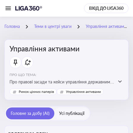
ВХІД ДО LIGA360
Головна
Теми в центрі уваги
Управління активами
Управління активами
ПРО ЩО ТЕМА:
Про правові засади та кейси управління державними,
комунальними та корпоративними активами, для
Ринок цінних паперів
Управління активами
юристів і керівників, які відповідають за збереження
та ефективне використання майна підприємств і
держави
Головне за добу (AI)
Усі публікації