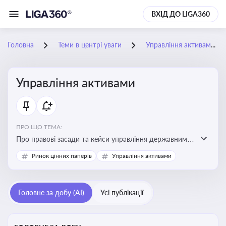
ВХІД ДО LIGA360
Головна
Теми в центрі уваги
Управління активами
Управління активами
ПРО ЩО ТЕМА:
Про правові засади та кейси управління державними,
комунальними та корпоративними активами, для
Ринок цінних паперів
Управління активами
юристів і керівників, які відповідають за збереження
та ефективне використання майна підприємств і
держави
Головне за добу (AI)
Усі публікації