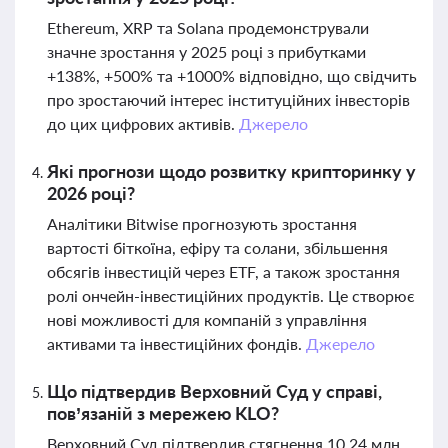
Ethereum, XRP та Solana продемонстрували
значне зростання у 2025 році з прибутками
+138%, +500% та +1000% відповідно, що свідчить
про зростаючий інтерес інституційних інвесторів
до цих цифрових активів.
Джерело
Які прогнози щодо розвитку крипторинку у
2026 році?
Аналітики Bitwise прогнозують зростання
вартості біткоїна, ефіру та солани, збільшення
обсягів інвестицій через ETF, а також зростання
ролі ончейн-інвестиційних продуктів. Це створює
нові можливості для компаній з управління
активами та інвестиційних фондів.
Джерело
Що підтвердив Верховний Суд у справі,
пов’язаній з мережею KLO?
Верховний Суд підтвердив стягнення 10,24 млн