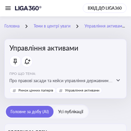
ВХІД ДО LIGA360
Головна
Теми в центрі уваги
Управління активами
Управління активами
ПРО ЩО ТЕМА:
Про правові засади та кейси управління державними,
комунальними та корпоративними активами, для
Ринок цінних паперів
Управління активами
юристів і керівників, які відповідають за збереження
та ефективне використання майна підприємств і
держави
Головне за добу (AI)
Усі публікації