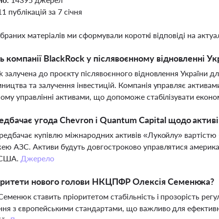
11 публікацій за 7 січня
ібраних матеріалів ми сформували короткі відповіді на актуал
ь компанії BlackRock у післявоєнному відновленні Ук
k залучена до проєкту післявоєнного відновлення України дл
ництва та залучення інвестицій. Компанія управляє активами
ому управлінні активами, що допоможе стабілізувати економ
дбачає угода Chevron і Quantum Capital щодо актив
редбачає купівлю міжнародних активів «Лукойлу» вартістю
ею АЗС. Активи будуть довгостроково управлятися америк
 США.
Джерело
іоритети нового голови НКЦПФР Олексія Семенюка?
Семенюк ставить пріоритетом стабільність і прозорість регул
ня з європейськими стандартами, що важливо для ефективн