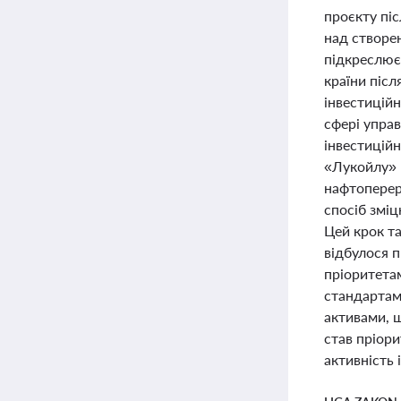
проєкту пі
над створе
підкреслює 
країни післ
інвестицій
сфері упра
інвестицій
«Лукойлу» 
нафтоперер
спосіб змі
Цей крок т
відбулося п
пріоритетам
стандартам
активами, щ
став пріор
активність 