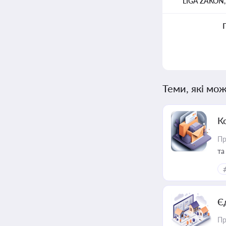
LIGA ZAKON
Теми, які мож
К
Пр
та
Є
Пр