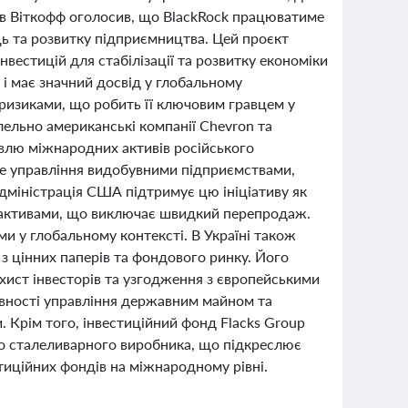
в Віткофф оголосив, що BlackRock працюватиме
ць та розвитку підприємництва. Цей проєкт
вестицій для стабілізації та розвитку економіки
 і має значний досвід у глобальному
 ризиками, що робить її ключовим гравцем у
ельно американські компанії Chevron та
івлю міжнародних активів російського
ве управління видобувними підприємствами,
дміністрація США підтримує цю ініціативу як
и активами, що виключає швидкий перепродаж.
и у глобальному контексті. В Україні також
з цінних паперів та фондового ринку. Його
ахист інвесторів та узгодження з європейськими
ивності управління державним майном та
. Крім того, інвестиційний фонд Flacks Group
го сталеливарного виробника, що підкреслює
стиційних фондів на міжнародному рівні.