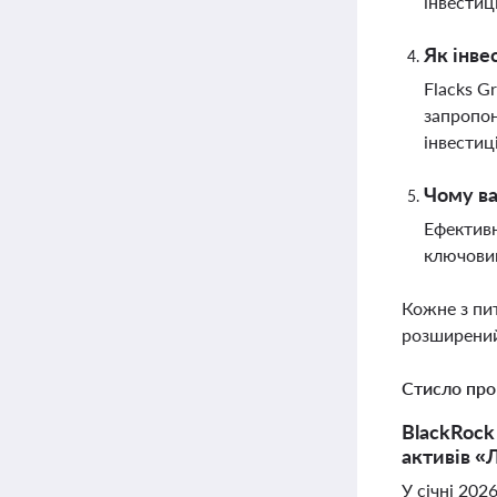
інвестиц
Як інве
Flacks G
запропон
інвестиц
Чому ва
Ефективн
ключовим
Кожне з пи
розширений
Стисло про
BlackRock
активів «
У січні 202