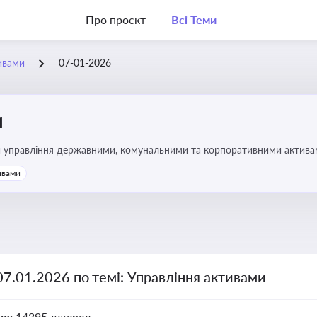
Про проєкт
Всі Теми
ивами
07-01-2026
и
и управління державними, комунальними та корпоративними активами, 
икористання майна підприємств і держави
ивами
07.01.2026 по темі: Управління активами
но:
14395 джерел