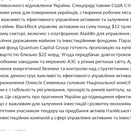
слявоєнного відновлення України. Спецпредставник США Сті
нням умов для повернення українців, створення робочих міс
важливість ефективного управління активами та залучення ін
я війни. BlackRock управляє активами на суму понад $12 трлн
ному секторі, включно з платформою Aladdin для управління
вління державним майном та інвестиційними фондами. Парал
ний фонд Quantum Capital Group готують пропозицію на куп
вартістю близько $22 млрд. Угода передбачає довгостроко
обними заводами та мережею АЗС у різних регіонах світу. А
цнення енергетичної безпеки та контролю над стратегічним
акож демонструє важливість ефективного управління активам
ризначення Олексія Семенюка головою Національної комісії 
и є стабільність регулювання, прозорість ринків капіталу, з
и. Це свідчить про прагнення України до підвищення ефект
о є важливим для залучення інвестицій і розвитку економіки
итетним учасником тендеру на придбання активів італійсько
інвестиційних компаній у сфері управління активами та інве