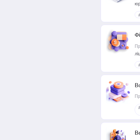
юр
Ф
Пр
лі
В
Пр
В