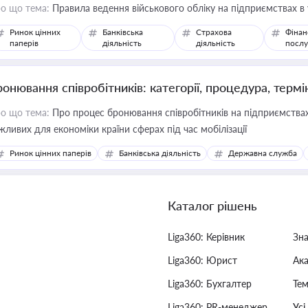
о що тема:
Правила ведення військового обліку на підприємствах в
Ринок цінних
Банківська
Страхова
Фінан
паперів
діяльність
діяльність
послу
ронювання співробітників: категорії, процедура, термі
о що тема:
Про процес бронювання співробітників на підприємствах,
жливих для економіки країни сферах під час мобілізації
Ринок цінних паперів
Банківська діяльність
Державна служба
Каталог рішень
Liga360: Керівник
Зн
Liga360: Юрист
Ак
Liga360: Бухгалтер
Тем
Liga360: PR-менеджер
Усі