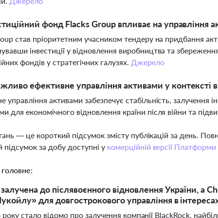
ій.
Джерело
стиційний фонд Flacks Group впливає на управління 
roup став пріоритетним учасником тендеру на придбання акт
увавши інвестиції у відновлення виробництва та збереженн
ійних фондів у стратегічних галузях.
Джерело
жливо ефективне управління активами у контексті в
е управління активами забезпечує стабільність, залучення і
и для економічного відновлення країни після війни та підв
тань — це короткий підсумок змісту публікацій за день. По
 підсумок за добу доступні у
комерційній версії Платформи
 головне:
 залучена до післявоєнного відновлення України, а Ch
Лукойлу» для довгострокового управління в інтерес
6 року стало відомо про залучення компанії BlackRock, найбіл