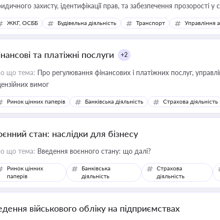
идичного захисту, ідентифікації прав, та забезпечення прозорості у с
ЖКГ, ОСББ
Будівельна діяльність
Транспорт
Управління 
інансові та платіжні послуги
+2
о що тема:
Про регулювання фінансових і платіжних послуг, управління коштами, приймання платежів та дотримання
цензійних вимог
Ринок цінних паперів
Банківська діяльність
Страхова діяльність
оєнний стан: наслідки для бізнесу
о що тема:
Введення воєнного стану: що далі?
Ринок цінних
Банківська
Страхова
паперів
діяльність
діяльність
едення військового обліку на підприємствах