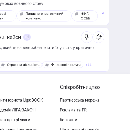
 умовах воєнного стану
сові
Паливно-енергетичний
ЖКГ,
+9
ги
комплекс
ОСББ
ни, кейси
+1
 який дозволяє забезпечити їх участь у критично
Страхова діяльність
Фінансові послуги
+11
Співробітництво
айти юриста Liga:BOOK
Партнерська мережа
адемія ЛІГА:ЗАКОН
Реклама та PR
и в центрі уваги
Контакти
 рішення і продукти
Підтримка абонентів