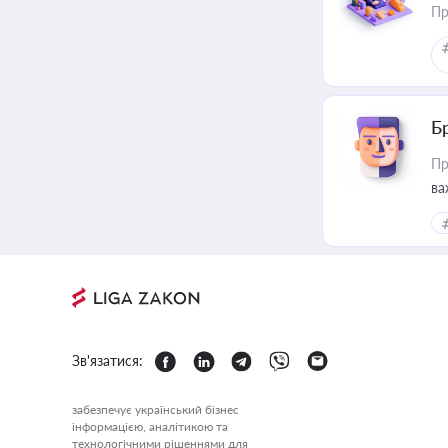
Пр
Б
Пр
ва
Зв'язатися:
забезпечує український бізнес
інформацією, аналітикою та
технологічними рішеннями для