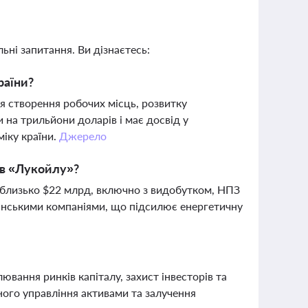
ьні запитання. Ви дізнаєтесь:
раїни?
я створення робочих місць, розвитку
 на трильйони доларів і має досвід у
іку країни.
Джерело
ів «Лукойлу»?
 близько $22 млрд, включно з видобутком, НПЗ
анськими компаніями, що підсилює енергетичну
ювання ринків капіталу, захист інвесторів та
ого управління активами та залучення