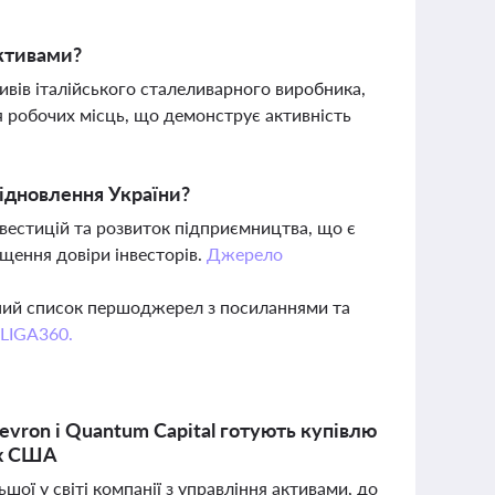
активами?
ивів італійського сталеливарного виробника,
я робочих місць, що демонструє активність
ідновлення України?
нвестицій та розвиток підприємництва, що є
ищення довіри інвесторів.
Джерело
вний список першоджерел з посиланнями та
 LIGA360.
evron і Quantum Capital готують купівлю
ах США
ьшої у світі компанії з управління активами, до