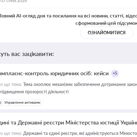
,
07 січня 2026
Повний AI-огляд дня та посилання на всі новини, статті, віде
сформований цей підсумо
ОЗНАЙОМИТИСЯ
уть вас зацікавити:
омплаєнс-контроль юридичних осіб: кейси
+5
о що тема:
Тема охоплює механізми забезпечення дотримання зако
 підвищення прозорості діяльності
Управління активами
дині та Державні реєстри Міністерства юстиції Україн
о що тема:
Державні та єдині реєстри, які адмініструються Мінюсто