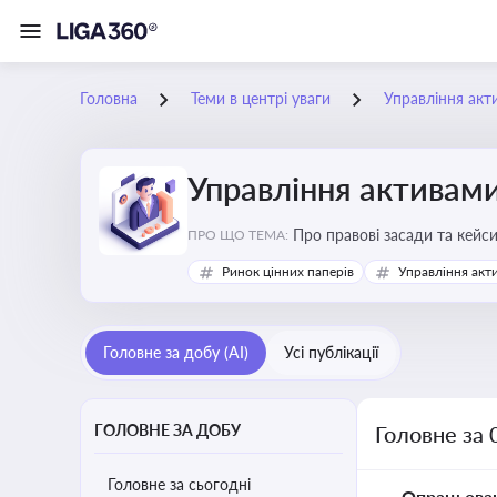
Головна
Теми в центрі уваги
Управління акт
Управління активам
Про правові засади та кейс
ПРО ЩО ТЕМА:
збереження та ефективне в
Ринок цінних паперів
Управління акт
Головне за добу (AI)
Усі публікації
ГОЛОВНЕ ЗА ДОБУ
Головне за 
Головне за сьогодні
Опрацьова