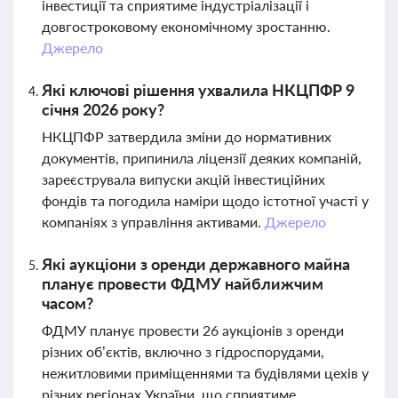
інвестиції та сприятиме індустріалізації і
довгостроковому економічному зростанню.
Джерело
Які ключові рішення ухвалила НКЦПФР 9
січня 2026 року?
НКЦПФР затвердила зміни до нормативних
документів, припинила ліцензії деяких компаній,
зареєструвала випуски акцій інвестиційних
фондів та погодила наміри щодо істотної участі у
компаніях з управління активами.
Джерело
Які аукціони з оренди державного майна
планує провести ФДМУ найближчим
часом?
ФДМУ планує провести 26 аукціонів з оренди
різних об’єктів, включно з гідроспорудами,
нежитловими приміщеннями та будівлями цехів у
різних регіонах України, що сприятиме