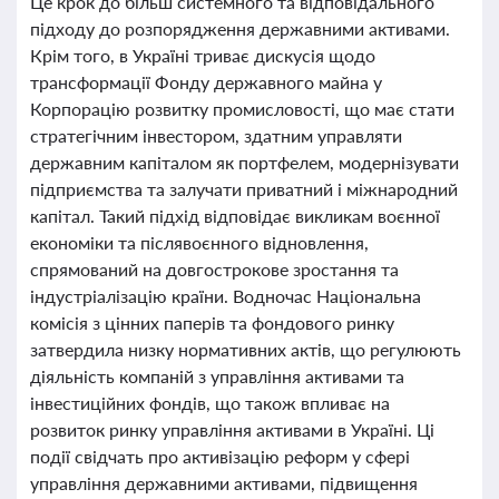
Це крок до більш системного та відповідального
підходу до розпорядження державними активами.
Крім того, в Україні триває дискусія щодо
трансформації Фонду державного майна у
Корпорацію розвитку промисловості, що має стати
стратегічним інвестором, здатним управляти
державним капіталом як портфелем, модернізувати
підприємства та залучати приватний і міжнародний
капітал. Такий підхід відповідає викликам воєнної
економіки та післявоєнного відновлення,
спрямований на довгострокове зростання та
індустріалізацію країни. Водночас Національна
комісія з цінних паперів та фондового ринку
затвердила низку нормативних актів, що регулюють
діяльність компаній з управління активами та
інвестиційних фондів, що також впливає на
розвиток ринку управління активами в Україні. Ці
події свідчать про активізацію реформ у сфері
управління державними активами, підвищення