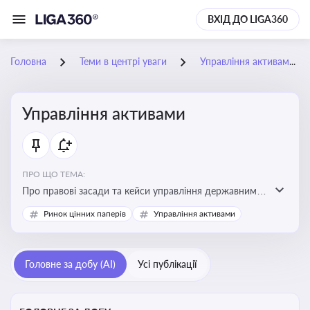
ВХІД ДО LIGA360
Головна
Теми в центрі уваги
Управління активами
Управління активами
ПРО ЩО ТЕМА:
Про правові засади та кейси управління державними,
комунальними та корпоративними активами, для
Ринок цінних паперів
Управління активами
юристів і керівників, які відповідають за збереження
та ефективне використання майна підприємств і
держави
Головне за добу (AI)
Усі публікації