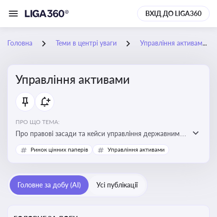
ВХІД ДО LIGA360
Головна
Теми в центрі уваги
Управління активами
Управління активами
ПРО ЩО ТЕМА:
Про правові засади та кейси управління державними,
комунальними та корпоративними активами, для
Ринок цінних паперів
Управління активами
юристів і керівників, які відповідають за збереження
та ефективне використання майна підприємств і
держави
Головне за добу (AI)
Усі публікації