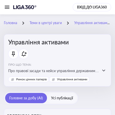
ВХІД ДО LIGA360
Головна
Теми в центрі уваги
Управління активами
Управління активами
ПРО ЩО ТЕМА:
Про правові засади та кейси управління державними,
комунальними та корпоративними активами, для
Ринок цінних паперів
Управління активами
юристів і керівників, які відповідають за збереження
та ефективне використання майна підприємств і
держави
Головне за добу (AI)
Усі публікації