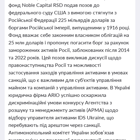
фонд Noble Capital RSD подав позов до
федерального суду США з вимогою стягнути з
Російської Федерації 225 мільярдів доларів за
боргами Російської імперії, випущеними у 1916 році.
Фонд вважає себе законним власником облігацій на
25 млн доларів і пропонує погасити борг за рахунок
заморожених активів Росії, заблокованих після 2014
та 2022 років. Цей позов викликав дискусії щодо
правонаступництва Росії та можливості
застосування заходів управління активами в умовах
санкцій, що є важливим для суб'єктів управління
майном та компаній з управління активами. В Україні
юридична фірма ARIO успішно оскаржила
дискримінаційні умови конкурсу Агентства з
розшуку та менеджменту активів (АРМА) щодо
відбору управителя активами IDS Ukraine, що
перебувають під арештом через санкції.
Антимонопольний комітет України зобов’язав
внести зміни до тендерної документації, усунувши