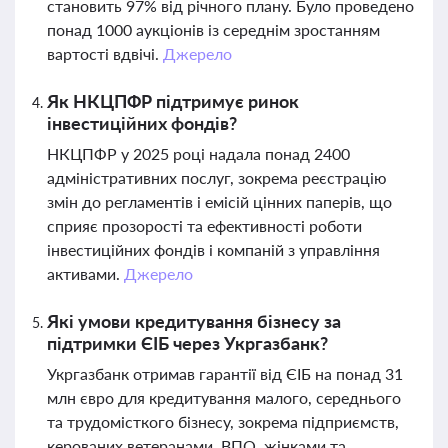
становить 97% від річного плану. Було проведено
понад 1000 аукціонів із середнім зростанням
вартості вдвічі.
Джерело
Як НКЦПФР підтримує ринок
інвестиційних фондів?
НКЦПФР у 2025 році надала понад 2400
адміністративних послуг, зокрема реєстрацію
змін до регламентів і емісій цінних паперів, що
сприяє прозорості та ефективності роботи
інвестиційних фондів і компаній з управління
активами.
Джерело
Які умови кредитування бізнесу за
підтримки ЄІБ через Укргазбанк?
Укргазбанк отримав гарантії від ЄІБ на понад 31
млн євро для кредитування малого, середнього
та трудомісткого бізнесу, зокрема підприємств,
керованих ветеранами, ВПО, жінками та