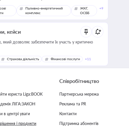
сові
Паливно-енергетичний
ЖКГ,
+9
ги
комплекс
ОСББ
ни, кейси
 який дозволяє забезпечити їх участь у критично
Страхова діяльність
Фінансові послуги
+11
Співробітництво
айти юриста Liga:BOOK
Партнерська мережа
адемія ЛІГА:ЗАКОН
Реклама та PR
и в центрі уваги
Контакти
 рішення і продукти
Підтримка абонентів