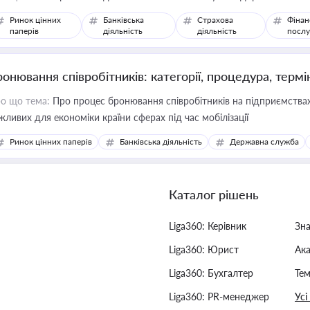
Ринок цінних
Банківська
Страхова
Фінан
паперів
діяльність
діяльність
послу
ронювання співробітників: категорії, процедура, термі
о що тема:
Про процес бронювання співробітників на підприємствах,
жливих для економіки країни сферах під час мобілізації
Ринок цінних паперів
Банківська діяльність
Державна служба
Каталог рішень
Liga360: Керівник
Зн
Liga360: Юрист
Ак
Liga360: Бухгалтер
Тем
Liga360: PR-менеджер
Усі