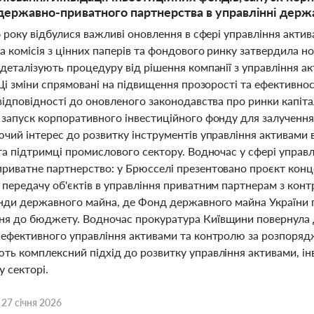
державно-приватного партнерства в управлінні держа
6 року відбулися важливі оновлення в сфері управління актива
 комісія з цінних паперів та фондового ринку затвердила нов
 деталізують процедуру від рішення компанії з управління 
 Ці зміни спрямовані на підвищення прозорості та ефективнос
відповідності до оновленого законодавства про ринки капіта
запуск корпоративного інвестиційного фонду для залучення 
чий інтерес до розвитку інструментів управління активами в
 та підтримці промислового сектору. Водночас у сфері упра
риватне партнерство: у Брюсселі презентовано проєкт конц
 передачу об'єктів в управління приватним партнерам з конт
енди державного майна, де Фонд державного майна України п
я до бюджету. Водночас прокуратура Київщини повернула 
 ефективного управління активами та контролю за розпоря
ь комплексний підхід до розвитку управління активами, інв
 секторі.
,
27 січня 2026