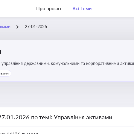
Про проєкт
Всі Теми
ивами
27-01-2026
и
и управління державними, комунальними та корпоративними активами, 
икористання майна підприємств і держави
ивами
27.01.2026 по темі: Управління активами
но:
14426 джерел