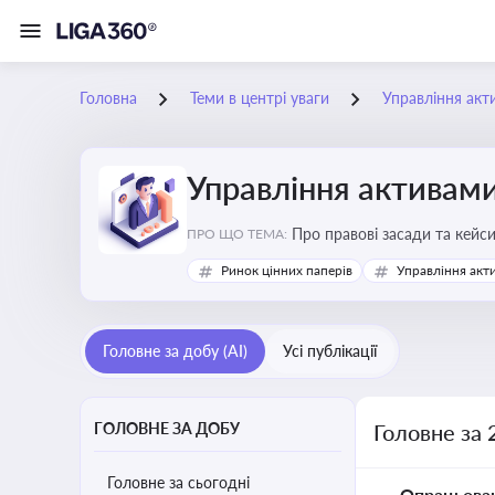
Головна
Теми в центрі уваги
Управління акт
Управління активам
Про правові засади та кейс
ПРО ЩО ТЕМА:
збереження та ефективне в
Ринок цінних паперів
Управління акт
Головне за добу (AI)
Усі публікації
ГОЛОВНЕ ЗА ДОБУ
Головне за 
Головне за сьогодні
Опрацьова