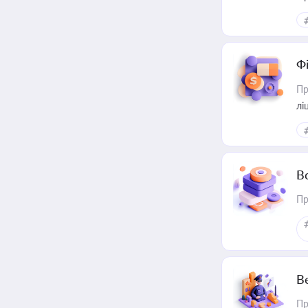
Ф
Пр
лі
В
Пр
В
Пр