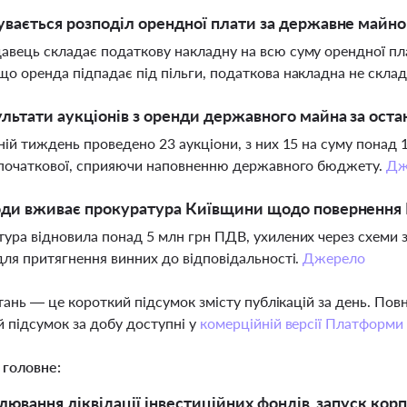
увається розподіл орендної плати за державне майно
вець складає податкову накладну на всю суму орендної пла
о оренда підпадає під пільги, податкова накладна не скла
ультати аукціонів з оренди державного майна за ост
ній тиждень проведено 23 аукціони, з них 15 на суму понад 15
 початкової, сприяючи наповненню державного бюджету.
Дж
ходи вживає прокуратура Київщини щодо повернення
ура відновила понад 5 млн грн ПДВ, ухилених через схеми з
для притягнення винних до відповідальності.
Джерело
тань — це короткий підсумок змісту публікацій за день. По
 підсумок за добу доступні у
комерційній версії Платформи
 головне:
лювання ліквідації інвестиційних фондів, запуск кор