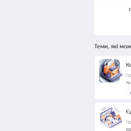
Теми, які мож
К
Пр
та
Є
Пр
юр