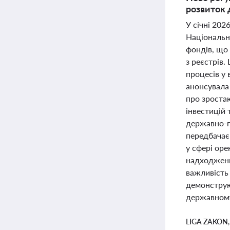
розвиток 
У січні 202
Національна
фондів, що
з реєстрів.
процесів у 
анонсувала 
про зростаю
інвестицій
державно-п
передбачає
у сфері ор
надходженн
важливість
демонструют
державному
LIGA ZAKON