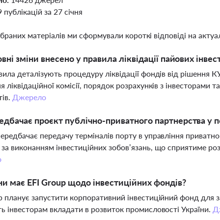
9 публікацій за 27 січня
ібраних матеріалів ми сформували короткі відповіді на актуал
овні зміни внесено у правила ліквідації пайових інве
вила деталізують процедуру ліквідації фондів від рішення 
я ліквідаційної комісії, порядок розрахунків з інвесторами 
тів.
Джерело
дбачає проєкт публічно-приватного партнерства у 
ередбачає передачу терміналів порту в управління приватно
за виконанням інвестиційних зобов’язань, що сприятиме роз
о
ни має EFI Group щодо інвестиційних фондів?
p планує запустити корпоративний інвестиційний фонд для з
ь інвесторам вкладати в розвиток промисловості України.
Д