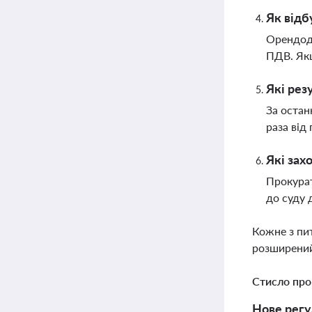
Як відб
Орендода
ПДВ. Якщ
Які рез
За остан
раза від
Які за
Прокурат
до суду 
Кожне з пи
розширений
Стисло про
Нове регу