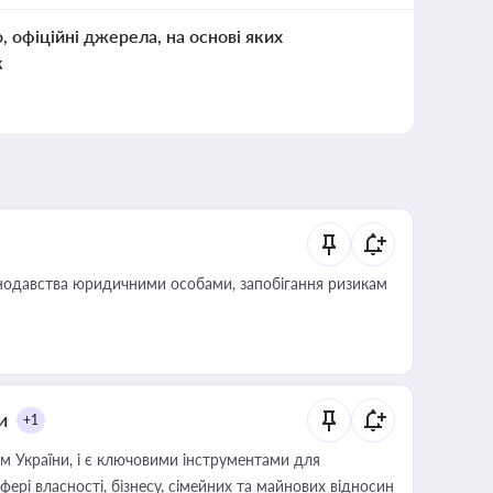
о, офіційні джерела, на основі яких
к
нодавства юридичними особами, запобігання ризикам
и
+1
м України, і є ключовими інструментами для
фері власності, бізнесу, сімейних та майнових відносин