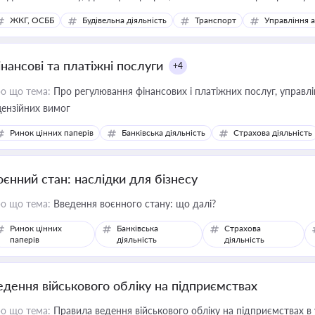
ЖКГ, ОСББ
Будівельна діяльність
Транспорт
Управління 
інансові та платіжні послуги
+4
о що тема:
Про регулювання фінансових і платіжних послуг, управління коштами, приймання платежів та дотримання
цензійних вимог
Ринок цінних паперів
Банківська діяльність
Страхова діяльність
оєнний стан: наслідки для бізнесу
о що тема:
Введення воєнного стану: що далі?
Ринок цінних
Банківська
Страхова
паперів
діяльність
діяльність
едення військового обліку на підприємствах
о що тема:
Правила ведення військового обліку на підприємствах в