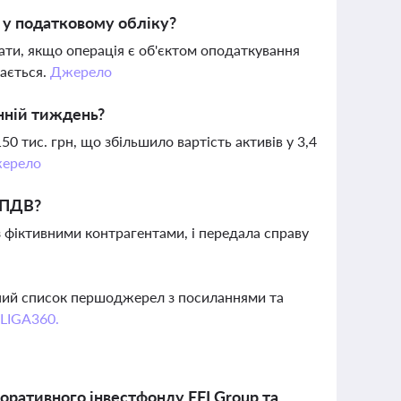
 у податковому обліку?
ти, якщо операція є об'єктом оподаткування
дається.
Джерело
анній тиждень?
0 тис. грн, що збільшило вартість активів у 3,4
ерело
 ПДВ?
 фіктивними контрагентами, і передала справу
вний список першоджерел з посиланнями та
 LIGA360.
поративного інвестфонду EFI Group та