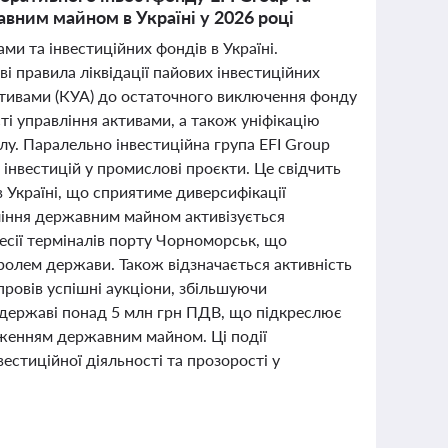
вним майном в Україні у 2026 році
ми та інвестиційних фондів в Україні.
і правила ліквідації пайових інвестиційних
активами (КУА) до остаточного виключення фонду
ті управління активами, а також уніфікацію
лу. Паралельно інвестиційна група EFI Group
інвестицій у промислові проєкти. Це свідчить
 Україні, що сприятиме диверсифікації
вління державним майном активізується
есії терміналів порту Чорноморськ, що
ролем держави. Також відзначається активність
ровів успішні аукціони, збільшуючи
державі понад 5 млн грн ПДВ, що підкреслює
дженням державним майном. Ці події
естиційної діяльності та прозорості у