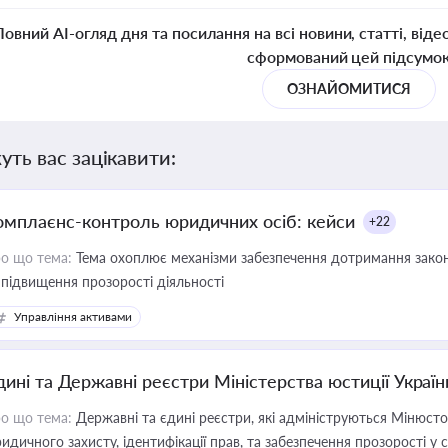
Повний AI-огляд дня та посилання на всі новини, статті, віде
сформований цей підсумо
ОЗНАЙОМИТИСЯ
уть вас зацікавити:
омплаєнс-контроль юридичних осіб: кейси
+22
о що тема:
Тема охоплює механізми забезпечення дотримання зако
 підвищення прозорості діяльності
Управління активами
дині та Державні реєстри Міністерства юстиції Україн
о що тема:
Державні та єдині реєстри, які адмініструються Мінюсто
идичного захисту, ідентифікації прав, та забезпечення прозорості у с