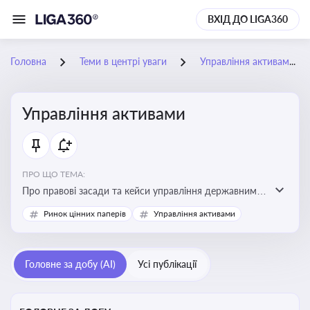
ВХІД ДО LIGA360
Головна
Теми в центрі уваги
Управління активами
Управління активами
ПРО ЩО ТЕМА:
Про правові засади та кейси управління державними,
комунальними та корпоративними активами, для
Ринок цінних паперів
Управління активами
юристів і керівників, які відповідають за збереження
та ефективне використання майна підприємств і
держави
Головне за добу (AI)
Усі публікації