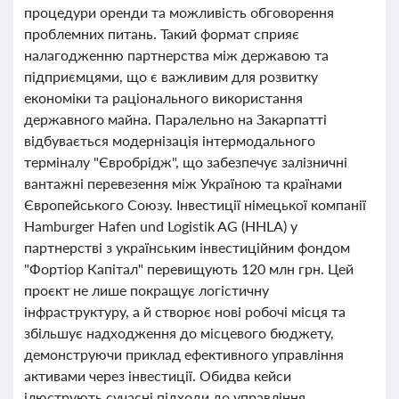
процедури оренди та можливість обговорення
проблемних питань. Такий формат сприяє
налагодженню партнерства між державою та
підприємцями, що є важливим для розвитку
економіки та раціонального використання
державного майна. Паралельно на Закарпатті
відбувається модернізація інтермодального
терміналу "Євробрідж", що забезпечує залізничні
вантажні перевезення між Україною та країнами
Європейського Союзу. Інвестиції німецької компанії
Hamburger Hafen und Logistik AG (HHLA) у
партнерстві з українським інвестиційним фондом
"Фортіор Капітал" перевищують 120 млн грн. Цей
проєкт не лише покращує логістичну
інфраструктуру, а й створює нові робочі місця та
збільшує надходження до місцевого бюджету,
демонструючи приклад ефективного управління
активами через інвестиції. Обидва кейси
ілюструють сучасні підходи до управління